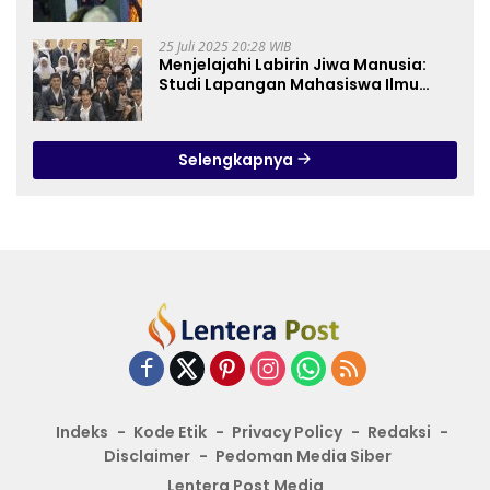
Dunia
25 Juli 2025 20:28 WIB
Menjelajahi Labirin Jiwa Manusia:
Studi Lapangan Mahasiswa Ilmu
Tasawuf ISQI Sunan Pandanaran di
RSJ Grhasia
Selengkapnya
Indeks
Kode Etik
Privacy Policy
Redaksi
Disclaimer
Pedoman Media Siber
Lentera Post Media