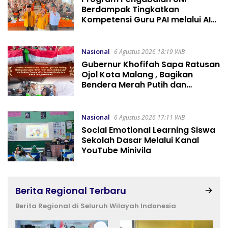
Berdampak Tingkatkan
Kompetensi Guru PAI melalui AI
dan Digital Pedagogy
Nasional
6 Agustus 2026 18:19 WIB
Gubernur Khofifah Sapa Ratusan
Ojol Kota Malang , Bagikan
Bendera Merah Putih dan
Sembako Saat Manfaatkan
Program Pembebasan Denda
dan Pokok Tunggakan PKB
Nasional
6 Agustus 2026 17:11 WIB
Social Emotional Learning Siswa
Sekolah Dasar Melalui Kanal
YouTube Minivila
Berita Regional Terbaru
Berita Regional di Seluruh Wilayah Indonesia