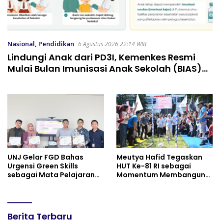
Nasional
,
Pendidikan
6 Agustus 2026 22:14 WIB
Lindungi Anak dari PD3I, Kemenkes Resmi
Mulai Bulan Imunisasi Anak Sekolah (BIAS)
2026
UNJ Gelar FGD Bahas
Meutya Hafid Tegaskan
Urgensi Green Skills
HUT Ke-81 RI sebagai
sebagai Mata Pelajaran
Momentum Membangun
Umum Baru pada
Kolaborasi yang Lebih
Kurikulum SMK Pariwisata,
Kuat di Kemkomdigi
Perhotelan, dan UPW
LenteraPost
Berita Terbaru