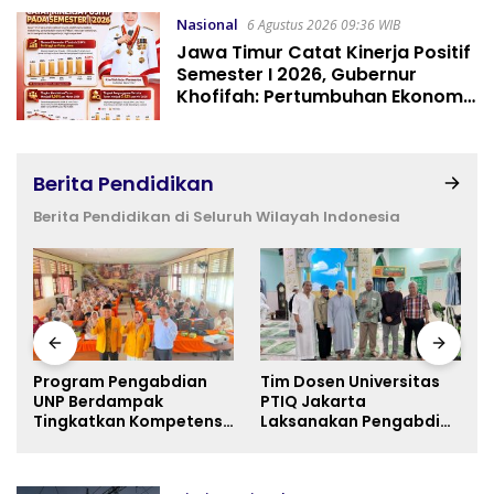
Nasional
6 Agustus 2026 09:36 WIB
Jawa Timur Catat Kinerja Positif
Semester I 2026, Gubernur
Khofifah: Pertumbuhan Ekonomi
Tertinggi di Pulau Jawa
Berita Pendidikan
Berita Pendidikan di Seluruh Wilayah Indonesia
Program Pengabdian
Tim Dosen Universitas
UNP Berdampak
PTIQ Jakarta
Tingkatkan Kompetensi
Laksanakan Pengabdian
Guru PAI melalui AI dan
Masyarakat di Masjid
Digital Pedagogy
Al-Rohim, Ho Chi Minh
City, Vietnam