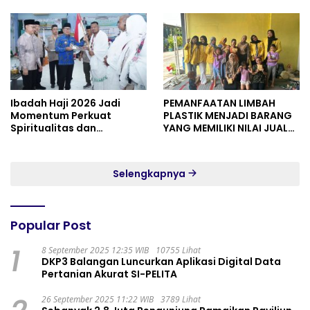
Ibadah Haji 2026 Jadi
PEMANFAATAN LIMBAH
Momentum Perkuat
PLASTIK MENJADI BARANG
Spiritualitas dan
YANG MEMILIKI NILAI JUAL
Persatuan
MASYARAKAT WIDORO
GADING RESIDENCE
Selengkapnya
Popular Post
1
8 September 2025 12:35 WIB
10755 Lihat
DKP3 Balangan Luncurkan Aplikasi Digital Data
Pertanian Akurat SI-PELITA
26 September 2025 11:22 WIB
3789 Lihat