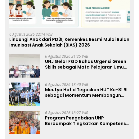
6 Agustus 2026 22:14 WIB
Lindungi Anak dari PD3I, Kemenkes Resmi Mulai Bulan
Imunisasi Anak Sekolah (BIAS) 2026
6 Agustus 2026 21:25 WIB
UNJ Gelar FGD Bahas Urgensi Green
Skills sebagai Mata Pelajaran Umum
Baru pada Kurikulum SMK Pariwisata,
Perhotelan, dan UPW
6 Agustus 2026 18:40 WIB
Meutya Hafid Tegaskan HUT Ke-81 RI
sebagai Momentum Membangun
Kolaborasi yang Lebih Kuat di
Kemkomdigi
6 Agustus 2026 18:27 WIB
Program Pengabdian UNP
Berdampak Tingkatkan Kompetensi
Guru PAI melalui AI dan Digital
Pedagogy