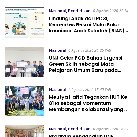
Nasional
,
Pendidikan
6 Agustus 2026 22:14
WIB
Lindungi Anak dari PD3I,
Kemenkes Resmi Mulai Bulan
Imunisasi Anak Sekolah (BIAS)
2026
Nasional
6 Agustus 2026 21:25 WIB
UNJ Gelar FGD Bahas Urgensi
Green Skills sebagai Mata
Pelajaran Umum Baru pada
Kurikulum SMK Pariwisata,
Perhotelan, dan UPW
Nasional
6 Agustus 2026 18:40 WIB
Meutya Hafid Tegaskan HUT Ke-
81 RI sebagai Momentum
Membangun Kolaborasi yang
Lebih Kuat di Kemkomdigi
Nasional
,
Pendidikan
6 Agustus 2026 18:27
WIB
Program Pengabdian UNP