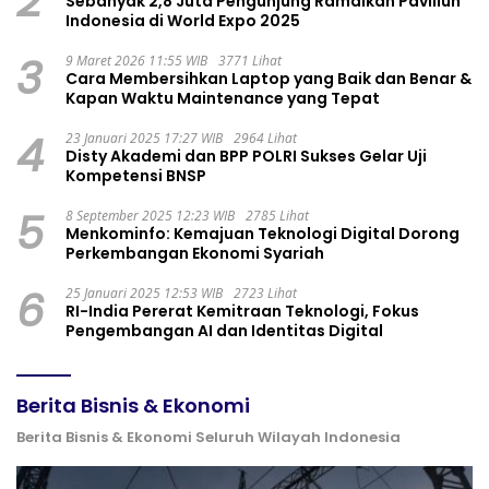
2
Sebanyak 2,8 Juta Pengunjung Ramaikan Paviliun
Indonesia di World Expo 2025
3
9 Maret 2026 11:55 WIB
3771 Lihat
Cara Membersihkan Laptop yang Baik dan Benar &
Kapan Waktu Maintenance yang Tepat
4
23 Januari 2025 17:27 WIB
2964 Lihat
Disty Akademi dan BPP POLRI Sukses Gelar Uji
Kompetensi BNSP
5
8 September 2025 12:23 WIB
2785 Lihat
Menkominfo: Kemajuan Teknologi Digital Dorong
Perkembangan Ekonomi Syariah
6
25 Januari 2025 12:53 WIB
2723 Lihat
RI-India Pererat Kemitraan Teknologi, Fokus
Pengembangan AI dan Identitas Digital
Berita Bisnis & Ekonomi
Berita Bisnis & Ekonomi Seluruh Wilayah Indonesia