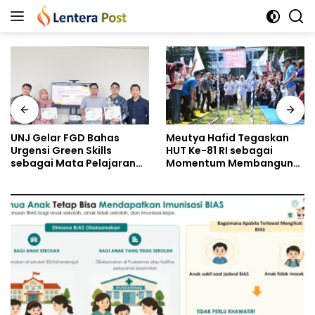
Langsung
ke
konten
UNJ Gelar FGD Bahas
Meutya Hafid Tegaskan
Urgensi Green Skills
HUT Ke-81 RI sebagai
sebagai Mata Pelajaran
Momentum Membangun
Umum Baru pada
Kolaborasi yang Lebih
Kurikulum SMK Pariwisata,
Kuat di Kemkomdigi
Perhotelan, dan UPW