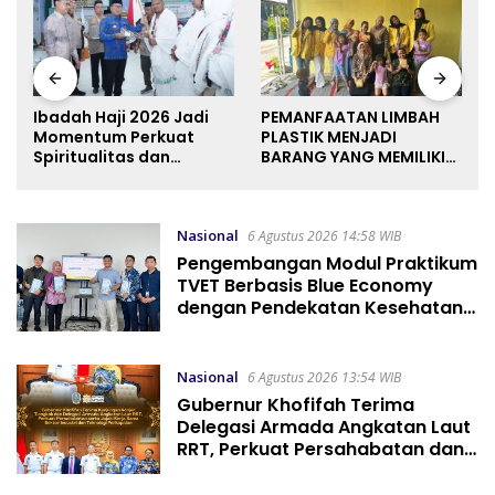
Ibadah Haji 2026 Jadi
PEMANFAATAN LIMBAH
Momentum Perkuat
PLASTIK MENJADI
a
Spiritualitas dan
BARANG YANG MEMILIKI
Persatuan
NILAI JUAL MASYARAKAT
WIDORO GADING
RESIDENCE
Nasional
6 Agustus 2026 14:58 WIB
Pengembangan Modul Praktikum
TVET Berbasis Blue Economy
dengan Pendekatan Kesehatan
dan Keselamatan Kerja untuk
Materi Pariwisata Dukung
Pencapaian SDGs
Nasional
6 Agustus 2026 13:54 WIB
Gubernur Khofifah Terima
Delegasi Armada Angkatan Laut
RRT, Perkuat Persahabatan dan
Transfer Teknologi Industri
Perkapalan