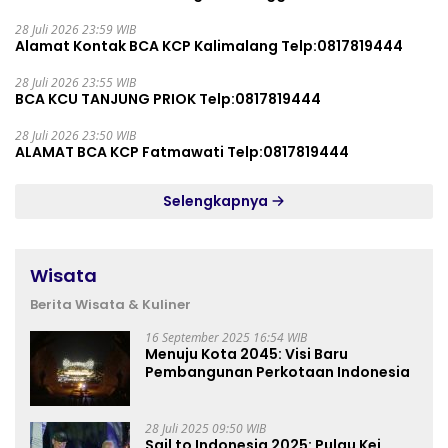
28 Juli 2026 23:59 WIB
Alamat Kontak BCA KCP Kalimalang Telp:0817819444
28 Juli 2026 23:55 WIB
BCA KCU TANJUNG PRIOK Telp:0817819444
28 Juli 2026 23:50 WIB
ALAMAT BCA KCP Fatmawati Telp:0817819444
Selengkapnya
Wisata
Berita Wisata & Kuliner
16 September 2025 16:54 WIB
Menuju Kota 2045: Visi Baru
Pembangunan Perkotaan Indonesia
28 Juli 2025 09:50 WIB
Sail to Indonesia 2025: Pulau Kei