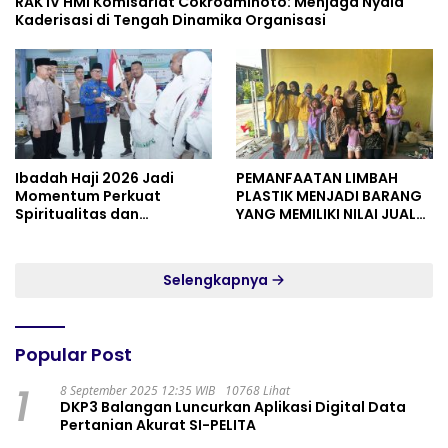
RAK IV HMI Komisariat Cokroaminoto: Menjaga Nyala
Kaderisasi di Tengah Dinamika Organisasi
Ibadah Haji 2026 Jadi
PEMANFAATAN LIMBAH
Momentum Perkuat
PLASTIK MENJADI BARANG
Spiritualitas dan
YANG MEMILIKI NILAI JUAL
Persatuan
MASYARAKAT WIDORO
GADING RESIDENCE
Selengkapnya
Popular Post
1
8 September 2025 12:35 WIB
10768 Lihat
DKP3 Balangan Luncurkan Aplikasi Digital Data
Pertanian Akurat SI-PELITA