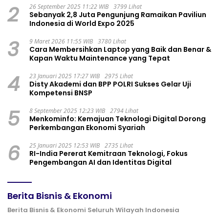
2
26 September 2025 11:22 WIB
3799 Lihat
Sebanyak 2,8 Juta Pengunjung Ramaikan Paviliun
Indonesia di World Expo 2025
3
9 Maret 2026 11:55 WIB
3780 Lihat
Cara Membersihkan Laptop yang Baik dan Benar &
Kapan Waktu Maintenance yang Tepat
4
23 Januari 2025 17:27 WIB
2975 Lihat
Disty Akademi dan BPP POLRI Sukses Gelar Uji
Kompetensi BNSP
5
8 September 2025 12:23 WIB
2794 Lihat
Menkominfo: Kemajuan Teknologi Digital Dorong
Perkembangan Ekonomi Syariah
6
25 Januari 2025 12:53 WIB
2735 Lihat
RI-India Pererat Kemitraan Teknologi, Fokus
Pengembangan AI dan Identitas Digital
Berita Bisnis & Ekonomi
Berita Bisnis & Ekonomi Seluruh Wilayah Indonesia