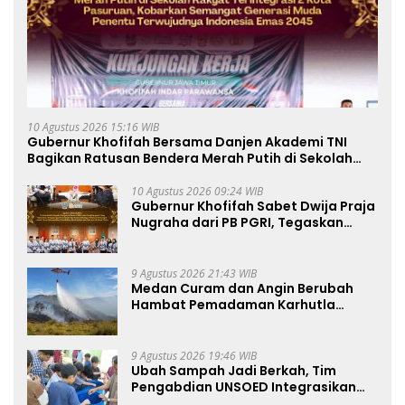
10 Agustus 2026 15:16 WIB
Gubernur Khofifah Bersama Danjen Akademi TNI
Bagikan Ratusan Bendera Merah Putih di Sekolah
Rakyat Terintegrasi 2 Kota Pasuruan, Tegaskan
Generasi Muda adalah Penentu Terwujudnya
10 Agustus 2026 09:24 WIB
Gubernur Khofifah Sabet Dwija Praja
Indonesia Emas 2045
Nugraha dari PB PGRI, Tegaskan
Komitmen Wujudkan Pendidikan
Jatim Berkualitas dan Merata
9 Agustus 2026 21:43 WIB
Medan Curam dan Angin Berubah
Hambat Pemadaman Karhutla
TNBTS
9 Agustus 2026 19:46 WIB
Ubah Sampah Jadi Berkah, Tim
Pengabdian UNSOED Integrasikan
Pengolahan Sampah MBG dan