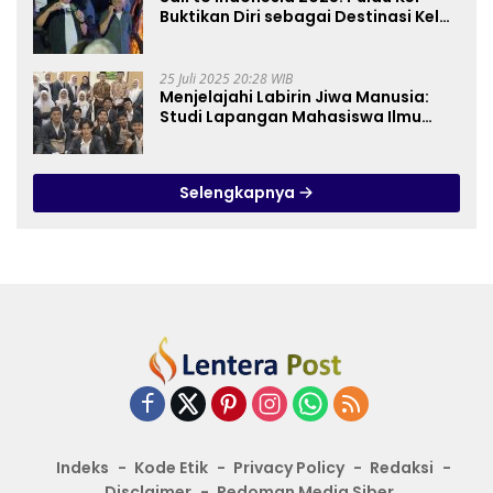
Buktikan Diri sebagai Destinasi Kelas
Dunia
25 Juli 2025 20:28 WIB
Menjelajahi Labirin Jiwa Manusia:
Studi Lapangan Mahasiswa Ilmu
Tasawuf ISQI Sunan Pandanaran di
RSJ Grhasia
Selengkapnya
Indeks
Kode Etik
Privacy Policy
Redaksi
Disclaimer
Pedoman Media Siber