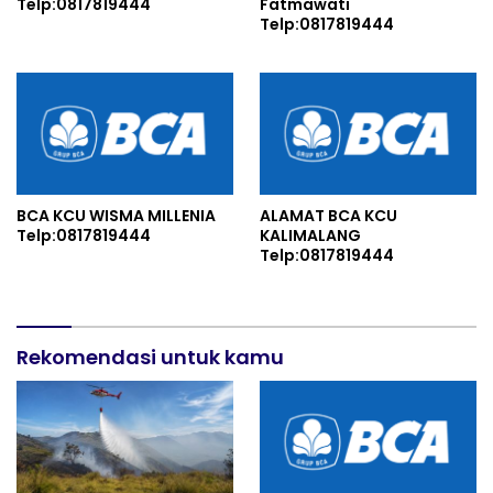
Telp:0817819444
Fatmawati
Telp:0817819444
BCA KCU WISMA MILLENIA
ALAMAT BCA KCU
Telp:0817819444
KALIMALANG
Telp:0817819444
Rekomendasi untuk kamu