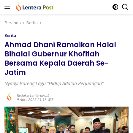
Langsung
ke
konten
Beranda
Berita
Berita
Ahmad Dhani Ramaikan Halal
Bihalal Gubernur Khofifah
Bersama Kepala Daerah Se-
Jatim
Nyanyi Bareng Lagu "Hidup Adalah Perjuangan"
Redaksi LenteraPost
9 April 2025 21:13 WIB