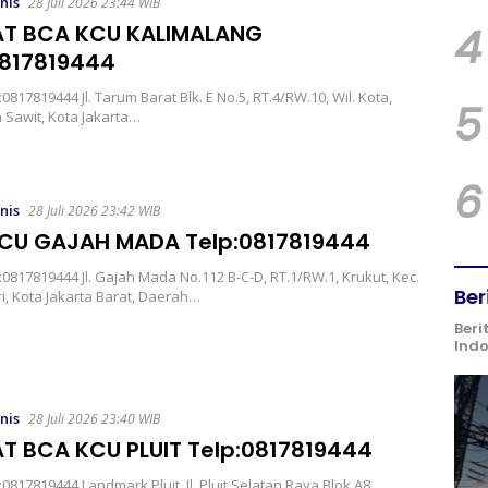
nis
28 Juli 2026 23:44 WIB
4
T BCA KCU KALIMALANG
0817819444
817819444 Jl. Tarum Barat Blk. E No.5, RT.4/RW.10, Wil. Kota,
5
 Sawit, Kota Jakarta…
6
nis
28 Juli 2026 23:42 WIB
CU GAJAH MADA Telp:0817819444
817819444 Jl. Gajah Mada No.112 B-C-D, RT.1/RW.1, Krukut, Kec.
Ber
, Kota Jakarta Barat, Daerah…
Beri
Ind
nis
28 Juli 2026 23:40 WIB
T BCA KCU PLUIT Telp:0817819444
817819444 Landmark Pluit, Jl. Pluit Selatan Raya Blok A8,