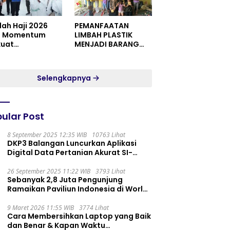
dah Haji 2026
PEMANFAATAN
i Momentum
LIMBAH PLASTIK
kuat
MENJADI BARANG
itualitas dan
YANG MEMILIKI NILAI
satuan
JUAL MASYARAKAT
WIDORO GADING
Selengkapnya
RESIDENCE
ular Post
8 September 2025 12:35 WIB
10763 Lihat
DKP3 Balangan Luncurkan Aplikasi
Digital Data Pertanian Akurat SI-
PELITA
26 September 2025 11:22 WIB
3793 Lihat
Sebanyak 2,8 Juta Pengunjung
Ramaikan Paviliun Indonesia di World
Expo 2025
9 Maret 2026 11:55 WIB
3774 Lihat
Cara Membersihkan Laptop yang Baik
dan Benar & Kapan Waktu