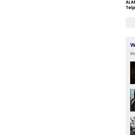
ALA
Tel
W
Be