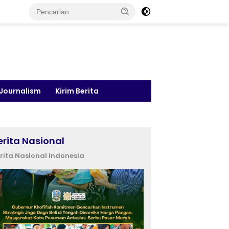
 Journalism
Kirim Berita
erita Nasional
rita Nasional Indonesia
nesia Bangun AI Factory
Gubernur Khofifah
T