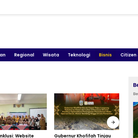
kan
Regional
Wisata
Teknologi
Bisnis
Citizen
B
Be
r Khofifah Tinjau
Implementasi Aplikasi
Indo