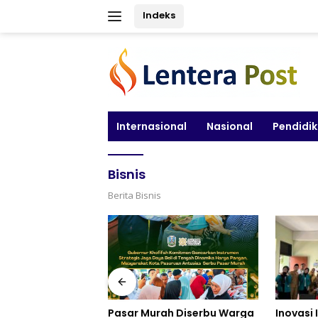
Langsung
Indeks
ke
konten
Internasional
Nasional
Pendidi
Bisnis
Berita Bisnis
Inovasi Inklusi: Website
Gubernu
h Diserbu Warga