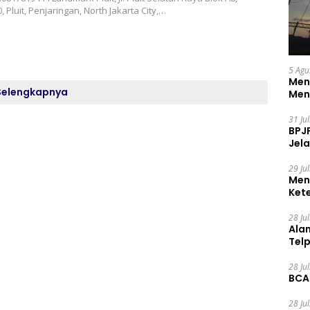
, Pluit, Penjaringan, North Jakarta City,…
5 Agu
Men
Selengkapnya
Men
31 Ju
BPJ
Jela
29 Ju
Men
Ket
Ceg
28 Ju
Ala
Tel
28 Ju
BCA
28 Ju