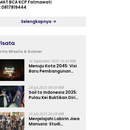
MAT BCA KCP Fatmawati
p:0817819444
Selengkapnya
isata
rita Wisata & Kuliner
16 September 2025 16:54 WIB
Menuju Kota 2045: Visi
Baru Pembangunan
Perkotaan Indonesia
28 Juli 2025 09:50 WIB
Sail to Indonesia 2025:
Pulau Kei Buktikan Diri
sebagai Destinasi Kelas
Dunia
25 Juli 2025 20:28 WIB
Menjelajahi Labirin Jiwa
Manusia: Studi
Lapangan Mahasiswa