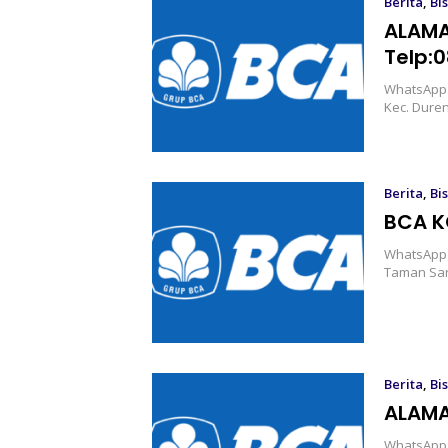
Berita
,
Bis
ALAMA
Telp:
WhatsApp:0
Kec. Duren
Berita
,
Bis
BCA K
WhatsApp:0
Taman Sari
Berita
,
Bis
ALAMA
WhatsApp:0