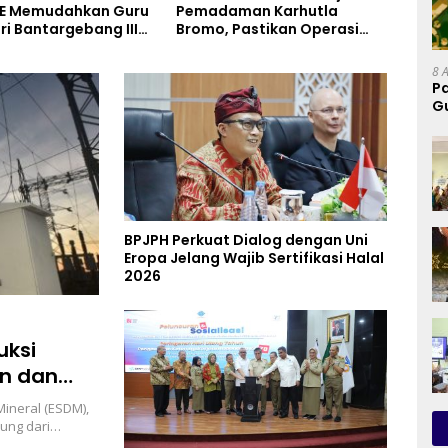
man Karhutla
Pembelajaran Elektronika
1 GW
Pastikan Operasi
Berbasis Mobile di SMK
Hub 
Water Bombing dan
Negeri 10 Kota Bekasi,
ioptimalkan
Mendukung Digitalisasi dan
8 
Inovasi Pembelajaran
P
G
P
BPJPH Perkuat Dialog dengan Uni
Eropa Jelang Wajib Sertifikasi Halal
2026
uksi
an dan
ineral (ESDM),
sung dari…