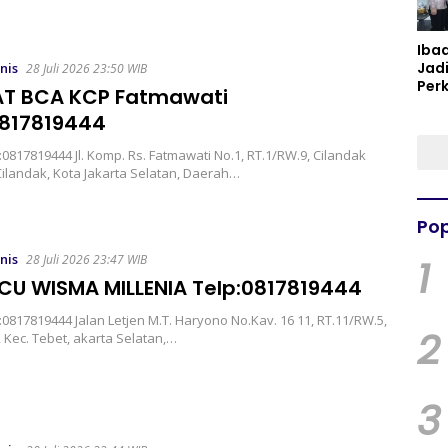
Iba
Jad
nis
28 Juli 2026 23:50 WIB
Per
T BCA KCP Fatmawati
Spir
0817819444
Per
817819444 Jl. Komp. Rs. Fatmawati No.1, RT.1/RW.9, Cilandak
 Cilandak, Kota Jakarta Selatan, Daerah…
Pop
nis
28 Juli 2026 23:47 WIB
1
CU WISMA MILLENIA Telp:0817819444
817819444 Jalan Letjen M.T. Haryono No.Kav. 16 11, RT.11/RW.5,
2
, Kec. Tebet, akarta Selatan,…
3