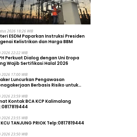
stus 2026 18:26 WIB
teri ESDM Paparkan Instruksi Presiden
genai Kelistrikan dan Harga BBM
li 2026 22:22 WIB
PH Perkuat Dialog dengan Uni Eropa
ng Wajib Sertifikasi Halal 2026
li 2026 17:00 WIB
aker Luncurkan Pengawasan
enagakerjaan Berbasis Risiko untuk
ah Pelanggaran
li 2026 23:59 WIB
mat Kontak BCA KCP Kalimalang
p:0817819444
li 2026 23:55 WIB
 KCU TANJUNG PRIOK Telp:0817819444
li 2026 23:50 WIB