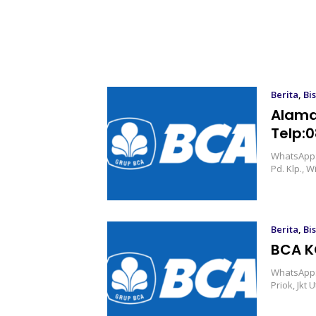
Berita
,
Bis
Alama
Telp:
WhatsApp:0
Pd. Klp., W
Berita
,
Bis
BCA K
WhatsApp:0
Priok, Jkt