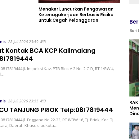
Menaker Luncurkan Pengawasan
Ketenagakerjaan Berbasis Risiko
untuk Cegah Pelanggaran
Ber
Beri
nis
28 Juli 2026 23:59 WIB
t Kontak BCA KCP Kalimalang
0817819444
817819444 Jl. Inspeksi Kav. PTB Blok A 2 No. 2 C-D, RT.1/RW.4,
il,…
nis
28 Juli 2026 23:55 WIB
RAK
Men
CU TANJUNG PRIOK Telp:0817819444
Din
817819444 Jl. Enggano No.22-23, RT.8/RW.16, Tj. Priok, Kec. Tj.
 Utara, Daerah Khusus Ibukota…