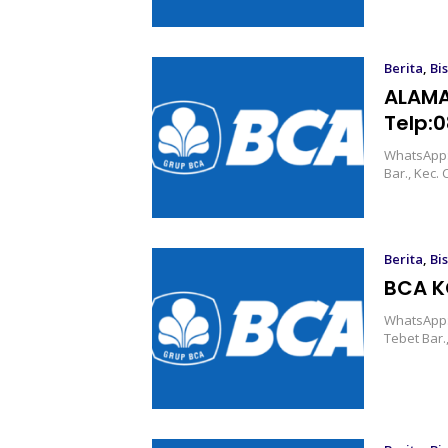
Berita
,
Bis
ALAMA
Telp:
WhatsApp:0
Bar., Kec.
Berita
,
Bis
BCA K
WhatsApp:0
Tebet Bar.