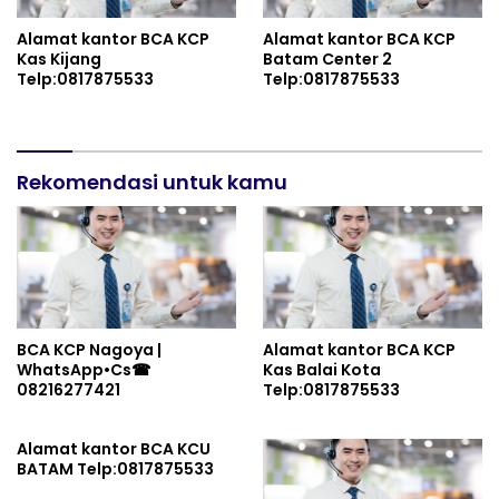
Alamat kantor BCA KCP
Alamat kantor BCA KCP
Kas Kijang
Batam Center 2
Telp:0817875533
Telp:0817875533
Rekomendasi untuk kamu
BCA KCP Nagoya |
Alamat kantor BCA KCP
WhatsApp•Cs☎
Kas Balai Kota
08216277421
Telp:0817875533
Alamat kantor BCA KCU
BATAM Telp:0817875533