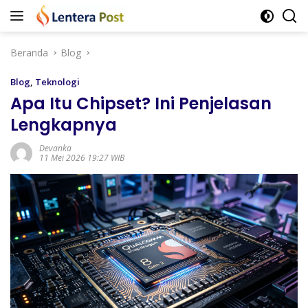
Langsung
ke
konten
Beranda
Blog
Blog
,
Teknologi
Apa Itu Chipset? Ini Penjelasan
Lengkapnya
Devanka
11 Mei 2026 19:27 WIB