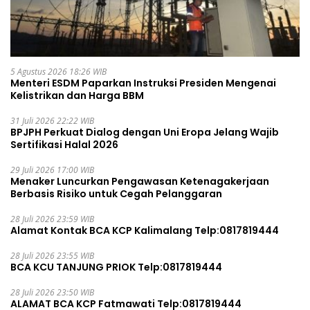
5 Agustus 2026 18:26 WIB
Menteri ESDM Paparkan Instruksi Presiden Mengenai
Kelistrikan dan Harga BBM
31 Juli 2026 22:22 WIB
BPJPH Perkuat Dialog dengan Uni Eropa Jelang Wajib
Sertifikasi Halal 2026
29 Juli 2026 17:00 WIB
Menaker Luncurkan Pengawasan Ketenagakerjaan
Berbasis Risiko untuk Cegah Pelanggaran
28 Juli 2026 23:59 WIB
Alamat Kontak BCA KCP Kalimalang Telp:0817819444
28 Juli 2026 23:55 WIB
BCA KCU TANJUNG PRIOK Telp:0817819444
28 Juli 2026 23:50 WIB
ALAMAT BCA KCP Fatmawati Telp:0817819444