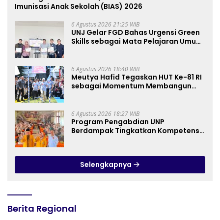
Imunisasi Anak Sekolah (BIAS) 2026
6 Agustus 2026 21:25 WIB
UNJ Gelar FGD Bahas Urgensi Green
Skills sebagai Mata Pelajaran Umum
Baru pada Kurikulum SMK Pariwisata,
Perhotelan, dan UPW
6 Agustus 2026 18:40 WIB
Meutya Hafid Tegaskan HUT Ke-81 RI
sebagai Momentum Membangun
Kolaborasi yang Lebih Kuat di
Kemkomdigi
6 Agustus 2026 18:27 WIB
Program Pengabdian UNP
Berdampak Tingkatkan Kompetensi
Guru PAI melalui AI dan Digital
Pedagogy
Selengkapnya
Berita Regional