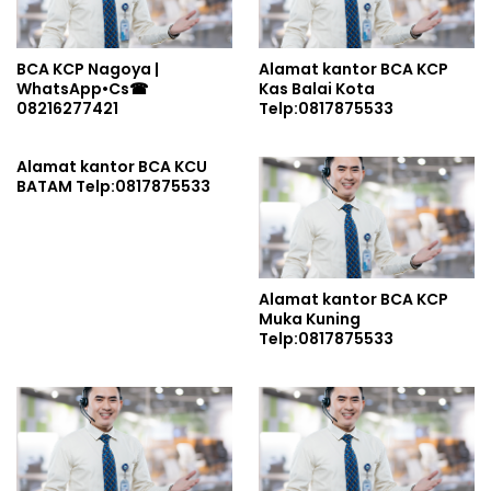
BCA KCP Nagoya |
Alamat kantor BCA KCP
WhatsApp•Cs☎
Kas Balai Kota
08216277421
Telp:0817875533
Alamat kantor BCA KCU
BATAM Telp:0817875533
Alamat kantor BCA KCP
Muka Kuning
Telp:0817875533