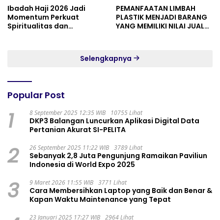
Ibadah Haji 2026 Jadi
PEMANFAATAN LIMBAH
Momentum Perkuat
PLASTIK MENJADI BARANG
Spiritualitas dan
YANG MEMILIKI NILAI JUAL
Persatuan
MASYARAKAT WIDORO
GADING RESIDENCE
Selengkapnya
Popular Post
1
8 September 2025 12:35 WIB
10755 Lihat
DKP3 Balangan Luncurkan Aplikasi Digital Data
Pertanian Akurat SI-PELITA
2
26 September 2025 11:22 WIB
3789 Lihat
Sebanyak 2,8 Juta Pengunjung Ramaikan Paviliun
Indonesia di World Expo 2025
3
9 Maret 2026 11:55 WIB
3771 Lihat
Cara Membersihkan Laptop yang Baik dan Benar &
Kapan Waktu Maintenance yang Tepat
23 Januari 2025 17:27 WIB
2964 Lihat