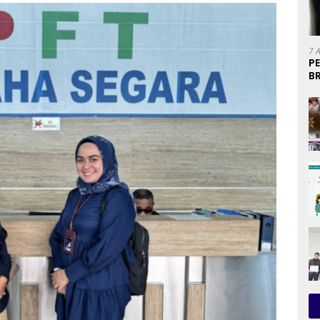
7 
P
B
U
P