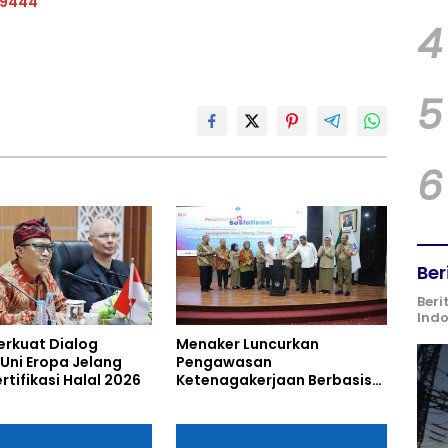
19444
4
5
6
Ber
Beri
Ind
erkuat Dialog
Menaker Luncurkan
Uni Eropa Jelang
Pengawasan
rtifikasi Halal 2026
Ketenagakerjaan Berbasis
Risiko untuk Cegah
Pelanggaran