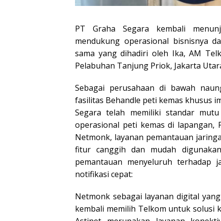
PT Graha Segara kembali menunj
mendukung operasional bisnisnya d
sama yang dihadiri oleh Ika, AM Tel
Pelabuhan Tanjung Priok, Jakarta Utara
Sebagai perusahaan di bawah naun
fasilitas Behandle peti kemas khusus i
Segara telah memiliki standar mutu
operasional peti kemas di lapangan
Netmonk, layanan pemantauan jaringan
fitur canggih dan mudah digunaka
pemantauan menyeluruh terhadap jar
notifikasi cepat:
Netmonk sebagai layanan digital yan
kembali memilih Telkom untuk solusi 
Astinet merupakan layanan konekti