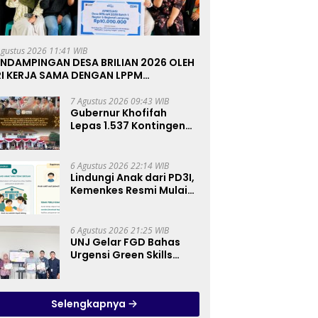
Agustus 2026 11:41 WIB
ENDAMPINGAN DESA BRILIAN 2026 OLEH
RI KERJA SAMA DENGAN LPPM
NIVERSITAS JENDERAL SOEDIRMAN
URWOKERTO
7 Agustus 2026 09:43 WIB
Gubernur Khofifah
Lepas 1.537 Kontingen
Pramuka Jatim ke
Jambore Nasional XII:
Pesankan Pererat
6 Agustus 2026 22:14 WIB
Persaudaraan, Perkuat
Lindungi Anak dari PD3I,
Persatuan dan
Kemenkes Resmi Mulai
Semangat Nasionalisme
Bulan Imunisasi Anak
Sekolah (BIAS) 2026
6 Agustus 2026 21:25 WIB
UNJ Gelar FGD Bahas
Urgensi Green Skills
sebagai Mata Pelajaran
Umum Baru pada
Kurikulum SMK
Selengkapnya
Pariwisata, Perhotelan,