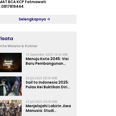
MAT BCA KCP Fatmawati
p:0817819444
Selengkapnya
isata
rita Wisata & Kuliner
16 September 2025 16:54 WIB
Menuju Kota 2045: Visi
Baru Pembangunan
Perkotaan Indonesia
28 Juli 2025 09:50 WIB
Sail to Indonesia 2025:
Pulau Kei Buktikan Diri
sebagai Destinasi Kelas
Dunia
25 Juli 2025 20:28 WIB
Menjelajahi Labirin Jiwa
Manusia: Studi
Lapangan Mahasiswa