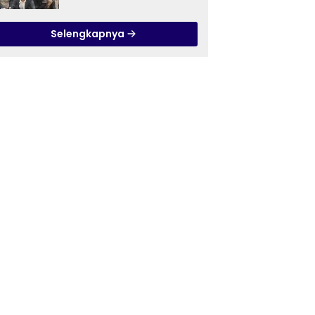
Ilmu Tasawuf ISQI Sunan
Pandanaran di RSJ
Selengkapnya
Grhasia