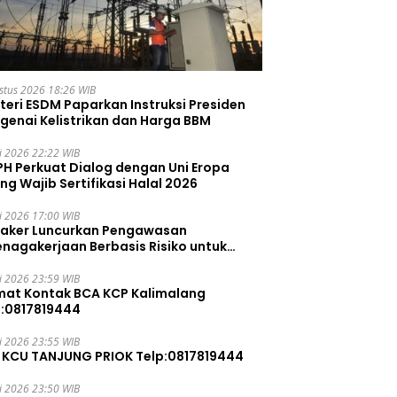
stus 2026 18:26 WIB
teri ESDM Paparkan Instruksi Presiden
genai Kelistrikan dan Harga BBM
li 2026 22:22 WIB
PH Perkuat Dialog dengan Uni Eropa
ng Wajib Sertifikasi Halal 2026
li 2026 17:00 WIB
aker Luncurkan Pengawasan
enagakerjaan Berbasis Risiko untuk
ah Pelanggaran
li 2026 23:59 WIB
mat Kontak BCA KCP Kalimalang
p:0817819444
li 2026 23:55 WIB
 KCU TANJUNG PRIOK Telp:0817819444
li 2026 23:50 WIB