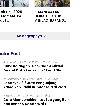
dah Haji 2026
PEMANFAATAN
i Momentum
LIMBAH PLASTIK
kuat
MENJADI BARANG
itualitas dan
YANG MEMILIKI NILAI
satuan
JUAL MASYARAKAT
WIDORO GADING
Selengkapnya
RESIDENCE
ular Post
8 September 2025 12:35 WIB
10756 Lihat
DKP3 Balangan Luncurkan Aplikasi
Digital Data Pertanian Akurat SI-
PELITA
26 September 2025 11:22 WIB
3791 Lihat
Sebanyak 2,8 Juta Pengunjung
Ramaikan Paviliun Indonesia di World
Expo 2025
9 Maret 2026 11:55 WIB
3772 Lihat
Cara Membersihkan Laptop yang Baik
dan Benar & Kapan Waktu