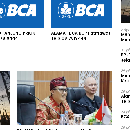
5 Agu
U TANJUNG PRIOK
ALAMAT BCA KCP Fatmawati
Men
17819444
Telp:0817819444
Men
31 Ju
BPJ
Jela
29 Ju
Men
Ket
Ceg
28 Ju
Ala
Tel
28 Ju
BCA
28 Ju