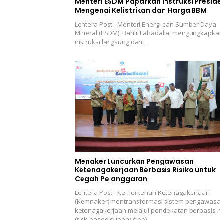
Menteri ESDM Paparkan Instruksi Presid
Mengenai Kelistrikan dan Harga BBM
Lentera Post– Menteri Energi dan Sumber Daya
Mineral (ESDM), Bahlil Lahadalia, mengungkapka
instruksi langsung dari…
Menaker Luncurkan Pengawasan
Ketenagakerjaan Berbasis Risiko untuk
Cegah Pelanggaran
Lentera Post– Kementerian Ketenagakerjaan
(Kemnaker) mentransformasi sistem pengawas
ketenagakerjaan melalui pendekatan berbasis r
(risk-based supervision)…