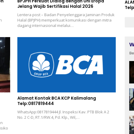
en
BPJPH Perkuat Dialog dengan Uni Eropa
ALA
Jelang Wajib Sertifikasi Halal 2026
Tel
Lentera post – Badan Penyelenggara Jaminan Produk
n
Halal (BPJPH) memperkuat komunikasi dengan mitra
dagang internasional melalui…
W
Be
Alamat Kontak BCA KCP Kalimalang
Telp:0817819444
WhatsApp:0817819444 Jl. Inspeksi Kav. PTB Blok A 2
No. 2 C-D, RT.1/RW.4, Pd. Klp., Wil,…
an
isiko