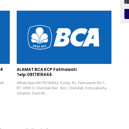
44
ALAMAT BCA KCP Fatmawati
Telp:0817819444
rah
WhatsApp:0817819444 Jl. Komp. Rs. Fatmawati No.1,
RT.1/RW.9, Cilandak Bar., Kec. Cilandak, Kota Jakarta
Selatan, Daerah…