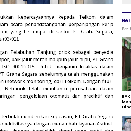
ukkan kepercayaannya kepada Telkom dalam
Ber
alam acara penandatanganan perpanjangan kerja
Beri
kom, yang bertempat di kantor PT Graha Segara,
 (03/02).
gan Pelabuhan Tanjung priok sebagai penyedia
mpor, baik jalur merah maupun jalur hijau, PT Graha
 ISO 9001:2015. Untuk menjamin kualitas dalam
, PT Graha Segara sebelumnya telah menggunakan
 (network monitoring) dari Telkom. Dengan fitur-
n, Netmonk telah membantu perusahaan dalam
ingan, pengelolaan otomatis dan prediktif dan
RAK
Men
Din
g terbukti memberikan kepuasan, PT Graha Segara
konektivitasnya dengan menambah layanan Astinet.
vitas dengan bandwidth tinggi yang stabil dan