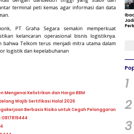
antar terminal peti kemas agar informasi dan data
man.
Iba
Jad
Per
monk, PT Graha Segara semakin memperkuat
Spir
tikan kelancaran operasional bisnis logistiknya.
Per
n bahwa Telkom terus menjadi mitra utama dalam
tor logistik dan kepelabuhanan
Pop
1
en Mengenai Kelistrikan dan Harga BBM
2
elang Wajib Sertifikasi Halal 2026
akerjaan Berbasis Risiko untuk Cegah Pelanggaran
p:0817819444
3
44