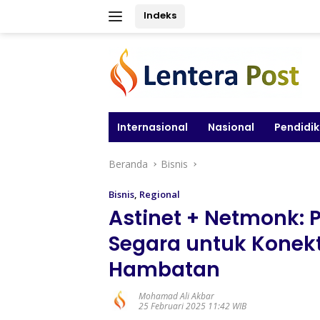
Langsung
Indeks
ke
konten
Internasional
Nasional
Pendidi
Beranda
Bisnis
Bisnis
,
Regional
Astinet + Netmonk: 
Segara untuk Konekt
Hambatan
Mohamad Ali Akbar
25 Februari 2025 11:42 WIB