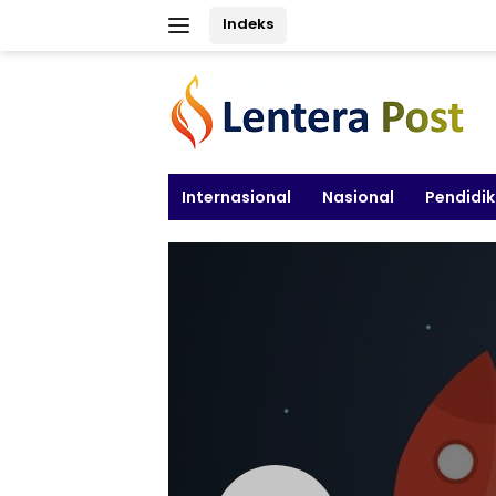
Langsung
Indeks
ke
konten
Internasional
Nasional
Pendidi