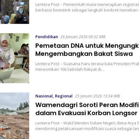
Lentera Post – Pemerintah mulai menerapkan registras
berbasis biometrik sebagai langkah konkret meneka
Pendidikan
26 Januari 2026 09:32 WIB
Pemetaan DNA untuk Mengungk
Mengembangkan Bakat Siswa
Lentera Post – Suasana haru terasa kala Presiden Pr
meresmikan 166 Sekolah Rakyat di…
Nasional
,
Regional
25 Januari 2026 13:34 WIB
Wamendagri Soroti Peran Modif
dalam Evakuasi Korban Longsor
Lentera Post – Wakil Menteri Dalam Negeri, Bima Arya S
mendorong pelaksanaan modifikasi cuaca sebagai l