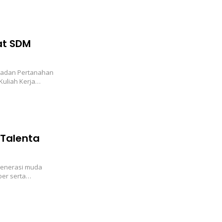
at SDM
/Badan Pertanahan
Kuliah Kerja…
Talenta
generasi muda
er serta…