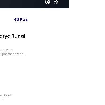
43 Pos
arya Tunai
Karnavian
ksi pascabencana…
ong agar
,…