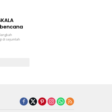
SKALA
cabencana
 langkah
i di sejumlah