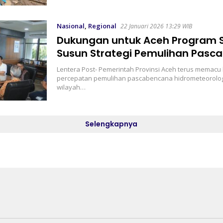
Nasional
,
Regional
22 Januari 2026 13:29 WIB
Dukungan untuk Aceh Program 
Susun Strategi Pemulihan Pas
Lentera Post- Pemerintah Provinsi Aceh terus memacu
percepatan pemulihan pascabencana hidrometeorolog
wilayah…
Selengkapnya