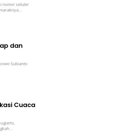
i nomor seluler
n maraknya…
ap dan
abowo Subianto
ikasi Cuaca
ugiarto,
angkah…