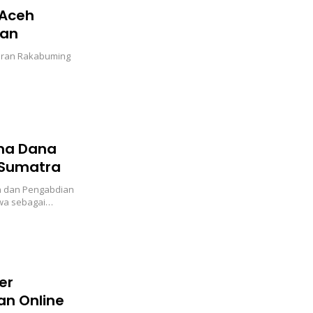
 Aceh
dan
ibran Rakabuming
ima Dana
 Sumatra
an dan Pengabdian
wa sebagai…
er
an Online