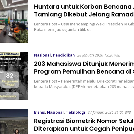
Huntara untuk Korban Bencana
Tamiang Dikebut Jelang Rama
Lentera Post – Usai mendampingi Wakil Presiden RI G
Raka meninjau sejumlah titik di…
Nasional
,
Pendidikan
28 Januari 2026 13:20 WIB
203 Mahasiswa Ditunjuk Mener
Program Pemulihan Bencana di
Lentera Post – Pemerintah melalui Direktorat Peneliti
kepada Masyarakat (DPPM) menetapkan 203 mahasis
Bisnis
,
Nasional
,
Teknologi
27 Januari 2026 21:01 WIB
Registrasi Biometrik Nomor Selul
Diterapkan untuk Cegah Penipu