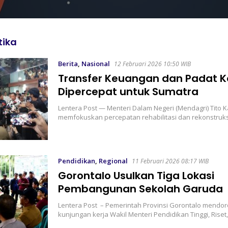
tika
Berita
,
Nasional
12 Februari 2026 10:50 WIB
Transfer Keuangan dan Padat K
Dipercepat untuk Sumatra
Lentera Post — Menteri Dalam Negeri (Mendagri) Tito 
memfokuskan percepatan rehabilitasi dan rekonstru
Pendidikan
,
Regional
11 Februari 2026 08:17 WIB
Gorontalo Usulkan Tiga Lokasi
Pembangunan Sekolah Garuda
Lentera Post – Pemerintah Provinsi Gorontalo mendor
kunjungan kerja Wakil Menteri Pendidikan Tinggi, Riset