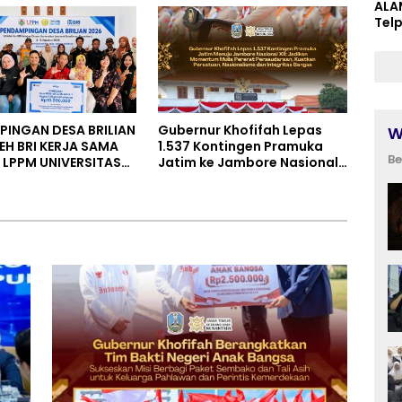
ALA
s Kemerdekaan
Tel
INGAN DESA BRILIAN
Gubernur Khofifah Lepas
W
EH BRI KERJA SAMA
1.537 Kontingen Pramuka
Be
LPPM UNIVERSITAS
Jatim ke Jambore Nasional
AL SOEDIRMAN
XII: Pesankan Pererat
ERTO
Persaudaraan, Perkuat
Persatuan dan Semangat
Nasionalisme