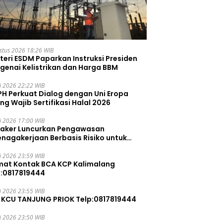
stus 2026 18:26 WIB
teri ESDM Paparkan Instruksi Presiden
genai Kelistrikan dan Harga BBM
li 2026 22:22 WIB
PH Perkuat Dialog dengan Uni Eropa
ng Wajib Sertifikasi Halal 2026
li 2026 17:00 WIB
aker Luncurkan Pengawasan
enagakerjaan Berbasis Risiko untuk
ah Pelanggaran
li 2026 23:59 WIB
mat Kontak BCA KCP Kalimalang
p:0817819444
li 2026 23:55 WIB
 KCU TANJUNG PRIOK Telp:0817819444
li 2026 23:50 WIB