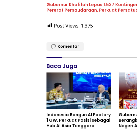
Gubernur Khofifah Lepas 1.537 Kontinge
Pererat Persaudaraan, Perkuat Persat
Post Views:
1,375
Komentar
Baca Juga
Indonesia Bangun AI Factory
Gubernu
1 GW, Perkuat Posisi sebagai
Berangk
Hub AI Asia Tenggara
Negeri 
Berbagi
Keluarg