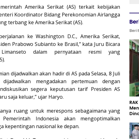
erintah Amerika Serikat (AS) terkait kebijakan
Menteri Koordinator Bidang Perekonomian Airlangga
Ber
ung terbang ke Amerika Serikat (AS).
Beri
rjalanan ke Washington D.C., Amerika Serikat,
den Prabowo Subianto ke Brasil,” kata Juru Bicara
Limanseto dalam pernyataan resmi yang
5).
 dijadwalkan akan hadir di AS pada Selasa, 8 Juli
 dijadwalkan mengadakan pertemuan dengan
diskusikan segera keputusan tarif Presiden AS
u saja keluar,” ujar Haryo.
RAK
Men
dianya ruang untuk merespons sebagaimana yang
Din
 Pemerintah Indonesia akan mengoptimalkan
a kepentingan nasional ke depan.