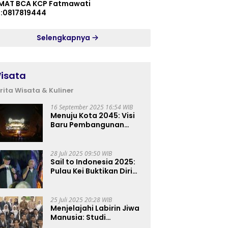
MAT BCA KCP Fatmawati
p:0817819444
Selengkapnya
isata
rita Wisata & Kuliner
16 September 2025 16:54 WIB
Menuju Kota 2045: Visi
Baru Pembangunan
Perkotaan Indonesia
28 Juli 2025 09:50 WIB
Sail to Indonesia 2025:
Pulau Kei Buktikan Diri
sebagai Destinasi Kelas
Dunia
25 Juli 2025 20:28 WIB
Menjelajahi Labirin Jiwa
Manusia: Studi
Lapangan Mahasiswa