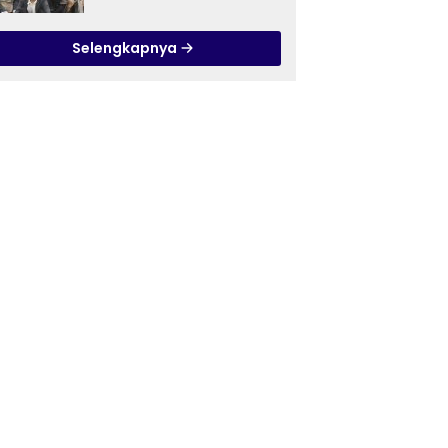
Ilmu Tasawuf ISQI Sunan
Pandanaran di RSJ
Selengkapnya
Grhasia