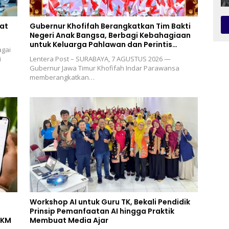
uat
Gubernur Khofifah Berangkatkan Tim Bakti
Negeri Anak Bangsa, Berbagi Kebahagiaan
untuk Keluarga Pahlawan dan Perintis
agai
Kemerdekaan
i
Lentera Post – SURABAYA, 7 AGUSTUS 2026 —
Gubernur Jawa Timur Khofifah Indar Parawansa
memberangkatkan…
Workshop AI untuk Guru TK, Bekali Pendidik
Prinsip Pemanfaatan AI hingga Praktik
MKM
Membuat Media Ajar