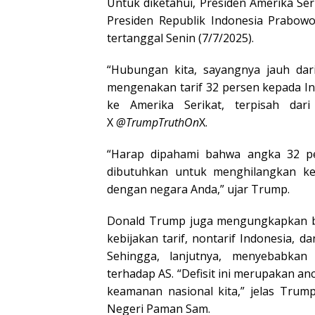
Untuk diketahui, Presiden Amerika Se
Presiden Republik Indonesia Prabowo
tertanggal Senin (7/7/2025).
“Hubungan kita, sayangnya jauh dari
mengenakan tarif 32 persen kepada In
ke Amerika Serikat, terpisah dar
X
@TrumpTruthOn
X.
“Harap dipahami bahwa angka 32 pe
dibutuhkan untuk menghilangkan kes
dengan negara Anda,” ujar Trump.
Donald Trump juga mengungkapkan bah
kebijakan tarif, nontarif Indonesia,
Sehingga, lanjutnya, menyebabkan 
terhadap AS. “Defisit ini merupakan a
keamanan nasional kita,” jelas Trum
Negeri Paman Sam.