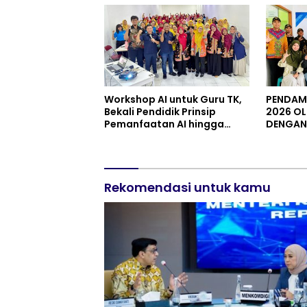
Perinti
Workshop AI untuk Guru TK,
PENDAMP
Bekali Pendidik Prinsip
2026 OL
Pemanfaatan AI hingga
DENGAN 
Praktik Membuat Media Ajar
JENDER
PURWOK
Rekomendasi untuk kamu