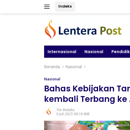
Langsung
Indeks
ke
konten
Internasional
Nasional
Pendidi
Beranda
Nasional
Nasional
Bahas Kebijakan Tar
kembali Terbang ke
Tim Redaksi
9 Juli 2025 08:18 WIB