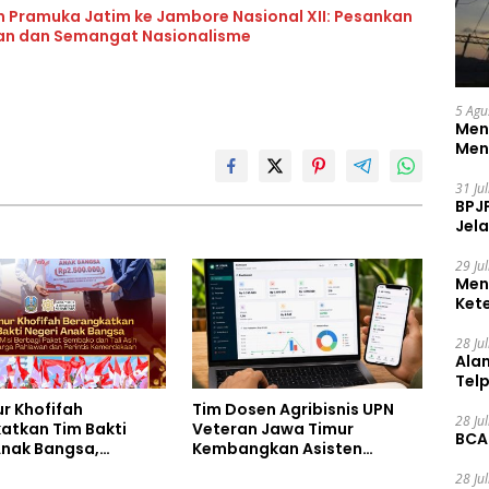
n Pramuka Jatim ke Jambore Nasional XII: Pesankan
uan dan Semangat Nasionalisme
5 Agu
Men
Men
31 Ju
BPJ
Jela
29 Ju
Men
Ket
Ceg
28 Ju
Ala
Tel
r Khofifah
Tim Dosen Agribisnis UPN
28 Ju
atkan Tim Bakti
Veteran Jawa Timur
BCA
Anak Bangsa,
Kembangkan Asisten
 Kebahagiaan untuk
Keuangan Berbasis AI untuk
28 Ju
a Pahlawan dan
Kelompok Tani dan UMKM