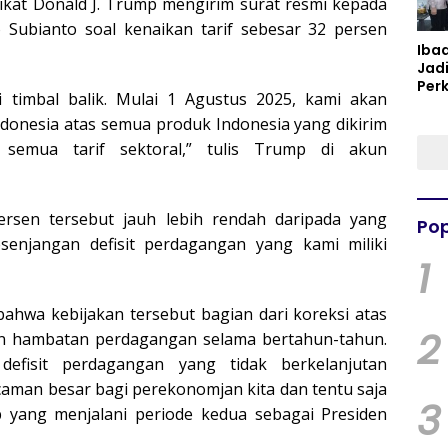
rikat Donald J. Trump mengirim surat resmi kepada
 Subianto soal kenaikan tarif sebesar 32 persen
Iba
Jad
Per
 timbal balik. Mulai 1 Agustus 2025, kami akan
Spir
Per
donesia atas semua produk Indonesia yang dikirim
i semua tarif sektoral,” tulis Trump di akun
rsen tersebut jauh lebih rendah daripada yang
Pop
enjangan defisit perdagangan yang kami miliki
1
wa kebijakan tersebut bagian dari koreksi atas
2
 dan hambatan perdagangan selama bertahun-tahun.
defisit perdagangan yang tidak berkelanjutan
ncaman besar bagi perekonomjan kita dan tentu saja
3
p yang menjalani periode kedua sebagai Presiden