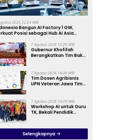
Agustus 2026 22:24 WIB
donesia Bangun AI Factory 1 GW,
rkuat Posisi sebagai Hub AI Asia
enggara
7 Agustus 2026 15:29 WIB
Gubernur Khofifah
Berangkatkan Tim Bakti
Negeri Anak Bangsa,
Berbagi Kebahagiaan
untuk Keluarga
7 Agustus 2026 14:49 WIB
Pahlawan dan Perintis
Tim Dosen Agribisnis
Kemerdekaan
UPN Veteran Jawa Timur
Kembangkan Asisten
Keuangan Berbasis AI
untuk Kelompok Tani
7 Agustus 2026 14:29 WIB
dan UMKM
Workshop AI untuk Guru
TK, Bekali Pendidik
Prinsip Pemanfaatan AI
hingga Praktik
Membuat Media Ajar
Selengkapnya