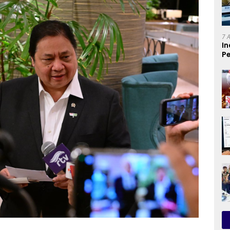
7 
In
Pe
T