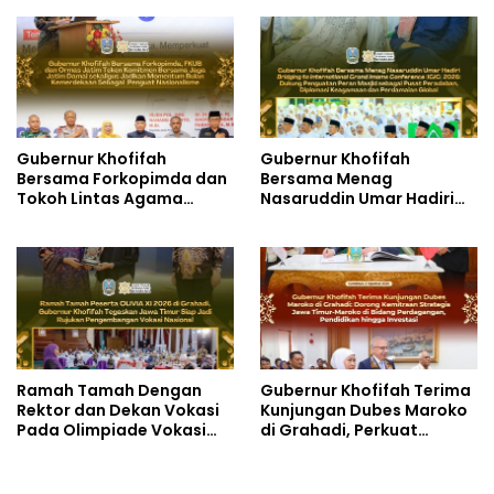
SLBN 2 Central Kota
dengan Berbagi Ribuan
Cimahi
Bendera Merah Putih Bagi
Masyarakat
Gubernur Khofifah
Gubernur Khofifah
Bersama Forkopimda dan
Bersama Menag
Tokoh Lintas Agama
Nasaruddin Umar Hadiri
Perkuat Komitmen Jaga
Tabligh Akbar _Bridging
Kedamaian Jawa Timur
to International Grand
serta Semangat
Imams Conference_ (IGIC)
Kebangsaan
2026: Dukung Penguatan
Peran Masjid sebagai
Pusat Peradaban,
Diplomasi Keagamaan
dan Perdamaian Global
Ramah Tamah Dengan
Gubernur Khofifah Terima
Rektor dan Dekan Vokasi
Kunjungan Dubes Maroko
Pada Olimpiade Vokasi
di Grahadi, Perkuat
Indonesia (OLIVIA ) XI 2026
Kemitraan Strategis
di Grahadi, Gubernur
Jatim–Maroko
Khofifah Tegaskan Jawa