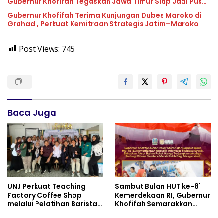
Gubernur Khofifah Tegaskan Jawa Timur Siap Jadi Pusat
Pengembangan Vokasi Nasional
Gubernur Khofifah Terima Kunjungan Dubes Maroko di
Grahadi, Perkuat Kemitraan Strategis Jatim–Maroko
Post Views:
745
Baca Juga
UNJ Perkuat Teaching
Sambut Bulan HUT ke-81
Factory Coffee Shop
Kemerdekaan RI, Gubernur
melalui Pelatihan Barista
Khofifah Semarakkan
dan Produksi Cookies di
Pasar Murah di Gresik