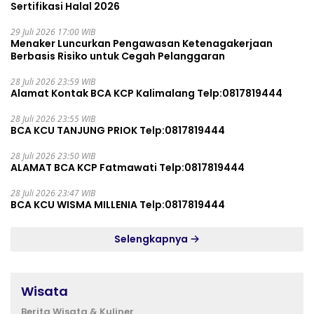
Sertifikasi Halal 2026
29 Juli 2026 17:00 WIB
Menaker Luncurkan Pengawasan Ketenagakerjaan
Berbasis Risiko untuk Cegah Pelanggaran
28 Juli 2026 23:59 WIB
Alamat Kontak BCA KCP Kalimalang Telp:0817819444
28 Juli 2026 23:55 WIB
BCA KCU TANJUNG PRIOK Telp:0817819444
28 Juli 2026 23:50 WIB
ALAMAT BCA KCP Fatmawati Telp:0817819444
28 Juli 2026 23:47 WIB
BCA KCU WISMA MILLENIA Telp:0817819444
Selengkapnya
Wisata
Berita Wisata & Kuliner