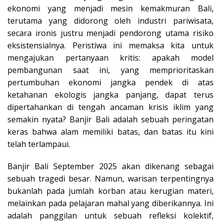
ekonomi yang menjadi mesin kemakmuran Bali,
terutama yang didorong oleh industri pariwisata,
secara ironis justru menjadi pendorong utama risiko
eksistensialnya. Peristiwa ini memaksa kita untuk
mengajukan pertanyaan kritis: apakah model
pembangunan saat ini, yang memprioritaskan
pertumbuhan ekonomi jangka pendek di atas
ketahanan ekologis jangka panjang, dapat terus
dipertahankan di tengah ancaman krisis iklim yang
semakin nyata? Banjir Bali adalah sebuah peringatan
keras bahwa alam memiliki batas, dan batas itu kini
telah terlampaui.
Banjir Bali September 2025 akan dikenang sebagai
sebuah tragedi besar. Namun, warisan terpentingnya
bukanlah pada jumlah korban atau kerugian materi,
melainkan pada pelajaran mahal yang diberikannya. Ini
adalah panggilan untuk sebuah refleksi kolektif,