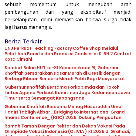
sebuah momentum untuk mengubah arah
pembangunan dari yang eksploitatif menjadi
berkelanjutan, demi memastikan bahwa surga tidak
lagi harus menangis.
Berita Terkait
UNJ Perkuat Teaching Factory Coffee Shop melalui
Pelatihan Barista dan Produksi Cookies di SLBN 2 Central
Kota Cimahi
Sambut Bulan HUT ke-81 Kemerdekaan RI, Gubernur
Khofifah Semarakkan Pasar Murah di Gresik dengan
Berbagi Ribuan Bendera Merah Putih Bagi Masyarakat
Gubernur Khofifah Bersama Forkopimda dan Tokoh
Lintas Agama Perkuat Komitmen Jaga Kedamaian Jawa
Timur serta Semangat Kebangsaan
Gubernur Khofifah Bersama Menag Nasaruddin Umar
Hadiri Tabligh Akbar _Bridging to International Grand
Imams Conference_ (IGIC) 2026: Dukung Penguatan
Peran Masjid sebagai Pusat Peradaban, Diplomasi
Ramah Tamah Dengan Rektor dan Dekan Vokasi Pada
Keagamaan dan Perdamaian Global
Olimpiade Vokasi Indonesia (OLIVIA ) XI 2026 di Grahadi,