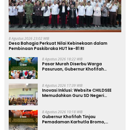
8 Agustus 2026 23:02 WIB
Desa Bahagia Perkuat Nilai Kebinekaan dalam
Pembinaan Paskibraka HUT ke-81 RI
8 Agustus 2026 18:22 WIB
Pasar Murah Diserbu Warga
Pasuruan, Gubernur Khofifah
Perkuat Instrumen Pengendalian
Harga dan Jaga Daya Beli
8 Agustus 2026 17:39 WIB
Inovasi Inklusi: Website CHILDSEE
Memudahkan Guru SD Negeri
Bantargebang III dalam Identifikasi
Anak Berkebutuhan Khusus
8 Agustus 2026 10:18 WIB
Gubernur Khofifah Tinjau
Pemadaman Karhutla Bromo,
Pastikan Operasi Darat, Water