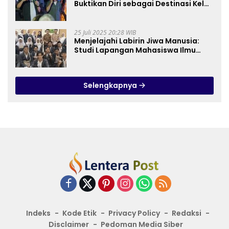
Buktikan Diri sebagai Destinasi Kelas
Dunia
25 Juli 2025 20:28 WIB
Menjelajahi Labirin Jiwa Manusia:
Studi Lapangan Mahasiswa Ilmu
Tasawuf ISQI Sunan Pandanaran di
RSJ Grhasia
Selengkapnya
Indeks
Kode Etik
Privacy Policy
Redaksi
Disclaimer
Pedoman Media Siber