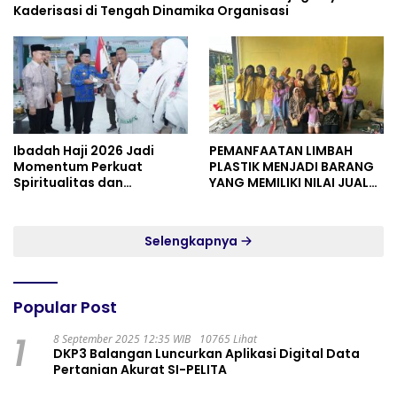
Kaderisasi di Tengah Dinamika Organisasi
Ibadah Haji 2026 Jadi
PEMANFAATAN LIMBAH
Momentum Perkuat
PLASTIK MENJADI BARANG
Spiritualitas dan
YANG MEMILIKI NILAI JUAL
Persatuan
MASYARAKAT WIDORO
GADING RESIDENCE
Selengkapnya
Popular Post
1
8 September 2025 12:35 WIB
10765 Lihat
DKP3 Balangan Luncurkan Aplikasi Digital Data
Pertanian Akurat SI-PELITA