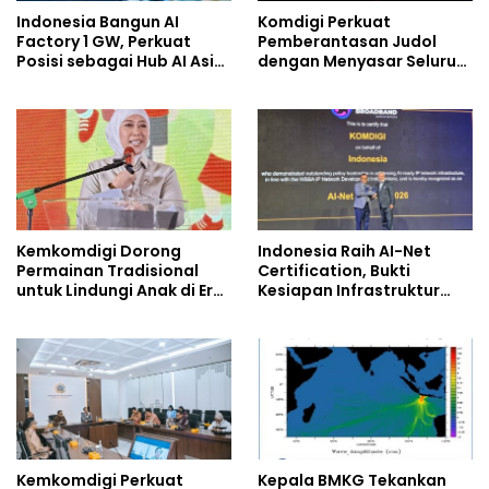
Indonesia Bangun AI
Komdigi Perkuat
Factory 1 GW, Perkuat
Pemberantasan Judol
Posisi sebagai Hub AI Asia
dengan Menyasar Seluruh
Tenggara
Ekosistem Kejahatan
Digital
Kemkomdigi Dorong
Indonesia Raih AI-Net
Permainan Tradisional
Certification, Bukti
untuk Lindungi Anak di Era
Kesiapan Infrastruktur
Digital
Digital
Kemkomdigi Perkuat
Kepala BMKG Tekankan