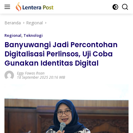
Langsung
ke
konten
Beranda
Regional
Regional
,
Teknologi
Banyuwangi Jadi Percontohan
Digitalisasi Perlinsos, Uji Coba
Gunakan Identitas Digital
Eggy Fawas Ihsan
18 September 2025 20:16 WIB