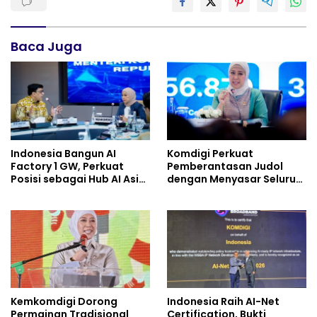
Baca Juga
Indonesia Bangun AI
Komdigi Perkuat
Factory 1 GW, Perkuat
Pemberantasan Judol
Posisi sebagai Hub AI Asia
dengan Menyasar Seluruh
Tenggara
Ekosistem Kejahatan
Digital
Kemkomdigi Dorong
Indonesia Raih AI-Net
Permainan Tradisional
Certification, Bukti