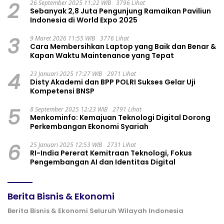
2
26 September 2025 11:22 WIB
3796 Lihat
Sebanyak 2,8 Juta Pengunjung Ramaikan Paviliun
Indonesia di World Expo 2025
3
9 Maret 2026 11:55 WIB
3776 Lihat
Cara Membersihkan Laptop yang Baik dan Benar &
Kapan Waktu Maintenance yang Tepat
4
23 Januari 2025 17:27 WIB
2971 Lihat
Disty Akademi dan BPP POLRI Sukses Gelar Uji
Kompetensi BNSP
5
8 September 2025 12:23 WIB
2791 Lihat
Menkominfo: Kemajuan Teknologi Digital Dorong
Perkembangan Ekonomi Syariah
6
25 Januari 2025 12:53 WIB
2731 Lihat
RI-India Pererat Kemitraan Teknologi, Fokus
Pengembangan AI dan Identitas Digital
Berita Bisnis & Ekonomi
Berita Bisnis & Ekonomi Seluruh Wilayah Indonesia