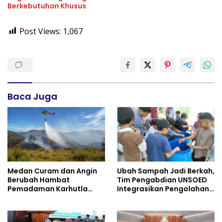
Berkebutuhan Khusus
Post Views:
1,067
Baca Juga
Medan Curam dan Angin
Ubah Sampah Jadi Berkah,
Berubah Hambat
Tim Pengabdian UNSOED
Pemadaman Karhutla
Integrasikan Pengolahan
TNBTS
Sampah MBG dan
Budidaya Melon di SDIT
Mutiara Hati Purwokerto