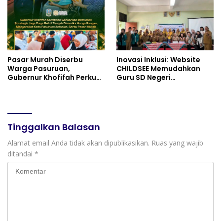
Pasar Murah Diserbu
Inovasi Inklusi: Website
Warga Pasuruan,
CHILDSEE Memudahkan
Gubernur Khofifah Perkuat
Guru SD Negeri
Instrumen Pengendalian
Bantargebang III dalam
Harga dan Jaga Daya Beli
Identifikasi Anak
Berkebutuhan Khusus
Tinggalkan Balasan
Alamat email Anda tidak akan dipublikasikan.
Ruas yang wajib
ditandai
*