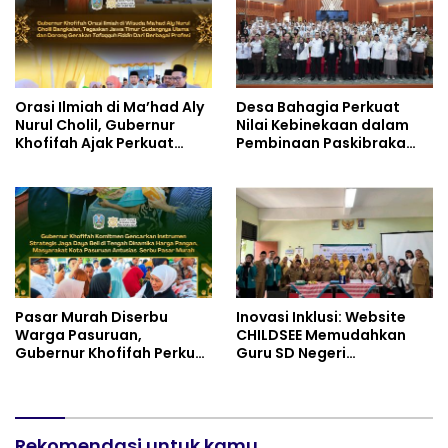
Orasi Ilmiah di Ma’had Aly
Desa Bahagia Perkuat
Nurul Cholil, Gubernur
Nilai Kebinekaan dalam
Khofifah Ajak Perkuat
Pembinaan Paskibraka
Gerakan Tafaqquh Fiddin
HUT ke-81 RI
Pasar Murah Diserbu
Inovasi Inklusi: Website
Warga Pasuruan,
CHILDSEE Memudahkan
Gubernur Khofifah Perkuat
Guru SD Negeri
Instrumen Pengendalian
Bantargebang III dalam
Harga dan Jaga Daya Beli
Identifikasi Anak
Berkebutuhan Khusus
Rekomendasi untuk kamu