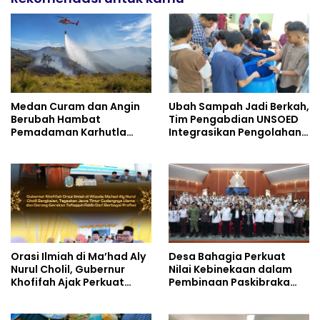
Medan Curam dan Angin
Ubah Sampah Jadi Berkah,
Berubah Hambat
Tim Pengabdian UNSOED
Pemadaman Karhutla
Integrasikan Pengolahan
TNBTS
Sampah MBG dan
Budidaya Melon di SDIT
Mutiara Hati Purwokerto
Orasi Ilmiah di Ma’had Aly
Desa Bahagia Perkuat
Nurul Cholil, Gubernur
Nilai Kebinekaan dalam
Khofifah Ajak Perkuat
Pembinaan Paskibraka
Gerakan Tafaqquh Fiddin
HUT ke-81 RI