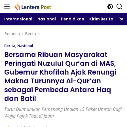
Langsung
ke
konten
Internasional
Nasional
Pendidikan
Kirim Berita
Reg
Beranda
Berita
Berita
,
Nasional
Bersama Ribuan Masyarakat
Peringati Nuzulul Qur’an di MAS,
Gubernur Khofifah Ajak Renungi
Makna Turunnya Al-Qur’an
sebagai Pembeda Antara Haq
dan Batil
Turut Diumumkan Pemenang Undian 15 Paket Umroh Bagi
Wajib Pajak Taat di Jatim