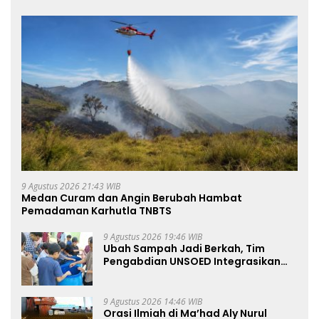
9 Agustus 2026 21:43 WIB
Medan Curam dan Angin Berubah Hambat
Pemadaman Karhutla TNBTS
9 Agustus 2026 19:46 WIB
Ubah Sampah Jadi Berkah, Tim
Pengabdian UNSOED Integrasikan
Pengolahan Sampah MBG dan
Budidaya Melon di SDIT Mutiara Hati
Purwokerto
9 Agustus 2026 14:46 WIB
Orasi Ilmiah di Ma’had Aly Nurul