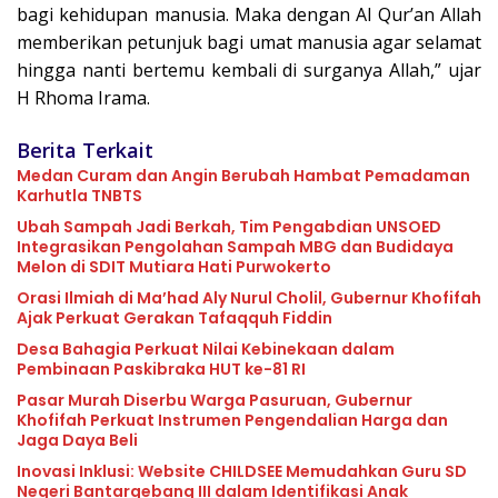
bagi kehidupan manusia. Maka dengan Al Qur’an Allah
memberikan petunjuk bagi umat manusia agar selamat
hingga nanti bertemu kembali di surganya Allah,” ujar
H Rhoma Irama.
Berita Terkait
Medan Curam dan Angin Berubah Hambat Pemadaman
Karhutla TNBTS
Ubah Sampah Jadi Berkah, Tim Pengabdian UNSOED
Integrasikan Pengolahan Sampah MBG dan Budidaya
Melon di SDIT Mutiara Hati Purwokerto
Orasi Ilmiah di Ma’had Aly Nurul Cholil, Gubernur Khofifah
Ajak Perkuat Gerakan Tafaqquh Fiddin
Desa Bahagia Perkuat Nilai Kebinekaan dalam
Pembinaan Paskibraka HUT ke-81 RI
Pasar Murah Diserbu Warga Pasuruan, Gubernur
Khofifah Perkuat Instrumen Pengendalian Harga dan
Jaga Daya Beli
Inovasi Inklusi: Website CHILDSEE Memudahkan Guru SD
Negeri Bantargebang III dalam Identifikasi Anak