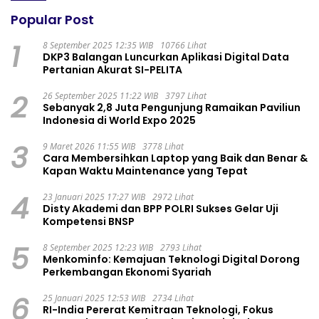
Popular Post
1
8 September 2025 12:35 WIB
10766 Lihat
DKP3 Balangan Luncurkan Aplikasi Digital Data
Pertanian Akurat SI-PELITA
2
26 September 2025 11:22 WIB
3797 Lihat
Sebanyak 2,8 Juta Pengunjung Ramaikan Paviliun
Indonesia di World Expo 2025
3
9 Maret 2026 11:55 WIB
3778 Lihat
Cara Membersihkan Laptop yang Baik dan Benar &
Kapan Waktu Maintenance yang Tepat
4
23 Januari 2025 17:27 WIB
2972 Lihat
Disty Akademi dan BPP POLRI Sukses Gelar Uji
Kompetensi BNSP
5
8 September 2025 12:23 WIB
2793 Lihat
Menkominfo: Kemajuan Teknologi Digital Dorong
Perkembangan Ekonomi Syariah
6
25 Januari 2025 12:53 WIB
2734 Lihat
RI-India Pererat Kemitraan Teknologi, Fokus