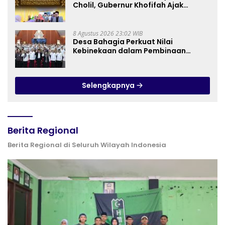
Cholil, Gubernur Khofifah Ajak
Perkuat Gerakan Tafaqquh Fiddin
8 Agustus 2026 23:02 WIB
Desa Bahagia Perkuat Nilai
Kebinekaan dalam Pembinaan
Paskibraka HUT ke-81 RI
Selengkapnya
Berita Regional
Berita Regional di Seluruh Wilayah Indonesia