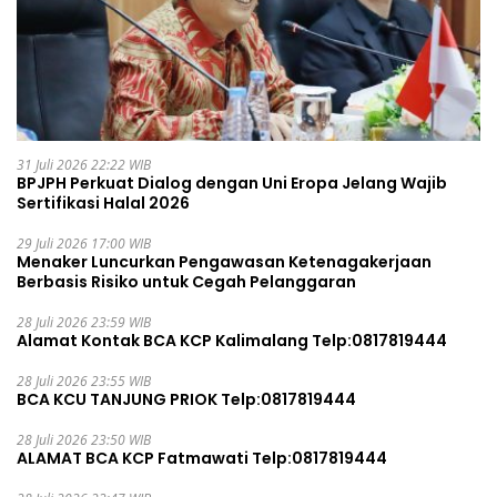
31 Juli 2026 22:22 WIB
BPJPH Perkuat Dialog dengan Uni Eropa Jelang Wajib
Sertifikasi Halal 2026
29 Juli 2026 17:00 WIB
Menaker Luncurkan Pengawasan Ketenagakerjaan
Berbasis Risiko untuk Cegah Pelanggaran
28 Juli 2026 23:59 WIB
Alamat Kontak BCA KCP Kalimalang Telp:0817819444
28 Juli 2026 23:55 WIB
BCA KCU TANJUNG PRIOK Telp:0817819444
28 Juli 2026 23:50 WIB
ALAMAT BCA KCP Fatmawati Telp:0817819444