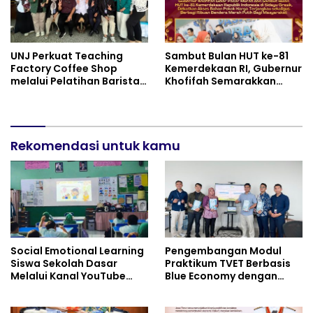
UNJ Perkuat Teaching
Sambut Bulan HUT ke-81
Factory Coffee Shop
Kemerdekaan RI, Gubernur
melalui Pelatihan Barista
Khofifah Semarakkan
dan Produksi Cookies di
Pasar Murah di Gresik
SLBN 2 Central Kota
dengan Berbagi Ribuan
Cimahi
Bendera Merah Putih Bagi
Masyarakat
Rekomendasi untuk kamu
Social Emotional Learning
Pengembangan Modul
Siswa Sekolah Dasar
Praktikum TVET Berbasis
Melalui Kanal YouTube
Blue Economy dengan
Minivila
Pendekatan Kesehatan
dan Keselamatan Kerja