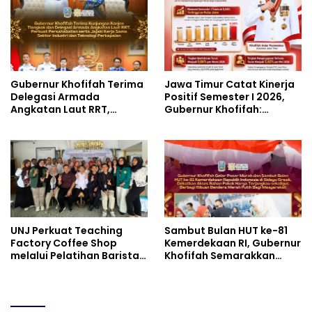
untuk Materi Pariwisata
Dukung Pencapaian SDGs
Gubernur Khofifah Terima
Jawa Timur Catat Kinerja
Delegasi Armada
Positif Semester I 2026,
Angkatan Laut RRT,
Gubernur Khofifah:
Perkuat Persahabatan
Pertumbuhan Ekonomi
dan Transfer Teknologi
Tertinggi di Pulau Jawa
Industri Perkapalan
UNJ Perkuat Teaching
Sambut Bulan HUT ke-81
Factory Coffee Shop
Kemerdekaan RI, Gubernur
melalui Pelatihan Barista
Khofifah Semarakkan
dan Produksi Cookies di
Pasar Murah di Gresik
SLBN 2 Central Kota
dengan Berbagi Ribuan
Cimahi
Bendera Merah Putih Bagi
Masyarakat