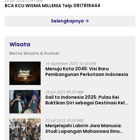
28 Juli 2026 23:47 WIB
BCA KCU WISMA MILLENIA Telp:0817819444
Selengkapnya
Wisata
Berita Wisata & Kuliner
16 September 2025 16:54 WIB
Menuju Kota 2045: Visi Baru
Pembangunan Perkotaan Indonesia
28 Juli 2025 09:50 WIB
Sail to Indonesia 2025: Pulau Kei
Buktikan Diri sebagai Destinasi Kelas
Dunia
25 Juli 2025 20:28 WIB
Menjelajahi Labirin Jiwa Manusia:
Studi Lapangan Mahasiswa Ilmu
Tasawuf ISQI Sunan Pandanaran di