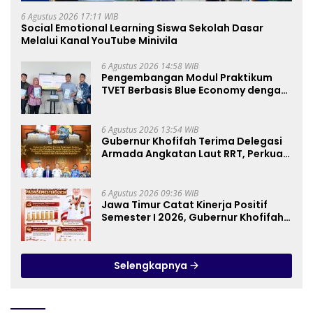
6 Agustus 2026 17:11 WIB
Social Emotional Learning Siswa Sekolah Dasar
Melalui Kanal YouTube Minivila
6 Agustus 2026 14:58 WIB
Pengembangan Modul Praktikum
TVET Berbasis Blue Economy dengan
Pendekatan Kesehatan dan
Keselamatan Kerja untuk Materi
Pariwisata Dukung Pencapaian
6 Agustus 2026 13:54 WIB
SDGs
Gubernur Khofifah Terima Delegasi
Armada Angkatan Laut RRT, Perkuat
Persahabatan dan Transfer
Teknologi Industri Perkapalan
6 Agustus 2026 09:36 WIB
Jawa Timur Catat Kinerja Positif
Semester I 2026, Gubernur Khofifah:
Pertumbuhan Ekonomi Tertinggi di
Pulau Jawa
Selengkapnya