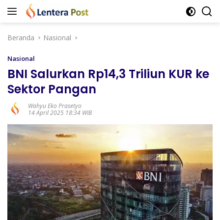
Langsung
ke
konten
Beranda
Nasional
Nasional
BNI Salurkan Rp14,3 Triliun KUR ke
Sektor Pangan
Wahyu Eko Prasetyo
14 April 2025 18:34 WIB