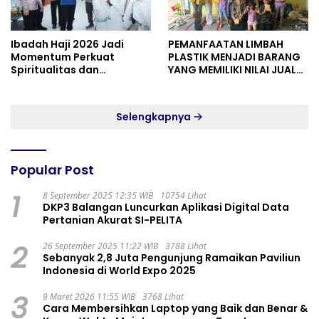
Ibadah Haji 2026 Jadi
PEMANFAATAN LIMBAH
Momentum Perkuat
PLASTIK MENJADI BARANG
Spiritualitas dan
YANG MEMILIKI NILAI JUAL
Persatuan
MASYARAKAT WIDORO
GADING RESIDENCE
Selengkapnya
Popular Post
1
8 September 2025 12:35 WIB
10754 Lihat
DKP3 Balangan Luncurkan Aplikasi Digital Data
Pertanian Akurat SI-PELITA
2
26 September 2025 11:22 WIB
3788 Lihat
Sebanyak 2,8 Juta Pengunjung Ramaikan Paviliun
Indonesia di World Expo 2025
3
9 Maret 2026 11:55 WIB
3768 Lihat
Cara Membersihkan Laptop yang Baik dan Benar &