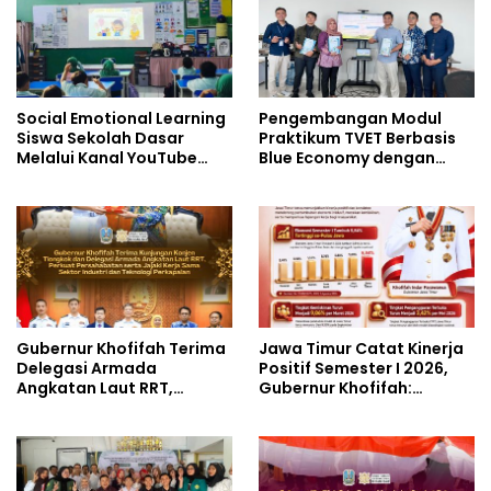
Social Emotional Learning
Pengembangan Modul
Siswa Sekolah Dasar
Praktikum TVET Berbasis
Melalui Kanal YouTube
Blue Economy dengan
Minivila
Pendekatan Kesehatan
dan Keselamatan Kerja
untuk Materi Pariwisata
Dukung Pencapaian SDGs
Gubernur Khofifah Terima
Jawa Timur Catat Kinerja
Delegasi Armada
Positif Semester I 2026,
Angkatan Laut RRT,
Gubernur Khofifah:
Perkuat Persahabatan
Pertumbuhan Ekonomi
dan Transfer Teknologi
Tertinggi di Pulau Jawa
Industri Perkapalan