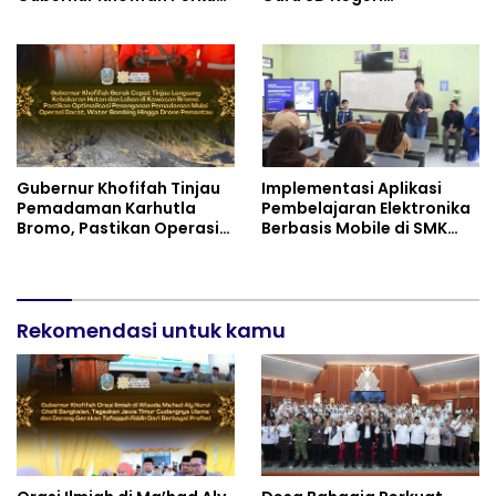
Instrumen Pengendalian
Bantargebang III dalam
Harga dan Jaga Daya Beli
Identifikasi Anak
Berkebutuhan Khusus
Gubernur Khofifah Tinjau
Implementasi Aplikasi
Pemadaman Karhutla
Pembelajaran Elektronika
Bromo, Pastikan Operasi
Berbasis Mobile di SMK
Darat, Water Bombing
Negeri 10 Kota Bekasi,
dan Drone Dioptimalkan
Mendukung Digitalisasi
dan Inovasi Pembelajaran
Rekomendasi untuk kamu