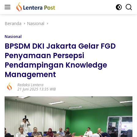
Langsung
ke
konten
Beranda
Nasional
Nasional
BPSDM DKI Jakarta Gelar FGD
Penyamaan Persepsi
Pendampingan Knowledge
Management
Redaksi Lentera
21 Juni 2025 13:35 WIB