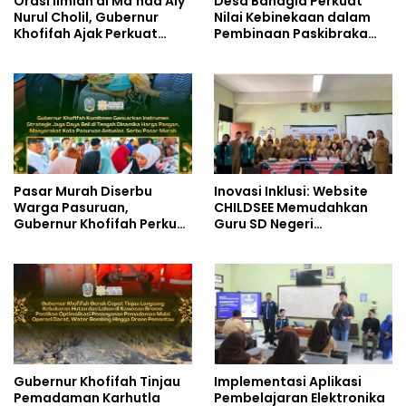
Orasi Ilmiah di Ma’had Aly
Desa Bahagia Perkuat
Nurul Cholil, Gubernur
Nilai Kebinekaan dalam
Khofifah Ajak Perkuat
Pembinaan Paskibraka
Gerakan Tafaqquh Fiddin
HUT ke-81 RI
Pasar Murah Diserbu
Inovasi Inklusi: Website
Warga Pasuruan,
CHILDSEE Memudahkan
Gubernur Khofifah Perkuat
Guru SD Negeri
Instrumen Pengendalian
Bantargebang III dalam
Harga dan Jaga Daya Beli
Identifikasi Anak
Berkebutuhan Khusus
Gubernur Khofifah Tinjau
Implementasi Aplikasi
Pemadaman Karhutla
Pembelajaran Elektronika