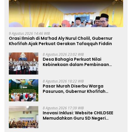
9 Agustus 2026 14:46 WIB
Orasi Ilmiah di Ma’had Aly Nurul Cholil, Gubernur
Khofifah Ajak Perkuat Gerakan Tafaqquh Fiddin
8 Agustus 2026 23:02 WIB
Desa Bahagia Perkuat Nilai
Kebinekaan dalam Pembinaan
Paskibraka HUT ke-81 RI
8 Agustus 2026 18:22 WIB
Pasar Murah Diserbu Warga
Pasuruan, Gubernur Khofifah
Perkuat Instrumen Pengendalian
Harga dan Jaga Daya Beli
8 Agustus 2026 17:39 WIB
Inovasi Inklusi: Website CHILDSEE
Memudahkan Guru SD Negeri
Bantargebang III dalam Identifikasi
Anak Berkebutuhan Khusus