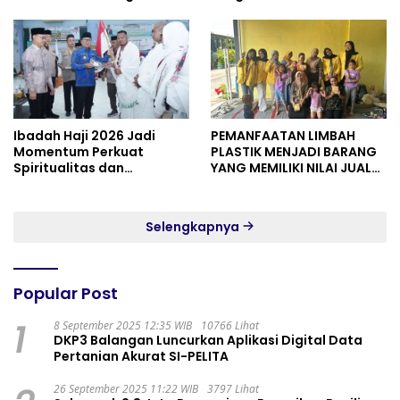
Ibadah Haji 2026 Jadi
PEMANFAATAN LIMBAH
Momentum Perkuat
PLASTIK MENJADI BARANG
Spiritualitas dan
YANG MEMILIKI NILAI JUAL
Persatuan
MASYARAKAT WIDORO
GADING RESIDENCE
Selengkapnya
Popular Post
1
8 September 2025 12:35 WIB
10766 Lihat
DKP3 Balangan Luncurkan Aplikasi Digital Data
Pertanian Akurat SI-PELITA
26 September 2025 11:22 WIB
3797 Lihat