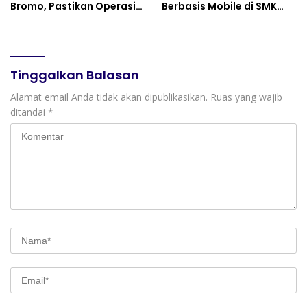
Bromo, Pastikan Operasi
Berbasis Mobile di SMK
Darat, Water Bombing
Negeri 10 Kota Bekasi,
dan Drone Dioptimalkan
Mendukung Digitalisasi
dan Inovasi Pembelajaran
Tinggalkan Balasan
Alamat email Anda tidak akan dipublikasikan.
Ruas yang wajib
ditandai
*