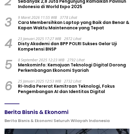
2
Sebanyak 2,8 Juta Pengunjung Ramaikan Paviliun
Indonesia di World Expo 2025
3
9 Maret 2026 11:55 WIB
3778 Lihat
Cara Membersihkan Laptop yang Baik dan Benar &
Kapan Waktu Maintenance yang Tepat
4
23 Januari 2025 17:27 WIB
2972 Lihat
Disty Akademi dan BPP POLRI Sukses Gelar Uji
Kompetensi BNSP
5
8 September 2025 12:23 WIB
2792 Lihat
Menkominfo: Kemajuan Teknologi Digital Dorong
Perkembangan Ekonomi Syariah
6
25 Januari 2025 12:53 WIB
2732 Lihat
RI-India Pererat Kemitraan Teknologi, Fokus
Pengembangan AI dan Identitas Digital
Berita Bisnis & Ekonomi
Berita Bisnis & Ekonomi Seluruh Wilayah Indonesia