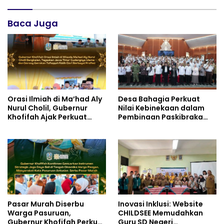
Baca Juga
Orasi Ilmiah di Ma’had Aly
Desa Bahagia Perkuat
Nurul Cholil, Gubernur
Nilai Kebinekaan dalam
Khofifah Ajak Perkuat
Pembinaan Paskibraka
Gerakan Tafaqquh Fiddin
HUT ke-81 RI
Pasar Murah Diserbu
Inovasi Inklusi: Website
Warga Pasuruan,
CHILDSEE Memudahkan
Gubernur Khofifah Perkuat
Guru SD Negeri