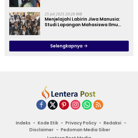
Dunia
25 Juli 2025 20:28 WIB
Menjelajahi Labirin Jiwa Manusia:
Studi Lapangan Mahasiswa Ilmu
Tasawuf ISQI Sunan Pandanaran di
RSJ Grhasia
Selengkapnya
Indeks
Kode Etik
Privacy Policy
Redaksi
Disclaimer
Pedoman Media Siber
Lentera Post Media