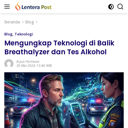
Langsung
ke
konten
Beranda
Blog
Blog
,
Teknologi
Mengungkap Teknologi di Balik
Breathalyzer dan Tes Alkohol
Arjun Permono
30 Mei 2026 13:46 WIB