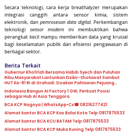
Secara teknologi, cara kerja breathalyzer merupakan
integrasi canggih antara sensor kimia, sistem
elektronik, dan
pemrosesan data digital
. Perkembangan
teknologi
sensor modern
ini membuktikan bahwa
perangkat kecil mampu memberikan data yang krusial
bagi keselamatan publik dan efisiensi pengawasan di
berbagai sektor.
Berita Terkait
Gubernur Khofifah Bersama Habib Syech dan Puluhan
Ribu Masyarakat Lantunkan Dzikir-Sholawat Sambut
HUT Ke-81 RI di Grahadi: Doakan Pahlawan Pejuang
Bangsa Sekaligus Ikhtiar Jaga Indonesia dan Kuatkan
Indonesia Bangun AI Factory 1 GW, Perkuat Posisi
Persatuan
sebagai Hub AI Asia Tenggara
BCA KCP Nagoya | WhatsApp•Cs☎ 08216277421
Alamat kantor BCA KCP Kas Balai Kota Telp:0817875533
Alamat kantor BCA KCU BATAM Telp:0817875533
Alamat kantor BCA KCP Muka Kuning Telp:0817875533