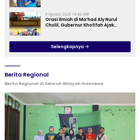
Pengolahan Sampah MBG dan
Budidaya Melon di SDIT Mutiara Hati
Purwokerto
9 Agustus 2026 14:46 WIB
Orasi Ilmiah di Ma’had Aly Nurul
Cholil, Gubernur Khofifah Ajak
Perkuat Gerakan Tafaqquh Fiddin
Selengkapnya
Berita Regional
Berita Regional di Seluruh Wilayah Indonesia