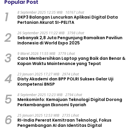
Popular Post
1
8 September 2025 12:35 WIB
10767 Lihat
DKP3 Balangan Luncurkan Aplikasi Digital Data
Pertanian Akurat SI-PELITA
2
26 September 2025 11:22 WIB
3798 Lihat
Sebanyak 2,8 Juta Pengunjung Ramaikan Paviliun
Indonesia di World Expo 2025
3
9 Maret 2026 11:55 WIB
3779 Lihat
Cara Membersihkan Laptop yang Baik dan Benar &
Kapan Waktu Maintenance yang Tepat
4
23 Januari 2025 17:27 WIB
2974 Lihat
Disty Akademi dan BPP POLRI Sukses Gelar Uji
Kompetensi BNSP
5
8 September 2025 12:23 WIB
2794 Lihat
Menkominfo: Kemajuan Teknologi Digital Dorong
Perkembangan Ekonomi Syariah
6
25 Januari 2025 12:53 WIB
2735 Lihat
RI-India Pererat Kemitraan Teknologi, Fokus
Pengembangan AI dan Identitas Digital