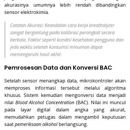
akurasinya umumnya lebih rendah dibandingkan
sensor elektrokimia.
Catatan Akurasi: Keandalan cara kerja breathalyzer
sangat bergantung pada
kalibrasi perangkat
secara
berkala. Faktor seperti kondisi kesehatan pengguna dan
jeda waktu setelah konsumsi minuman dapat
memengaruhi hasil akhir.
Pemrosesan Data dan Konversi BAC
Setelah sensor menangkap data, mikrokontroler akan
memproses informasi tersebut melalui algoritma
khusus. Sistem kemudian mengonversi data menjadi
nilai
Blood Alcohol Concentration
(BAC). Nilai ini muncul
pada layar digital dalam angka yang akurat,
memudahkan petugas dalam mengambil keputusan
saat
pemeriksaan alkohol
berlangsung.