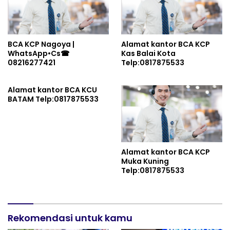
Sekaligus Ikhtiar Jaga
Indonesia dan Kuatkan
Persatuan
BCA KCP Nagoya |
Alamat kantor BCA KCP
WhatsApp•Cs☎
Kas Balai Kota
08216277421
Telp:0817875533
Alamat kantor BCA KCU
BATAM Telp:0817875533
Alamat kantor BCA KCP
Muka Kuning
Telp:0817875533
Rekomendasi untuk kamu