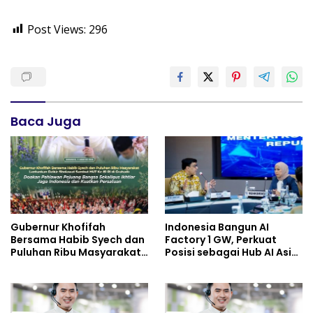
Post Views:
296
Baca Juga
Gubernur Khofifah
Indonesia Bangun AI
Bersama Habib Syech dan
Factory 1 GW, Perkuat
Puluhan Ribu Masyarakat
Posisi sebagai Hub AI Asia
Lantunkan Dzikir-
Tenggara
Sholawat Sambut HUT Ke-
81 RI di Grahadi: Doakan
Pahlawan Pejuang Bangsa