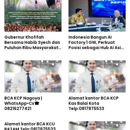
Gubernur Khofifah
Indonesia Bangun AI
Bersama Habib Syech dan
Factory 1 GW, Perkuat
Puluhan Ribu Masyarakat
Posisi sebagai Hub AI Asia
Lantunkan Dzikir-
Tenggara
Sholawat Sambut HUT Ke-
81 RI di Grahadi: Doakan
Pahlawan Pejuang Bangsa
Sekaligus Ikhtiar Jaga
Indonesia dan Kuatkan
Persatuan
BCA KCP Nagoya |
Alamat kantor BCA KCP
WhatsApp•Cs☎
Kas Balai Kota
08216277421
Telp:0817875533
Alamat kantor BCA KCU
BATAM Telp:0817875533