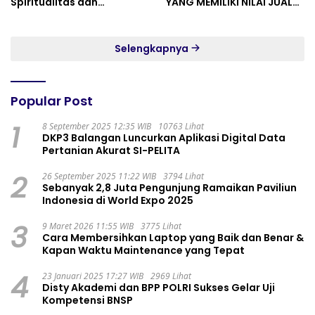
Spiritualitas dan
YANG MEMILIKI NILAI JUAL
Persatuan
MASYARAKAT WIDORO
GADING RESIDENCE
Selengkapnya
Popular Post
1
8 September 2025 12:35 WIB
10763 Lihat
DKP3 Balangan Luncurkan Aplikasi Digital Data
Pertanian Akurat SI-PELITA
2
26 September 2025 11:22 WIB
3794 Lihat
Sebanyak 2,8 Juta Pengunjung Ramaikan Paviliun
Indonesia di World Expo 2025
3
9 Maret 2026 11:55 WIB
3775 Lihat
Cara Membersihkan Laptop yang Baik dan Benar &
Kapan Waktu Maintenance yang Tepat
4
23 Januari 2025 17:27 WIB
2969 Lihat
Disty Akademi dan BPP POLRI Sukses Gelar Uji
Kompetensi BNSP