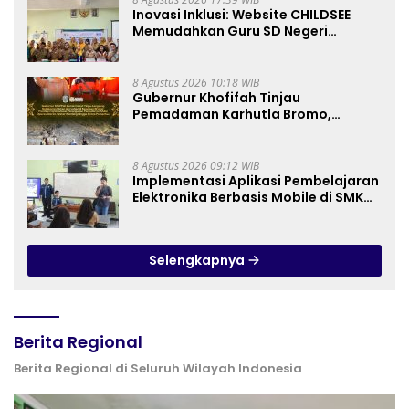
Inovasi Inklusi: Website CHILDSEE
Memudahkan Guru SD Negeri
Bantargebang III dalam Identifikasi
Anak Berkebutuhan Khusus
8 Agustus 2026 10:18 WIB
Gubernur Khofifah Tinjau
Pemadaman Karhutla Bromo,
Pastikan Operasi Darat, Water
Bombing dan Drone Dioptimalkan
8 Agustus 2026 09:12 WIB
Implementasi Aplikasi Pembelajaran
Elektronika Berbasis Mobile di SMK
Negeri 10 Kota Bekasi, Mendukung
Digitalisasi dan Inovasi
Pembelajaran
Selengkapnya
Berita Regional
Berita Regional di Seluruh Wilayah Indonesia