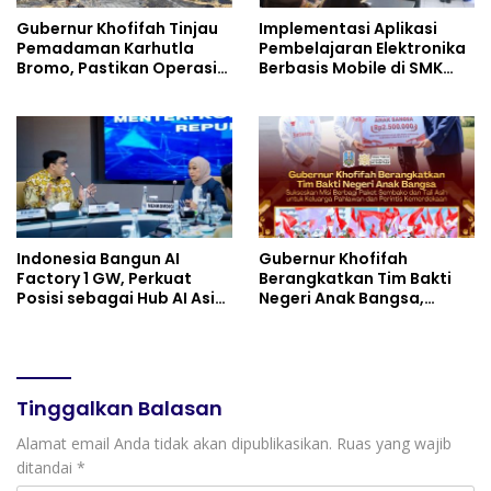
Gubernur Khofifah Tinjau
Implementasi Aplikasi
Pemadaman Karhutla
Pembelajaran Elektronika
Bromo, Pastikan Operasi
Berbasis Mobile di SMK
Darat, Water Bombing
Negeri 10 Kota Bekasi,
dan Drone Dioptimalkan
Mendukung Digitalisasi
dan Inovasi Pembelajaran
Indonesia Bangun AI
Gubernur Khofifah
Factory 1 GW, Perkuat
Berangkatkan Tim Bakti
Posisi sebagai Hub AI Asia
Negeri Anak Bangsa,
Tenggara
Berbagi Kebahagiaan
untuk Keluarga Pahlawan
dan Perintis Kemerdekaan
Tinggalkan Balasan
Alamat email Anda tidak akan dipublikasikan.
Ruas yang wajib
ditandai
*