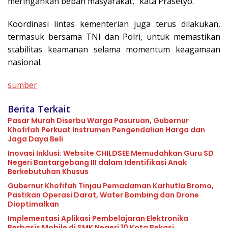
meringankan beban masyarakat,” kata Prasetyo.
Koordinasi lintas kementerian juga terus dilakukan,
termasuk bersama TNI dan Polri, untuk memastikan
stabilitas keamanan selama momentum keagamaan
nasional.
sumber
Berita Terkait
Pasar Murah Diserbu Warga Pasuruan, Gubernur
Khofifah Perkuat Instrumen Pengendalian Harga dan
Jaga Daya Beli
Inovasi Inklusi: Website CHILDSEE Memudahkan Guru SD
Negeri Bantargebang III dalam Identifikasi Anak
Berkebutuhan Khusus
Gubernur Khofifah Tinjau Pemadaman Karhutla Bromo,
Pastikan Operasi Darat, Water Bombing dan Drone
Dioptimalkan
Implementasi Aplikasi Pembelajaran Elektronika
Berbasis Mobile di SMK Negeri 10 Kota Bekasi,