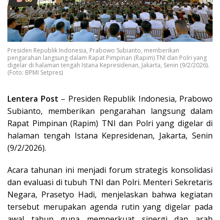
Presiden Republik Indonesia, Prabowo Subianto, memberikan
pengarahan langsung dalam Rapat Pimpinan (Rapim) TNI dan Polri yang
digelar di halaman tengah Istana Kepresidenan, Jakarta, Senin (9/2/2026).
(Foto: BPMI Setpres)
Lentera Post
– Presiden Republik Indonesia, Prabowo
Subianto, memberikan pengarahan langsung dalam
Rapat Pimpinan (Rapim) TNI dan Polri yang digelar di
halaman tengah Istana Kepresidenan, Jakarta, Senin
(9/2/2026).
Acara tahunan ini menjadi forum strategis konsolidasi
dan evaluasi di tubuh TNI dan Polri. Menteri Sekretaris
Negara, Prasetyo Hadi, menjelaskan bahwa kegiatan
tersebut merupakan agenda rutin yang digelar pada
awal tahun guna memperkuat sinergi dan arah