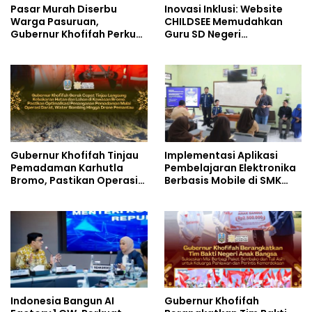
Pasar Murah Diserbu
Inovasi Inklusi: Website
Warga Pasuruan,
CHILDSEE Memudahkan
Gubernur Khofifah Perkuat
Guru SD Negeri
Instrumen Pengendalian
Bantargebang III dalam
Harga dan Jaga Daya Beli
Identifikasi Anak
Berkebutuhan Khusus
Gubernur Khofifah Tinjau
Implementasi Aplikasi
Pemadaman Karhutla
Pembelajaran Elektronika
Bromo, Pastikan Operasi
Berbasis Mobile di SMK
Darat, Water Bombing
Negeri 10 Kota Bekasi,
dan Drone Dioptimalkan
Mendukung Digitalisasi
dan Inovasi Pembelajaran
Indonesia Bangun AI
Gubernur Khofifah