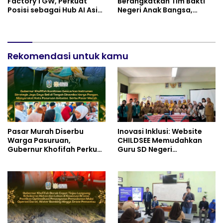
Factory 1 GW, Perkuat
Berangkatkan Tim Bakti
Posisi sebagai Hub AI Asia
Negeri Anak Bangsa,
Tenggara
Berbagi Kebahagiaan
untuk Keluarga Pahlawan
dan Perintis Kemerdekaan
Rekomendasi untuk kamu
Pasar Murah Diserbu
Inovasi Inklusi: Website
Warga Pasuruan,
CHILDSEE Memudahkan
Gubernur Khofifah Perkuat
Guru SD Negeri
Instrumen Pengendalian
Bantargebang III dalam
Harga dan Jaga Daya Beli
Identifikasi Anak
Berkebutuhan Khusus