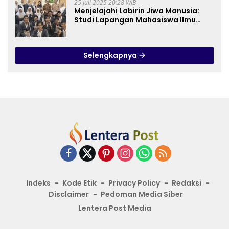
25 Juli 2025 20:28 WIB
Menjelajahi Labirin Jiwa Manusia:
Studi Lapangan Mahasiswa Ilmu
Tasawuf ISQI Sunan Pandanaran di
RSJ Grhasia
Selengkapnya
Indeks
Kode Etik
Privacy Policy
Redaksi
Disclaimer
Pedoman Media Siber
Lentera Post Media