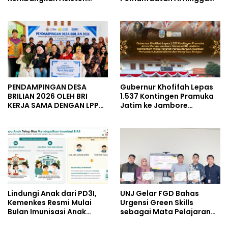
Keuangan Berbasis AI
Praktik Membuat Media
untuk Kelompok Tani dan
Ajar
UMKM
PENDAMPINGAN DESA
Gubernur Khofifah Lepas
BRILIAN 2026 OLEH BRI
1.537 Kontingen Pramuka
KERJA SAMA DENGAN LPPM
Jatim ke Jambore
UNIVERSITAS JENDERAL
Nasional XII: Pesankan
SOEDIRMAN PURWOKERTO
Pererat Persaudaraan,
Perkuat Persatuan dan
Semangat Nasionalisme
Lindungi Anak dari PD3I,
UNJ Gelar FGD Bahas
Kemenkes Resmi Mulai
Urgensi Green Skills
Bulan Imunisasi Anak
sebagai Mata Pelajaran
Sekolah (BIAS) 2026
Umum Baru pada