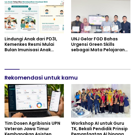
Perkuat Persatuan dan
Semangat Nasionalisme
Lindungi Anak dari PD3I,
UNJ Gelar FGD Bahas
Kemenkes Resmi Mulai
Urgensi Green Skills
Bulan Imunisasi Anak
sebagai Mata Pelajaran
Sekolah (BIAS) 2026
Umum Baru pada
Kurikulum SMK Pariwisata,
Perhotelan, dan UPW
Rekomendasi untuk kamu
Tim Dosen Agribisnis UPN
Workshop AI untuk Guru
Veteran Jawa Timur
TK, Bekali Pendidik Prinsip
Kembangkan Asisten
Pemanfaatan AI hingga