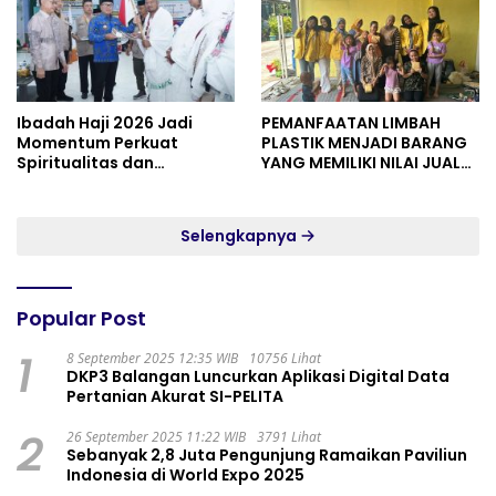
Ibadah Haji 2026 Jadi
PEMANFAATAN LIMBAH
Momentum Perkuat
PLASTIK MENJADI BARANG
Spiritualitas dan
YANG MEMILIKI NILAI JUAL
Persatuan
MASYARAKAT WIDORO
GADING RESIDENCE
Selengkapnya
Popular Post
1
8 September 2025 12:35 WIB
10756 Lihat
DKP3 Balangan Luncurkan Aplikasi Digital Data
Pertanian Akurat SI-PELITA
2
26 September 2025 11:22 WIB
3791 Lihat
Sebanyak 2,8 Juta Pengunjung Ramaikan Paviliun
Indonesia di World Expo 2025