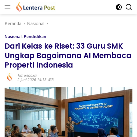
Langsung
ke
konten
Beranda
Nasional
Nasional
,
Pendidikan
Dari Kelas ke Riset: 33 Guru SMK
Ungkap Bagaimana AI Membaca
Properti Indonesia
Tim Redaksi
2 Juni 2026 14:18 WIB