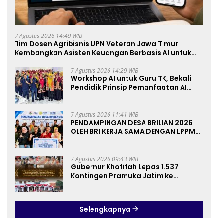
7 Agustus 2026 14:49 WIB
Tim Dosen Agribisnis UPN Veteran Jawa Timur
Kembangkan Asisten Keuangan Berbasis AI untuk
Kelompok Tani dan UMKM
7 Agustus 2026 14:29 WIB
Workshop AI untuk Guru TK, Bekali
Pendidik Prinsip Pemanfaatan AI
hingga Praktik Membuat Media Ajar
7 Agustus 2026 11:41 WIB
PENDAMPINGAN DESA BRILIAN 2026
OLEH BRI KERJA SAMA DENGAN LPPM
UNIVERSITAS JENDERAL SOEDIRMAN
PURWOKERTO
7 Agustus 2026 09:43 WIB
Gubernur Khofifah Lepas 1.537
Kontingen Pramuka Jatim ke
Jambore Nasional XII: Pesankan
Pererat Persaudaraan, Perkuat
Persatuan dan Semangat
Selengkapnya
Nasionalisme