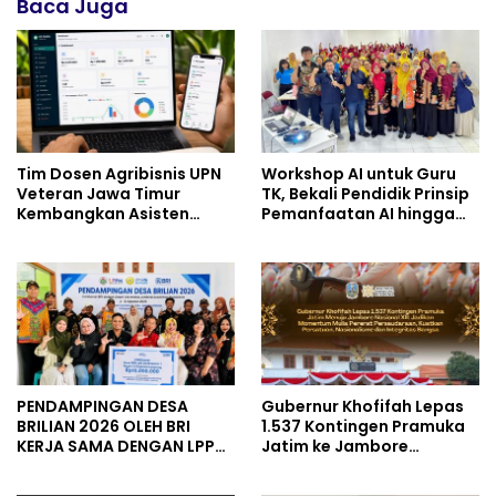
Baca Juga
Tim Dosen Agribisnis UPN
Workshop AI untuk Guru
Veteran Jawa Timur
TK, Bekali Pendidik Prinsip
Kembangkan Asisten
Pemanfaatan AI hingga
Keuangan Berbasis AI
Praktik Membuat Media
untuk Kelompok Tani dan
Ajar
UMKM
PENDAMPINGAN DESA
Gubernur Khofifah Lepas
BRILIAN 2026 OLEH BRI
1.537 Kontingen Pramuka
KERJA SAMA DENGAN LPPM
Jatim ke Jambore
UNIVERSITAS JENDERAL
Nasional XII: Pesankan
SOEDIRMAN PURWOKERTO
Pererat Persaudaraan,