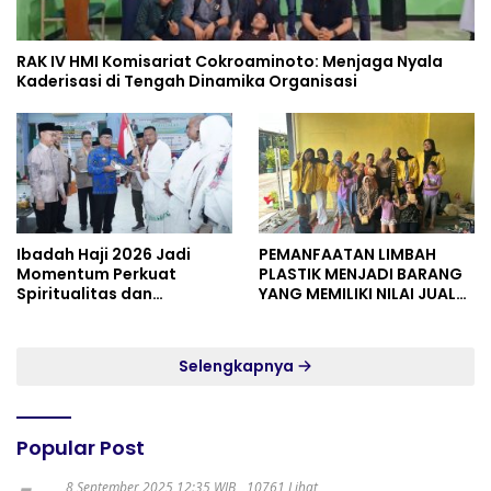
RAK IV HMI Komisariat Cokroaminoto: Menjaga Nyala
Kaderisasi di Tengah Dinamika Organisasi
Ibadah Haji 2026 Jadi
PEMANFAATAN LIMBAH
Momentum Perkuat
PLASTIK MENJADI BARANG
Spiritualitas dan
YANG MEMILIKI NILAI JUAL
Persatuan
MASYARAKAT WIDORO
GADING RESIDENCE
Selengkapnya
Popular Post
8 September 2025 12:35 WIB
10761 Lihat