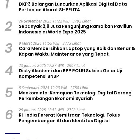
1
DKP3 Balangan Luncurkan Aplikasi Digital Data
Pertanian Akurat SI-PELITA
2
26 September 2025 11:22 WIB
3792 Lihat
Sebanyak 2,8 Juta Pengunjung Ramaikan Paviliun
Indonesia di World Expo 2025
3
9 Maret 2026 11:55 WIB
3773 Lihat
Cara Membersihkan Laptop yang Baik dan Benar &
Kapan Waktu Maintenance yang Tepat
4
23 Januari 2025 17:27 WIB
2967 Lihat
Disty Akademi dan BPP POLRI Sukses Gelar Uji
Kompetensi BNSP
5
8 September 2025 12:23 WIB
2788 Lihat
Menkominfo: Kemajuan Teknologi Digital Dorong
Perkembangan Ekonomi Syariah
6
25 Januari 2025 12:53 WIB
2728 Lihat
RI-India Pererat Kemitraan Teknologi, Fokus
Pengembangan AI dan Identitas Digital