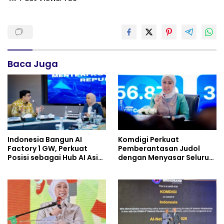
Baca Juga
Indonesia Bangun AI
Komdigi Perkuat
Factory 1 GW, Perkuat
Pemberantasan Judol
Posisi sebagai Hub AI Asia
dengan Menyasar Seluruh
Tenggara
Ekosistem Kejahatan
Digital