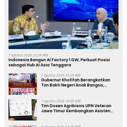
7 Agustus 2026 22:24 WIB
Indonesia Bangun AI Factory 1 GW, Perkuat Posisi
sebagai Hub AI Asia Tenggara
7 Agustus 2026 15:29 WIB
Gubernur Khofifah Berangkatkan
Tim Bakti Negeri Anak Bangsa,
Berbagi Kebahagiaan untuk
Keluarga Pahlawan dan Perintis
Kemerdekaan
7 Agustus 2026 14:49 WIB
Tim Dosen Agribisnis UPN Veteran
Jawa Timur Kembangkan Asisten
Keuangan Berbasis AI untuk
Kelompok Tani dan UMKM
7 Agustus 2026 14:29 WIB