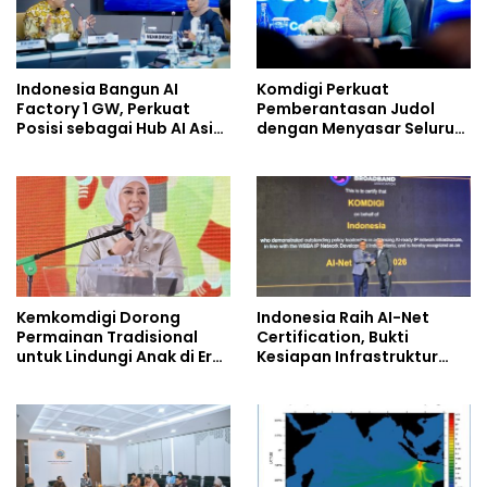
Indonesia Bangun AI
Komdigi Perkuat
Factory 1 GW, Perkuat
Pemberantasan Judol
Posisi sebagai Hub AI Asia
dengan Menyasar Seluruh
Tenggara
Ekosistem Kejahatan
Digital
Kemkomdigi Dorong
Indonesia Raih AI-Net
Permainan Tradisional
Certification, Bukti
untuk Lindungi Anak di Era
Kesiapan Infrastruktur
Digital
Digital