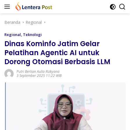
Langsung
ke
konten
Beranda
Regional
Regional
,
Teknologi
Dinas Kominfo Jatim Gelar
Pelatihan Agentic AI untuk
Dorong Otomasi Berbasis LLM
Putri Berlian Aulia Rizkyana
3 September 2025 11:22 WIB