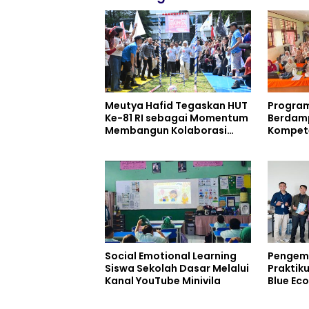
Meutya Hafid Tegaskan HUT
Progra
Ke-81 RI sebagai Momentum
Berdam
Membangun Kolaborasi
Kompete
yang Lebih Kuat di
AI dan 
Kemkomdigi
Social Emotional Learning
Pengem
Siswa Sekolah Dasar Melalui
Praktik
Kanal YouTube Minivila
Blue Ec
Pendeka
Keselam