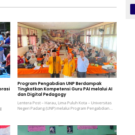
Pariwisata Dukung
Perkapalan
aian SDGs
Program Pengabdian UNP Berdampak
rasi
Tingkatkan Kompetensi Guru PAI melalui AI
dan Digital Pedagogy
Lentera Post – Harau, Lima Puluh Kota – Universitas
g
Negeri Padang (UNP) melalui Program Pengabdian…