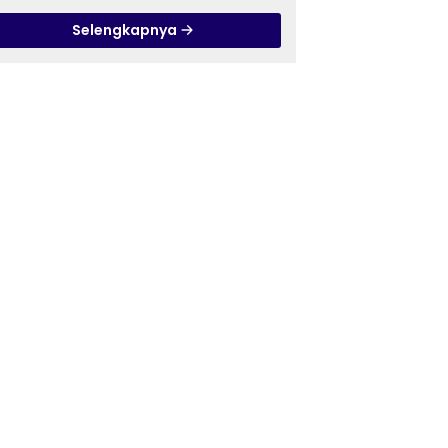
Pandanaran di RSJ
Selengkapnya
Grhasia