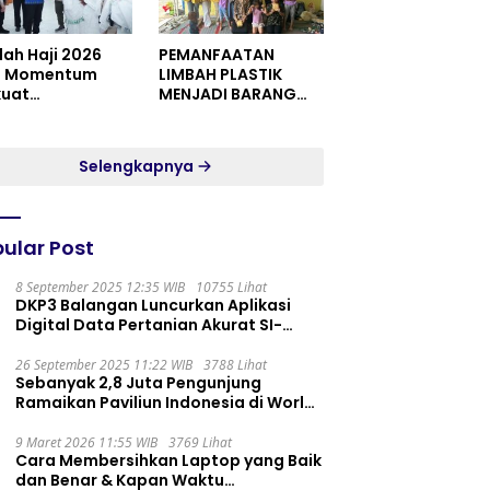
dah Haji 2026
PEMANFAATAN
i Momentum
LIMBAH PLASTIK
kuat
MENJADI BARANG
itualitas dan
YANG MEMILIKI NILAI
satuan
JUAL MASYARAKAT
WIDORO GADING
Selengkapnya
RESIDENCE
ular Post
8 September 2025 12:35 WIB
10755 Lihat
DKP3 Balangan Luncurkan Aplikasi
Digital Data Pertanian Akurat SI-
PELITA
26 September 2025 11:22 WIB
3788 Lihat
Sebanyak 2,8 Juta Pengunjung
Ramaikan Paviliun Indonesia di World
Expo 2025
9 Maret 2026 11:55 WIB
3769 Lihat
Cara Membersihkan Laptop yang Baik
dan Benar & Kapan Waktu