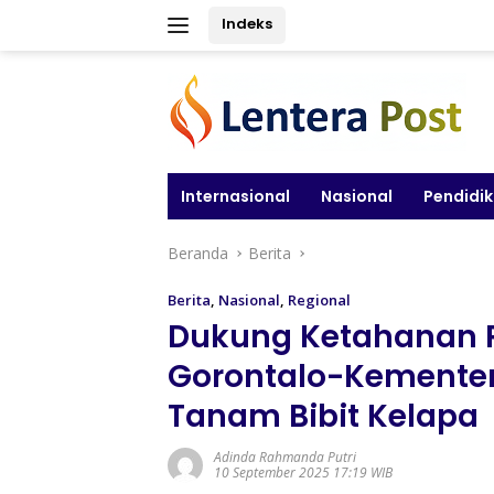
Langsung
Indeks
ke
konten
Internasional
Nasional
Pendidi
Beranda
Berita
Berita
,
Nasional
,
Regional
Dukung Ketahanan 
Gorontalo-Kementer
Tanam Bibit Kelapa
Adinda Rahmanda Putri
10 September 2025 17:19 WIB