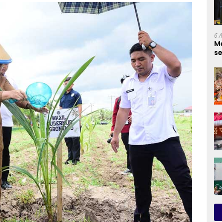
6 
Me
s
Ko
K