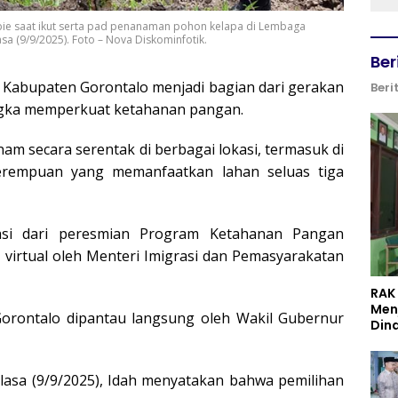
bie saat ikut serta pad penanaman pohon kelapa di Lembaga
a (9/9/2025). Foto – Nova Diskominfotik.
Ber
 Kabupaten Gorontalo menjadi bagian dari gerakan
Beri
ngka memperkuat ketahanan pangan.
nam secara serentak di berbagai lokasi, termasuk di
erempuan yang memanfaatkan lahan seluas tiga
asi dari peresmian Program Ketahanan Pangan
virtual oleh Menteri Imigrasi dan Pemasyarakatan
RAK
Men
orontalo dipantau langsung oleh Wakil Gubernur
Din
Selasa (9/9/2025), Idah menyatakan bahwa pemilihan