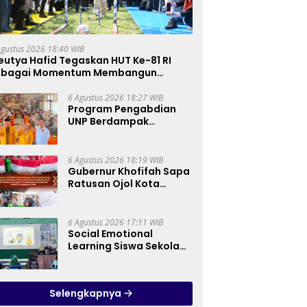
Agustus 2026 18:40 WIB
utya Hafid Tegaskan HUT Ke-81 RI
ebagai Momentum Membangun
laborasi yang Lebih Kuat di
emkomdigi
6 Agustus 2026 18:27 WIB
Program Pengabdian
UNP Berdampak
Tingkatkan Kompetensi
Guru PAI melalui AI dan
Digital Pedagogy
6 Agustus 2026 18:19 WIB
Gubernur Khofifah Sapa
Ratusan Ojol Kota
Malang , Bagikan
Bendera Merah Putih
dan Sembako Saat
6 Agustus 2026 17:11 WIB
Manfaatkan Program
Social Emotional
Pembebasan Denda
Learning Siswa Sekolah
dan Pokok Tunggakan
Dasar Melalui Kanal
PKB
YouTube Minivila
Selengkapnya