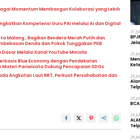
ebagai Momentum Membangun Kolaborasi yang Lebih
katkan Kompetensi Guru PAI melalui AI dan Digital
31 Ju
BPJ
ota Malang , Bagikan Bendera Merah Putih dan
Jela
mbebasan Denda dan Pokok Tunggakan PKB
 Dasar Melalui Kanal YouTube Minivila
29 Ju
Men
erbasis Blue Economy dengan Pendekatan
Ket
k Materi Pariwisata Dukung Pencapaian SDGs
Ceg
ada Angkatan Laut RRT, Perkuat Persahabatan dan
28 Ju
Ala
Tel
28 Ju
BCA
28 Ju
ALA
Tel
28 Ju