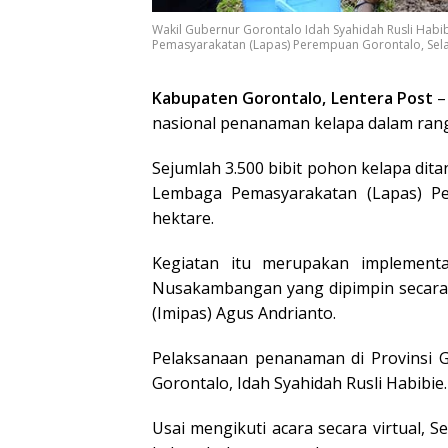
Wakil Gubernur Gorontalo Idah Syahidah Rusli Habi
Pemasyarakatan (Lapas) Perempuan Gorontalo, Selas
Kabupaten Gorontalo, Lentera Post
–
nasional penanaman kelapa dalam ra
Sejumlah 3.500 bibit pohon kelapa dita
Lembaga Pemasyarakatan (Lapas) P
hektare.
Kegiatan itu merupakan implement
Nusakambangan yang dipimpin secara 
(Imipas) Agus Andrianto.
Pelaksanaan penanaman di Provinsi G
Gorontalo, Idah Syahidah Rusli Habibie.
Usai mengikuti acara secara virtual, 