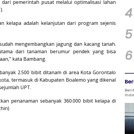
ari pemerintah pusat melalui optimalisasi lahan
4
).
kelapa adalah kelanjutan dari program sejenis
5
a sudah mengembangkan jagung dan kacang tanah.
6
erutama dari tanaman berumur pendek yang bisa
aan,” kata Bambang.
ebanyak 2.500 bibit ditanam di area Kota Gorontalo
r kota, termasuk di Kabupaten Boalemo yang dikenal
Ber
 sejumlah UPT.
Beri
Ind
atkan penanaman sebanyak 360.000 bibit kelapa di
hin)