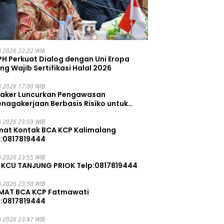
li 2026 22:22 WIB
PH Perkuat Dialog dengan Uni Eropa
ng Wajib Sertifikasi Halal 2026
li 2026 17:00 WIB
aker Luncurkan Pengawasan
enagakerjaan Berbasis Risiko untuk
ah Pelanggaran
li 2026 23:59 WIB
mat Kontak BCA KCP Kalimalang
p:0817819444
li 2026 23:55 WIB
 KCU TANJUNG PRIOK Telp:0817819444
li 2026 23:50 WIB
MAT BCA KCP Fatmawati
p:0817819444
li 2026 23:47 WIB