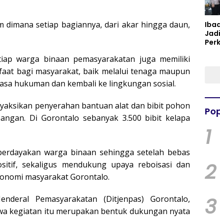
m dimana setiap bagiannya, dari akar hingga daun,
Iba
Jad
Per
Spir
etiap warga binaan pemasyarakatan juga memiliki
Per
aat bagi masyarakat, baik melalui tenaga maupun
asa hukuman dan kembali ke lingkungan sosial.
aksikan penyerahan bantuan alat dan bibit pohon
Pop
ngan. Di Gorontalo sebanyak 3.500 bibit kelapa
1
berdayakan warga binaan sehingga setelah bebas
2
sitif, sekaligus mendukung upaya reboisasi dan
onomi masyarakat Gorontalo.
3
enderal Pemasyarakatan (Ditjenpas) Gorontalo,
 kegiatan itu merupakan bentuk dukungan nyata