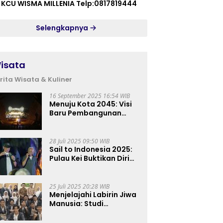
 KCU WISMA MILLENIA Telp:0817819444
Selengkapnya
isata
rita Wisata & Kuliner
16 September 2025 16:54 WIB
Menuju Kota 2045: Visi
Baru Pembangunan
Perkotaan Indonesia
28 Juli 2025 09:50 WIB
Sail to Indonesia 2025:
Pulau Kei Buktikan Diri
sebagai Destinasi Kelas
Dunia
25 Juli 2025 20:28 WIB
Menjelajahi Labirin Jiwa
Manusia: Studi
Lapangan Mahasiswa
Ilmu Tasawuf ISQI Sunan