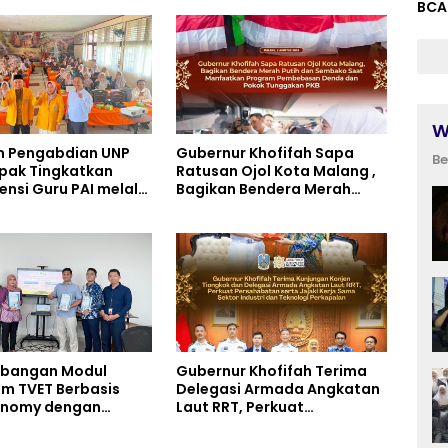
BCA
W
m Pengabdian UNP
Gubernur Khofifah Sapa
Be
pak Tingkatkan
Ratusan Ojol Kota Malang ,
nsi Guru PAI melalui
Bagikan Bendera Merah
Digital Pedagogy
Putih dan Sembako Saat
Manfaatkan Program
Pembebasan Denda dan
Pokok Tunggakan PKB
bangan Modul
Gubernur Khofifah Terima
um TVET Berbasis
Delegasi Armada Angkatan
onomy dengan
Laut RRT, Perkuat
tan Kesehatan dan
Persahabatan dan Transfer
atan Kerja untuk
Teknologi Industri