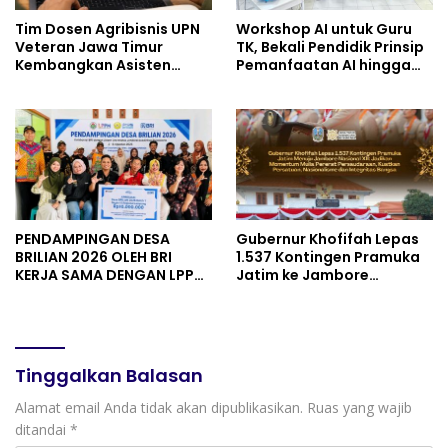
Tim Dosen Agribisnis UPN
Workshop AI untuk Guru
Veteran Jawa Timur
TK, Bekali Pendidik Prinsip
Kembangkan Asisten
Pemanfaatan AI hingga
Keuangan Berbasis AI
Praktik Membuat Media
untuk Kelompok Tani dan
Ajar
UMKM
PENDAMPINGAN DESA
Gubernur Khofifah Lepas
BRILIAN 2026 OLEH BRI
1.537 Kontingen Pramuka
KERJA SAMA DENGAN LPPM
Jatim ke Jambore
UNIVERSITAS JENDERAL
Nasional XII: Pesankan
SOEDIRMAN PURWOKERTO
Pererat Persaudaraan,
Perkuat Persatuan dan
Semangat Nasionalisme
Tinggalkan Balasan
Alamat email Anda tidak akan dipublikasikan.
Ruas yang wajib
ditandai
*