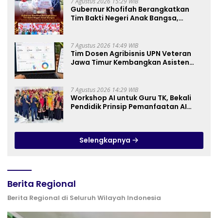
7 Agustus 2026 15:29 WIB
Gubernur Khofifah Berangkatkan
Tim Bakti Negeri Anak Bangsa,
Berbagi Kebahagiaan untuk
Keluarga Pahlawan dan Perintis
Kemerdekaan
7 Agustus 2026 14:49 WIB
Tim Dosen Agribisnis UPN Veteran
Jawa Timur Kembangkan Asisten
Keuangan Berbasis AI untuk
Kelompok Tani dan UMKM
7 Agustus 2026 14:29 WIB
Workshop AI untuk Guru TK, Bekali
Pendidik Prinsip Pemanfaatan AI
hingga Praktik Membuat Media Ajar
Selengkapnya
Berita Regional
Berita Regional di Seluruh Wilayah Indonesia