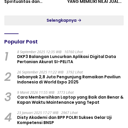
Spiritualitas dan
YANG MEMILIKI NILAI JUAL
Persatuan
MASYARAKAT WIDORO
GADING RESIDENCE
Selengkapnya
Popular Post
1
8 September 2025 12:35 WIB
10760 Lihat
DKP3 Balangan Luncurkan Aplikasi Digital Data
Pertanian Akurat SI-PELITA
2
26 September 2025 11:22 WIB
3792 Lihat
Sebanyak 2,8 Juta Pengunjung Ramaikan Paviliun
Indonesia di World Expo 2025
3
9 Maret 2026 11:55 WIB
3773 Lihat
Cara Membersihkan Laptop yang Baik dan Benar &
Kapan Waktu Maintenance yang Tepat
4
23 Januari 2025 17:27 WIB
2967 Lihat
Disty Akademi dan BPP POLRI Sukses Gelar Uji
Kompetensi BNSP