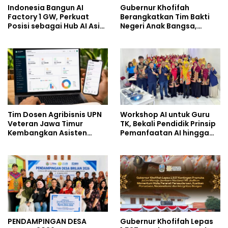
Indonesia Bangun AI
Gubernur Khofifah
Factory 1 GW, Perkuat
Berangkatkan Tim Bakti
Posisi sebagai Hub AI Asia
Negeri Anak Bangsa,
Tenggara
Berbagi Kebahagiaan
untuk Keluarga Pahlawan
dan Perintis Kemerdekaan
Tim Dosen Agribisnis UPN
Workshop AI untuk Guru
Veteran Jawa Timur
TK, Bekali Pendidik Prinsip
Kembangkan Asisten
Pemanfaatan AI hingga
Keuangan Berbasis AI
Praktik Membuat Media
untuk Kelompok Tani dan
Ajar
UMKM
PENDAMPINGAN DESA
Gubernur Khofifah Lepas