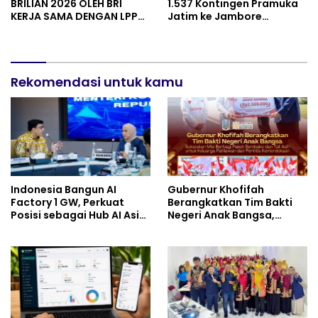
BRILIAN 2026 OLEH BRI
1.537 Kontingen Pramuka
KERJA SAMA DENGAN LPPM
Jatim ke Jambore
UNIVERSITAS JENDERAL
Nasional XII: Pesankan
SOEDIRMAN PURWOKERTO
Pererat Persaudaraan,
Perkuat Persatuan dan
Semangat Nasionalisme
Rekomendasi untuk kamu
Indonesia Bangun AI
Gubernur Khofifah
Factory 1 GW, Perkuat
Berangkatkan Tim Bakti
Posisi sebagai Hub AI Asia
Negeri Anak Bangsa,
Tenggara
Berbagi Kebahagiaan
untuk Keluarga Pahlawan
dan Perintis Kemerdekaan