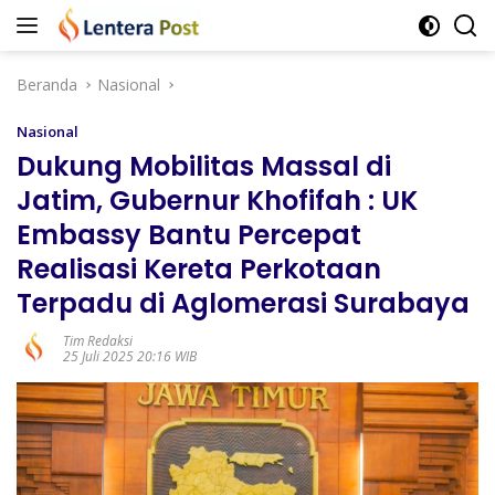
Langsung
ke
konten
Beranda
Nasional
Nasional
Dukung Mobilitas Massal di
Jatim, Gubernur Khofifah : UK
Embassy Bantu Percepat
Realisasi Kereta Perkotaan
Terpadu di Aglomerasi Surabaya
Tim Redaksi
25 Juli 2025 20:16 WIB