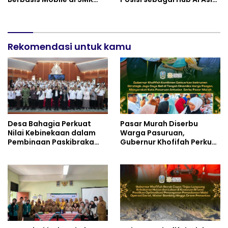
Negeri 10 Kota Bekasi,
Tenggara
Mendukung Digitalisasi
dan Inovasi Pembelajaran
Rekomendasi untuk kamu
Desa Bahagia Perkuat
Pasar Murah Diserbu
Nilai Kebinekaan dalam
Warga Pasuruan,
Pembinaan Paskibraka
Gubernur Khofifah Perkuat
HUT ke-81 RI
Instrumen Pengendalian
Harga dan Jaga Daya Beli