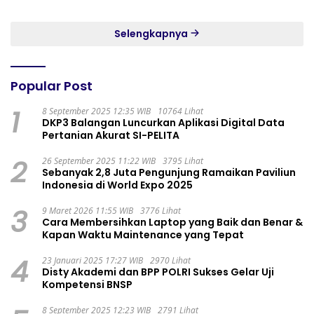
GADING RESIDENCE
Selengkapnya
Popular Post
1
8 September 2025 12:35 WIB
10764 Lihat
DKP3 Balangan Luncurkan Aplikasi Digital Data
Pertanian Akurat SI-PELITA
2
26 September 2025 11:22 WIB
3795 Lihat
Sebanyak 2,8 Juta Pengunjung Ramaikan Paviliun
Indonesia di World Expo 2025
3
9 Maret 2026 11:55 WIB
3776 Lihat
Cara Membersihkan Laptop yang Baik dan Benar &
Kapan Waktu Maintenance yang Tepat
4
23 Januari 2025 17:27 WIB
2970 Lihat
Disty Akademi dan BPP POLRI Sukses Gelar Uji
Kompetensi BNSP
8 September 2025 12:23 WIB
2791 Lihat