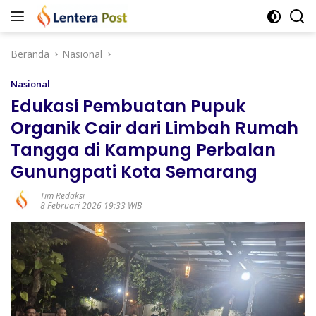
Langsung
ke
konten
Beranda
Nasional
Nasional
Edukasi Pembuatan Pupuk
Organik Cair dari Limbah Rumah
Tangga di Kampung Perbalan
Gunungpati Kota Semarang
Tim Redaksi
8 Februari 2026 19:33 WIB