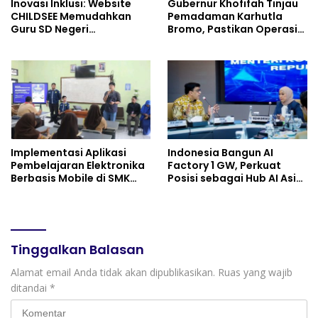
Inovasi Inklusi: Website
Gubernur Khofifah Tinjau
CHILDSEE Memudahkan
Pemadaman Karhutla
Guru SD Negeri
Bromo, Pastikan Operasi
Bantargebang III dalam
Darat, Water Bombing
Identifikasi Anak
dan Drone Dioptimalkan
Berkebutuhan Khusus
Implementasi Aplikasi
Indonesia Bangun AI
Pembelajaran Elektronika
Factory 1 GW, Perkuat
Berbasis Mobile di SMK
Posisi sebagai Hub AI Asia
Negeri 10 Kota Bekasi,
Tenggara
Mendukung Digitalisasi
dan Inovasi Pembelajaran
Tinggalkan Balasan
Alamat email Anda tidak akan dipublikasikan.
Ruas yang wajib
ditandai
*