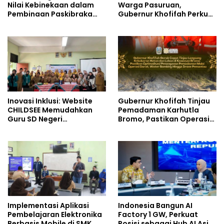
Nilai Kebinekaan dalam
Warga Pasuruan,
Pembinaan Paskibraka
Gubernur Khofifah Perkuat
HUT ke-81 RI
Instrumen Pengendalian
Harga dan Jaga Daya Beli
Inovasi Inklusi: Website
Gubernur Khofifah Tinjau
CHILDSEE Memudahkan
Pemadaman Karhutla
Guru SD Negeri
Bromo, Pastikan Operasi
Bantargebang III dalam
Darat, Water Bombing
Identifikasi Anak
dan Drone Dioptimalkan
Berkebutuhan Khusus
Implementasi Aplikasi
Indonesia Bangun AI
Pembelajaran Elektronika
Factory 1 GW, Perkuat
Berbasis Mobile di SMK
Posisi sebagai Hub AI Asia