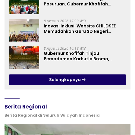
Pasuruan, Gubernur Khofifah
Perkuat Instrumen Pengendalian
Harga dan Jaga Daya Beli
8 Agustus 2026 17:39 WIB
Inovasi Inklusi: Website CHILDSEE
Memudahkan Guru SD Negeri
Bantargebang III dalam Identifikasi
Anak Berkebutuhan Khusus
8 Agustus 2026 10:18 WIB
Gubernur Khofifah Tinjau
Pemadaman Karhutla Bromo,
Pastikan Operasi Darat, Water
Bombing dan Drone Dioptimalkan
Selengkapnya
Berita Regional
Berita Regional di Seluruh Wilayah Indonesia