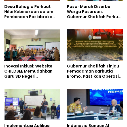
Desa Bahagia Perkuat
Pasar Murah Diserbu
Nilai Kebinekaan dalam
Warga Pasuruan,
Pembinaan Paskibraka
Gubernur Khofifah Perkuat
HUT ke-81 RI
Instrumen Pengendalian
Harga dan Jaga Daya Beli
Inovasi Inklusi: Website
Gubernur Khofifah Tinjau
CHILDSEE Memudahkan
Pemadaman Karhutla
Guru SD Negeri
Bromo, Pastikan Operasi
Bantargebang III dalam
Darat, Water Bombing
Identifikasi Anak
dan Drone Dioptimalkan
Berkebutuhan Khusus
Implementasi Aplikasi
Indonesia Bangun AI