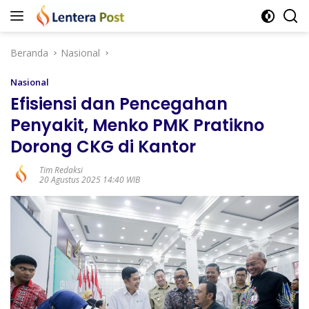
Langsung
ke
konten
Beranda
Nasional
Nasional
Efisiensi dan Pencegahan
Penyakit, Menko PMK Pratikno
Dorong CKG di Kantor
Tim Redaksi
20 Agustus 2025 14:40 WIB