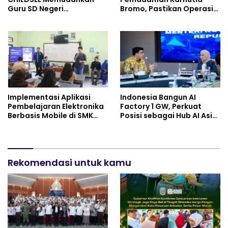
Guru SD Negeri
Bromo, Pastikan Operasi
Bantargebang III dalam
Darat, Water Bombing
Identifikasi Anak
dan Drone Dioptimalkan
Berkebutuhan Khusus
Implementasi Aplikasi
Indonesia Bangun AI
Pembelajaran Elektronika
Factory 1 GW, Perkuat
Berbasis Mobile di SMK
Posisi sebagai Hub AI Asia
Negeri 10 Kota Bekasi,
Tenggara
Mendukung Digitalisasi
dan Inovasi Pembelajaran
Rekomendasi untuk kamu