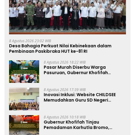
8 Agustus 2026 23:02 WIB
Desa Bahagia Perkuat Nilai Kebinekaan dalam
Pembinaan Paskibraka HUT ke-81 RI
8 Agustus 2026 18:22 WIB
Pasar Murah Diserbu Warga
Pasuruan, Gubernur Khofifah
Perkuat Instrumen Pengendalian
Harga dan Jaga Daya Beli
8 Agustus 2026 17:39 WIB
Inovasi Inklusi: Website CHILDSEE
Memudahkan Guru SD Negeri
Bantargebang III dalam Identifikasi
Anak Berkebutuhan Khusus
8 Agustus 2026 10:18 WIB
Gubernur Khofifah Tinjau
Pemadaman Karhutla Bromo,
Pastikan Operasi Darat, Water