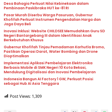
Desa Bahagia Perkuat Nilai Kebinekaan dalam
Pembinaan Paskibraka HUT ke-81 RI
Pasar Murah Diserbu Warga Pasuruan, Gubernur
Khofifah Perkuat Instrumen Pengendalian Harga dan
Jaga Daya Beli
Inovasi Inklusi: Website CHILDSEE Memudahkan Guru SD
Negeri Bantargebang III dalam Identifikasi Anak
Berkebutuhan Khusus
Gubernur Khofifah Tinjau Pemadaman Karhutla Bromo,
Pastikan Operasi Darat, Water Bombing dan Drone
Dioptimalkan
Implementasi Aplikasi Pembelajaran Elektronika
Berbasis Mobile di SMK Negeri 10 Kota Bekasi,
Mendukung Digitalisasi dan Inovasi Pembelajaran
Indonesia Bangun AI Factory 1 GW, Perkuat Posisi
sebagai Hub AI Asia Tenggara
Post Views:
1,309