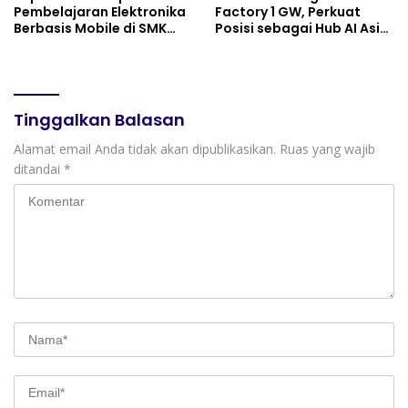
Pembelajaran Elektronika
Factory 1 GW, Perkuat
Berbasis Mobile di SMK
Posisi sebagai Hub AI Asia
Negeri 10 Kota Bekasi,
Tenggara
Mendukung Digitalisasi
dan Inovasi Pembelajaran
Tinggalkan Balasan
Alamat email Anda tidak akan dipublikasikan.
Ruas yang wajib
ditandai
*