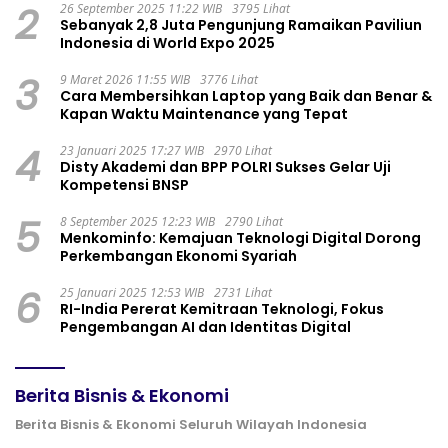
2
26 September 2025 11:22 WIB
3795 Lihat
Sebanyak 2,8 Juta Pengunjung Ramaikan Paviliun
Indonesia di World Expo 2025
3
9 Maret 2026 11:55 WIB
3776 Lihat
Cara Membersihkan Laptop yang Baik dan Benar &
Kapan Waktu Maintenance yang Tepat
4
23 Januari 2025 17:27 WIB
2970 Lihat
Disty Akademi dan BPP POLRI Sukses Gelar Uji
Kompetensi BNSP
5
8 September 2025 12:23 WIB
2790 Lihat
Menkominfo: Kemajuan Teknologi Digital Dorong
Perkembangan Ekonomi Syariah
6
25 Januari 2025 12:53 WIB
2731 Lihat
RI-India Pererat Kemitraan Teknologi, Fokus
Pengembangan AI dan Identitas Digital
Berita Bisnis & Ekonomi
Berita Bisnis & Ekonomi Seluruh Wilayah Indonesia