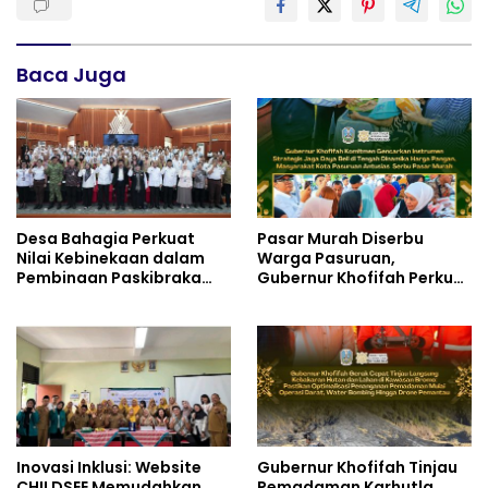
Baca Juga
Desa Bahagia Perkuat
Pasar Murah Diserbu
Nilai Kebinekaan dalam
Warga Pasuruan,
Pembinaan Paskibraka
Gubernur Khofifah Perkuat
HUT ke-81 RI
Instrumen Pengendalian
Harga dan Jaga Daya Beli
Inovasi Inklusi: Website
Gubernur Khofifah Tinjau
CHILDSEE Memudahkan
Pemadaman Karhutla