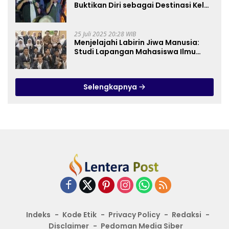
Buktikan Diri sebagai Destinasi Kelas
Dunia
25 Juli 2025 20:28 WIB
Menjelajahi Labirin Jiwa Manusia:
Studi Lapangan Mahasiswa Ilmu
Tasawuf ISQI Sunan Pandanaran di
RSJ Grhasia
Selengkapnya
Indeks
Kode Etik
Privacy Policy
Redaksi
Disclaimer
Pedoman Media Siber