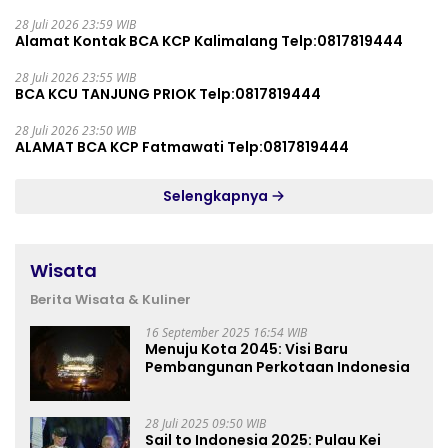
28 Juli 2026 23:59 WIB
Alamat Kontak BCA KCP Kalimalang Telp:0817819444
28 Juli 2026 23:55 WIB
BCA KCU TANJUNG PRIOK Telp:0817819444
28 Juli 2026 23:50 WIB
ALAMAT BCA KCP Fatmawati Telp:0817819444
Selengkapnya
Wisata
Berita Wisata & Kuliner
16 September 2025 16:54 WIB
Menuju Kota 2045: Visi Baru
Pembangunan Perkotaan Indonesia
28 Juli 2025 09:50 WIB
Sail to Indonesia 2025: Pulau Kei