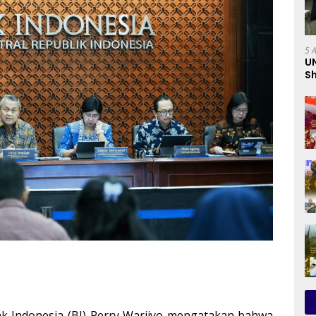
5 
U
Sh
Pr
C
 Indonesia (BI) Perry Warjiyo mengatakan bahwa