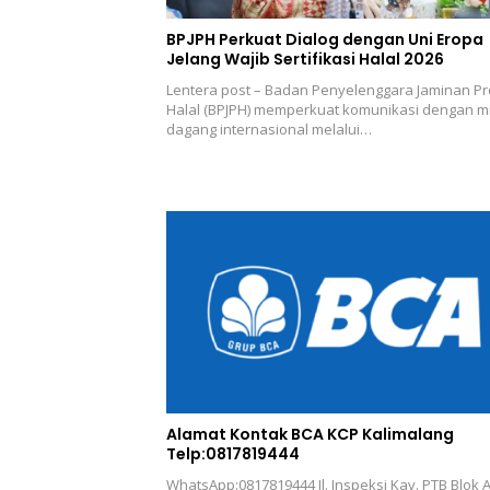
BPJPH Perkuat Dialog dengan Uni Eropa
Jelang Wajib Sertifikasi Halal 2026
Lentera post – Badan Penyelenggara Jaminan P
Halal (BPJPH) memperkuat komunikasi dengan mi
dagang internasional melalui…
Alamat Kontak BCA KCP Kalimalang
Telp:0817819444
WhatsApp:0817819444 Jl. Inspeksi Kav. PTB Blok A