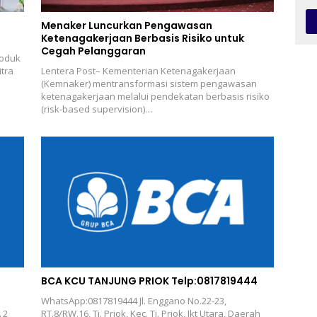
Menaker Luncurkan Pengawasan
Ketenagakerjaan Berbasis Risiko untuk
Cegah Pelanggaran
roduk
tra
Lentera Post– Kementerian Ketenagakerjaan
(Kemnaker) mentransformasi sistem pengawasan
ketenagakerjaan melalui pendekatan berbasis risiko
(risk-based supervision)…
BCA KCU TANJUNG PRIOK Telp:0817819444
WhatsApp:0817819444 Jl. Enggano No.22-23,
 2
RT.8/RW.16, Tj. Priok, Kec. Tj. Priok, Jkt Utara, Daerah