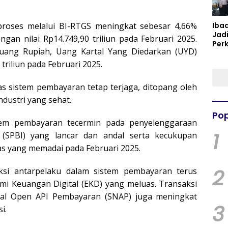
iproses melalui BI-RTGS meningkat sebesar 4,66%
Iba
Jad
ngan nilai Rp14.749,90 triliun pada Februari 2025.
Per
n uang Rupiah, Uang Kartal Yang Diedarkan (UYD)
Spir
Per
triliun pada Februari 2025.
as sistem pembayaran tetap terjaga, ditopang oleh
ndustri yang sehat.
Pop
 sistem pembayaran tecermin pada penyelenggaraan
1
(SPBI) yang lancar dan andal serta kecukupan
as yang memadai pada Februari 2025.
2
oneksi antarpelaku dalam sistem pembayaran terus
mi Keuangan Digital (EKD) yang meluas. Transaksi
nal Open API Pembayaran (SNAP) juga meningkat
3
i.