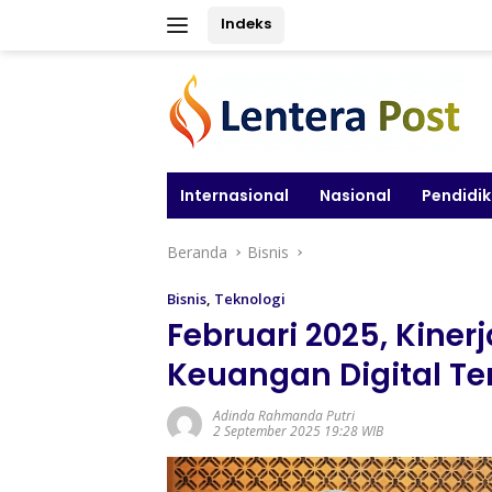
Langsung
Indeks
ke
konten
Internasional
Nasional
Pendidi
Beranda
Bisnis
Bisnis
,
Teknologi
Februari 2025, Kine
Keuangan Digital T
Adinda Rahmanda Putri
2 September 2025 19:28 WIB