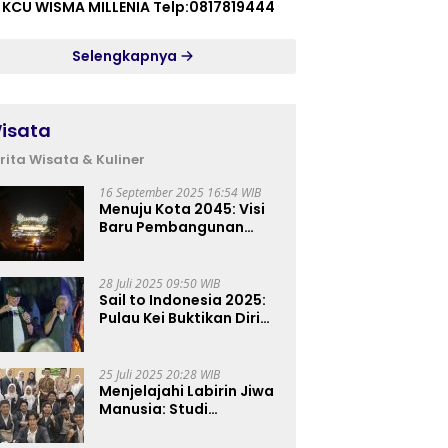
 KCU WISMA MILLENIA Telp:0817819444
Selengkapnya
isata
rita Wisata & Kuliner
16 September 2025 16:54 WIB
Menuju Kota 2045: Visi
Baru Pembangunan
Perkotaan Indonesia
28 Juli 2025 09:50 WIB
Sail to Indonesia 2025:
Pulau Kei Buktikan Diri
sebagai Destinasi Kelas
Dunia
25 Juli 2025 20:28 WIB
Menjelajahi Labirin Jiwa
Manusia: Studi
Lapangan Mahasiswa
Ilmu Tasawuf ISQI Sunan