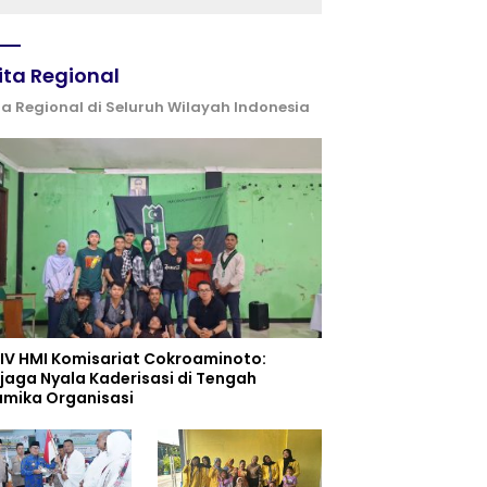
(IGIC) 2026: Dukung
Penguatan Peran Masjid
sebagai Pusat
Peradaban, Diplomasi
ita Regional
Keagamaan dan
Perdamaian Global
ta Regional di Seluruh Wilayah Indonesia
 IV HMI Komisariat Cokroaminoto:
jaga Nyala Kaderisasi di Tengah
amika Organisasi