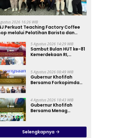
Agustus 2026 16:26 WIB
NJ Perkuat Teaching Factory Coffee
op melalui Pelatihan Barista dan
oduksi Cookies di SLBN 2 Central Kota
imahi
5 Agustus 2026 14:29 WIB
Sambut Bulan HUT ke-81
Kemerdekaan RI,
Gubernur Khofifah
Semarakkan Pasar
Murah di Gresik dengan
5 Agustus 2026 08:49 WIB
Berbagi Ribuan Bendera
Gubernur Khofifah
Merah Putih Bagi
Bersama Forkopimda
Masyarakat
dan Tokoh Lintas
Agama Perkuat
Komitmen Jaga
4 Agustus 2026 18:43 WIB
Kedamaian Jawa Timur
Gubernur Khofifah
serta Semangat
Bersama Menag
Kebangsaan
Nasaruddin Umar Hadiri
Tabligh Akbar _Bridging
to International Grand
Selengkapnya
Imams Conference_