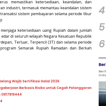
erus memastikan ketersediaan, keandalan, dan
4
an industri, termasuk memantau keandalan sistem
transaksi sistem pembayaran selama periode libur
y.
5
 menjaga ketersediaan uang Rupiah dalam jumlah
 edar di seluruh wilayah Negara Kesatuan Republik
6
depan, Terluar, Terpencil (3T) dan selama periode
lui program Semarak Rupiah Ramadan dan Berkah
Ber
Beri
Ind
elang Wajib Sertifikasi Halal 2026
akerjaan Berbasis Risiko untuk Cegah Pelanggaran
p:0817819444
44