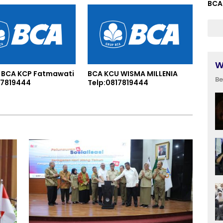
garan
BCA
W
 BCA KCP Fatmawati
BCA KCU WISMA MILLENIA
Be
17819444
Telp:0817819444