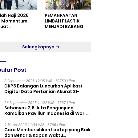
dah Haji 2026
PEMANFAATAN
i Momentum
LIMBAH PLASTIK
kuat
MENJADI BARANG
itualitas dan
YANG MEMILIKI NILAI
satuan
JUAL MASYARAKAT
WIDORO GADING
Selengkapnya
RESIDENCE
ular Post
8 September 2025 12:35 WIB
10753 Lihat
DKP3 Balangan Luncurkan Aplikasi
Digital Data Pertanian Akurat SI-
PELITA
26 September 2025 11:22 WIB
3787 Lihat
Sebanyak 2,8 Juta Pengunjung
Ramaikan Paviliun Indonesia di World
Expo 2025
9 Maret 2026 11:55 WIB
3766 Lihat
Cara Membersihkan Laptop yang Baik
dan Benar & Kapan Waktu