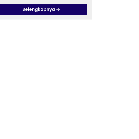
Pandanaran di RSJ
Selengkapnya
Grhasia