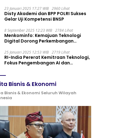
Maintenance yang Tepat
23 Januari 2025 17:27 WIB
2960 Lihat
Disty Akademi dan BPP POLRI Sukses
Gelar Uji Kompetensi BNSP
8 September 2025 12:23 WIB
2784 Lihat
Menkominfo: Kemajuan Teknologi
Digital Dorong Perkembangan
Ekonomi Syariah
25 Januari 2025 12:53 WIB
2719 Lihat
RI-India Pererat Kemitraan Teknologi,
Fokus Pengembangan AI dan
Identitas Digital
ita Bisnis & Ekonomi
ta Bisnis & Ekonomi Seluruh Wilayah
onesia