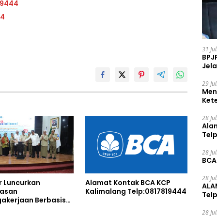
19444
44
31 Ju
BPJ
Jela
29 Ju
Men
Ket
Ceg
28 Ju
Ala
Tel
28 Ju
BCA
28 Ju
 Luncurkan
Alamat Kontak BCA KCP
ALA
asan
Kalimalang Telp:0817819444
Tel
akerjaan Berbasis
untuk Cegah
28 Ju