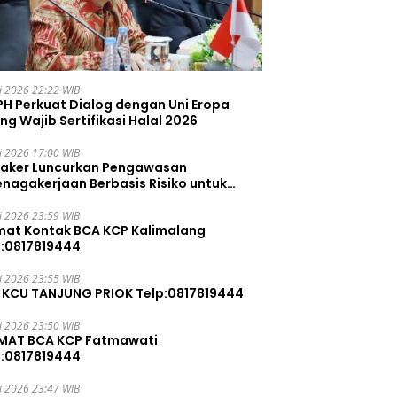
li 2026 22:22 WIB
PH Perkuat Dialog dengan Uni Eropa
ng Wajib Sertifikasi Halal 2026
li 2026 17:00 WIB
aker Luncurkan Pengawasan
enagakerjaan Berbasis Risiko untuk
ah Pelanggaran
li 2026 23:59 WIB
mat Kontak BCA KCP Kalimalang
p:0817819444
li 2026 23:55 WIB
 KCU TANJUNG PRIOK Telp:0817819444
li 2026 23:50 WIB
MAT BCA KCP Fatmawati
p:0817819444
li 2026 23:47 WIB