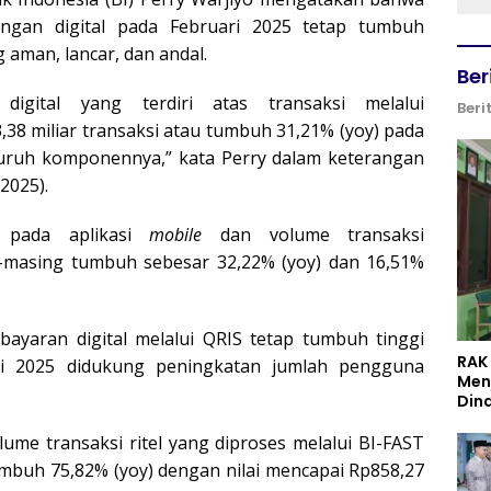
angan digital pada Februari 2025 tetap tumbuh
aman, lancar, dan andal.
Ber
 digital yang terdiri atas transaksi melalui
Beri
,38 miliar transaksi atau tumbuh 31,21% (yoy) pada
luruh komponennya,” kata Perry dalam keterangan
2025).
i pada aplikasi
mobile
dan volume transaksi
masing tumbuh sebesar 32,22% (yoy) dan 16,51%
bayaran digital melalui QRIS tetap tumbuh tinggi
RAK
ri 2025 didukung peningkatan jumlah pengguna
Men
Din
volume transaksi ritel yang diproses melalui BI-FAST
umbuh 75,82% (yoy) dengan nilai mencapai Rp858,27