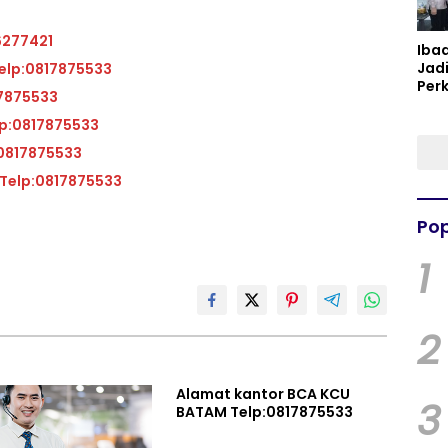
6277421
Iba
Jad
at kantor BCA KCP Kas Balai Kota Telp:0817875533
Per
BATAM Telp:0817875533
Spir
Per
ntor BCA KCP Muka Kuning Telp:0817875533
A KCP Kas Kijang Telp:0817875533
Alamat kantor BCA KCP Batam Center 2 Telp:0817875533
Pop
1
2
Alamat kantor BCA KCU
3
BATAM Telp:0817875533