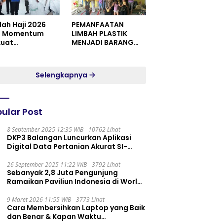
dah Haji 2026
PEMANFAATAN
i Momentum
LIMBAH PLASTIK
kuat
MENJADI BARANG
itualitas dan
YANG MEMILIKI NILAI
satuan
JUAL MASYARAKAT
WIDORO GADING
Selengkapnya
RESIDENCE
ular Post
8 September 2025 12:35 WIB
10762 Lihat
DKP3 Balangan Luncurkan Aplikasi
Digital Data Pertanian Akurat SI-
PELITA
26 September 2025 11:22 WIB
3792 Lihat
Sebanyak 2,8 Juta Pengunjung
Ramaikan Paviliun Indonesia di World
Expo 2025
9 Maret 2026 11:55 WIB
3773 Lihat
Cara Membersihkan Laptop yang Baik
dan Benar & Kapan Waktu