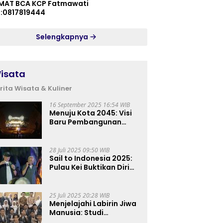
MAT BCA KCP Fatmawati
p:0817819444
Selengkapnya
isata
rita Wisata & Kuliner
16 September 2025 16:54 WIB
Menuju Kota 2045: Visi
Baru Pembangunan
Perkotaan Indonesia
28 Juli 2025 09:50 WIB
Sail to Indonesia 2025:
Pulau Kei Buktikan Diri
sebagai Destinasi Kelas
Dunia
25 Juli 2025 20:28 WIB
Menjelajahi Labirin Jiwa
Manusia: Studi
Lapangan Mahasiswa