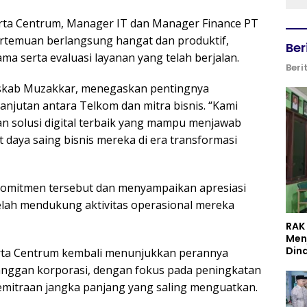
karta Centrum, Manager IT dan Manager Finance PT
Pertemuan berlangsung hangat dan produktif,
Ber
 serta evaluasi layanan yang telah berjalan.
Beri
uskab Muzakkar, menegaskan pentingnya
anjutan antara Telkom dan mitra bisnis. “Kami
 solusi digital terbaik yang mampu menjawab
aya saing bisnis mereka di era transformasi
omitmen tersebut dan menyampaikan apresiasi
elah mendukung aktivitas operasional mereka
RAK
Men
Din
karta Centrum kembali menunjukkan perannya
elanggan korporasi, dengan fokus pada peningkatan
kemitraan jangka panjang yang saling menguatkan.