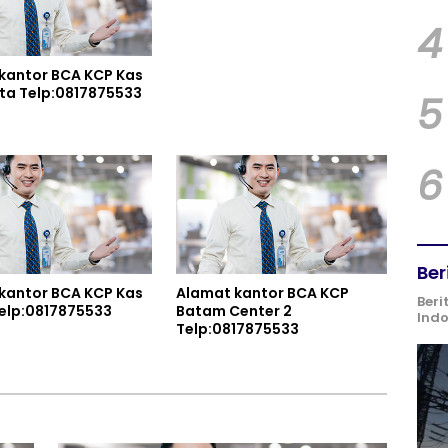
4
kantor BCA KCP Kas
Balai Kota Telp:0817875533
5
6
Ber
kantor BCA KCP Kas
Alamat kantor BCA KCP
Beri
jang Telp:0817875533
Batam Center 2
Ind
Telp:0817875533