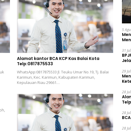
5 Agu
Men
Men
31 Ju
BPJ
Alamat kantor BCA KCP Kas Balai Kota
Jela
Telp:0817875533
29 Ju
buk
WhatsApp:0817875533 Jl. Teuku Umar No.19, Tj. Balai
Men
Karimun, Kec. Karimun, Kabupaten Karimun,
Ket
Kepulauan Riau 29661…
Ceg
28 Ju
Ala
Tel
oh,
28 Ju
BCA
28 Ju