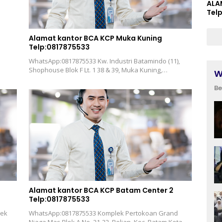
ALA
Tel
Alamat kantor BCA KCP Muka Kuning
Telp:0817875533
WhatsApp:0817875533 Kw. Industri Batamindo (11),
Shophouse Blok F Lt. 1 38 & 39, Muka Kuning,…
W
Be
Alamat kantor BCA KCP Batam Center 2
Telp:0817875533
rek
WhatsApp:0817875533 Komplek Pertokoan Grand