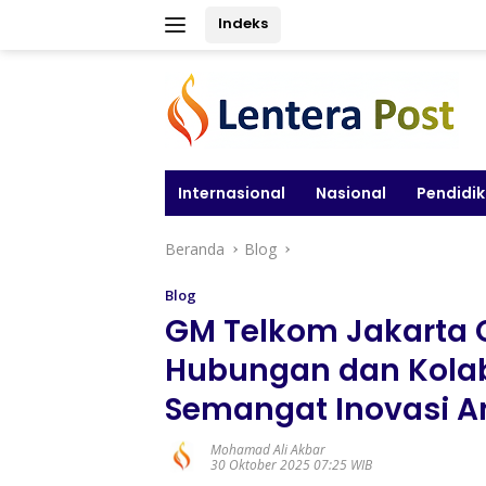
Langsung
Indeks
ke
konten
Internasional
Nasional
Pendidi
Beranda
Blog
Blog
GM Telkom Jakarta 
Hubungan dan Kolab
Semangat Inovasi 
Mohamad Ali Akbar
30 Oktober 2025 07:25 WIB