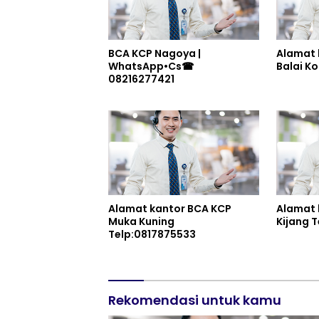
BCA KCP Nagoya |
Alamat 
WhatsApp•Cs☎
08216277421
Alamat kantor BCA KCP
Alamat 
Muka Kuning
Ki
Telp:0817875533
Rekomendasi untuk kamu