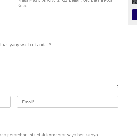
Niaga Mas Blok A No. 21-22, Belian, Kec. Batam Kota,
Kota…
Ruas yang wajib ditandai
*
ada peramban ini untuk komentar saya berikutnya.