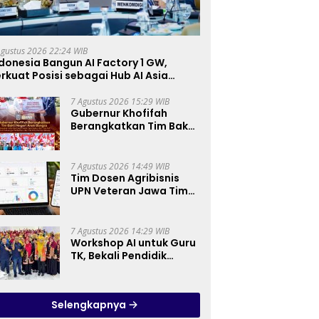
Agustus 2026 22:24 WIB
donesia Bangun AI Factory 1 GW,
rkuat Posisi sebagai Hub AI Asia
enggara
7 Agustus 2026 15:29 WIB
Gubernur Khofifah
Berangkatkan Tim Bakti
Negeri Anak Bangsa,
Berbagi Kebahagiaan
untuk Keluarga
7 Agustus 2026 14:49 WIB
Pahlawan dan Perintis
Tim Dosen Agribisnis
Kemerdekaan
UPN Veteran Jawa Timur
Kembangkan Asisten
Keuangan Berbasis AI
untuk Kelompok Tani
7 Agustus 2026 14:29 WIB
dan UMKM
Workshop AI untuk Guru
TK, Bekali Pendidik
Prinsip Pemanfaatan AI
hingga Praktik
Membuat Media Ajar
Selengkapnya