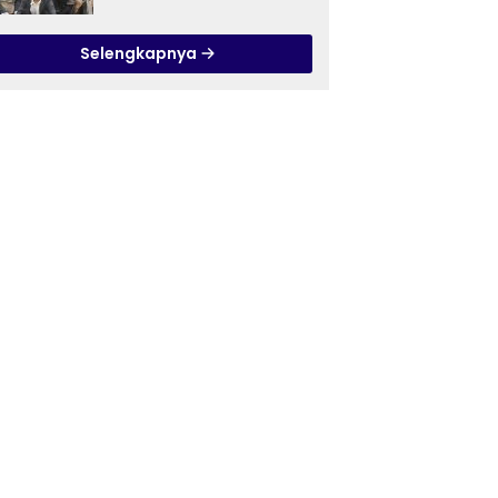
Ilmu Tasawuf ISQI Sunan
Pandanaran di RSJ
Selengkapnya
Grhasia