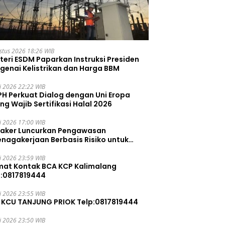
stus 2026 18:26 WIB
teri ESDM Paparkan Instruksi Presiden
genai Kelistrikan dan Harga BBM
li 2026 22:22 WIB
PH Perkuat Dialog dengan Uni Eropa
ng Wajib Sertifikasi Halal 2026
li 2026 17:00 WIB
aker Luncurkan Pengawasan
enagakerjaan Berbasis Risiko untuk
ah Pelanggaran
li 2026 23:59 WIB
mat Kontak BCA KCP Kalimalang
p:0817819444
li 2026 23:55 WIB
 KCU TANJUNG PRIOK Telp:0817819444
li 2026 23:50 WIB