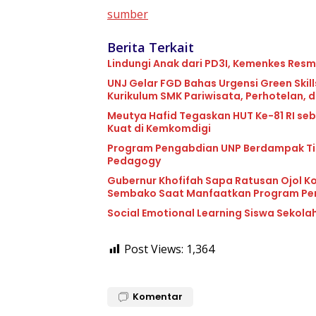
sumber
Berita Terkait
Lindungi Anak dari PD3I, Kemenkes Resmi
UNJ Gelar FGD Bahas Urgensi Green Ski
Kurikulum SMK Pariwisata, Perhotelan, 
Meutya Hafid Tegaskan HUT Ke-81 RI s
Kuat di Kemkomdigi
Program Pengabdian UNP Berdampak Ting
Pedagogy
Gubernur Khofifah Sapa Ratusan Ojol K
Sembako Saat Manfaatkan Program Pe
Social Emotional Learning Siswa Sekolah
Post Views:
1,364
Komentar