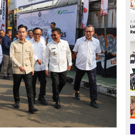
6 
Li
Re
Se