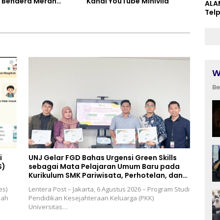
 Bendera Merah
Kanal YouTube Minivila
ALA
an Sembako Saat
Tel
tkan Program
asan Denda dan
unggakan PKB
W
Be
i
UNJ Gelar FGD Bahas Urgensi Green Skills
S)
sebagai Mata Pelajaran Umum Baru pada
Kurikulum SMK Pariwisata, Perhotelan, dan
UPW
es)
Lentera Post – Jakarta, 6 Agustus 2026 – Program Studi
lah
Pendidikan Kesejahteraan Keluarga (PKK)
Universitas…