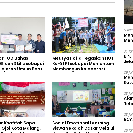
5 Agu
Men
Men
31 Ju
BPJ
ar FGD Bahas
Meutya Hafid Tegaskan HUT
Jela
Green Skills sebagai
Ke-81 RI sebagai Momentum
lajaran Umum Baru
Membangun Kolaborasi
29 Ju
rikulum SMK
yang Lebih Kuat di
Men
ata, Perhotelan, dan
Kemkomdigi
Ket
Ceg
28 Ju
Ala
Tel
28 Ju
BCA
r Khofifah Sapa
Social Emotional Learning
 Ojol Kota Malang ,
Siswa Sekolah Dasar Melalui
28 Ju