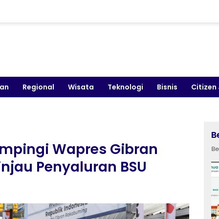
kan
Regional
Wisata
Teknologi
Bisnis
Citizen
B
mpingi Wapres Gibran
Be
njau Penyaluran BSU