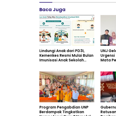
Baca Juga
Lindungi Anak dari PD3I,
UNJ Gel
Kemenkes Resmi Mulai Bulan
Urgensi 
Imunisasi Anak Sekolah
Mata Pe
(BIAS) 2026
pada Ku
Pariwis
UPW
Program Pengabdian UNP
Gubernu
Berdampak Tingkatkan
Ratusan