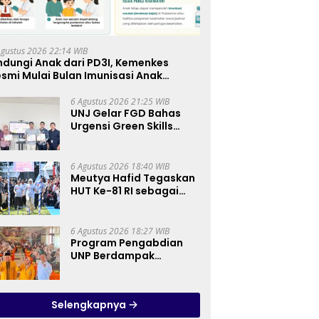
Agustus 2026 22:14 WIB
ndungi Anak dari PD3I, Kemenkes
smi Mulai Bulan Imunisasi Anak
kolah (BIAS) 2026
6 Agustus 2026 21:25 WIB
UNJ Gelar FGD Bahas
Urgensi Green Skills
sebagai Mata Pelajaran
Umum Baru pada
Kurikulum SMK
6 Agustus 2026 18:40 WIB
Pariwisata, Perhotelan,
Meutya Hafid Tegaskan
dan UPW
HUT Ke-81 RI sebagai
Momentum Membangun
Kolaborasi yang Lebih
Kuat di Kemkomdigi
6 Agustus 2026 18:27 WIB
Program Pengabdian
UNP Berdampak
Tingkatkan Kompetensi
Guru PAI melalui AI dan
Digital Pedagogy
Selengkapnya