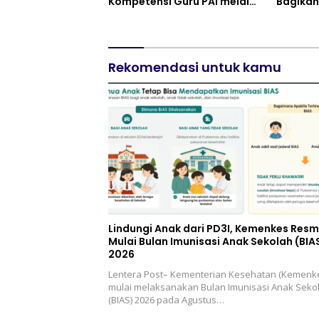
Kompetensi Guru PAI melalui
Bagikan
AI dan Digital Pedagogy
Putih d
Manfaa
Pembeb
Pokok T
Rekomendasi untuk kamu
Lindungi Anak dari PD3I, Kemenkes Resm
Mulai Bulan Imunisasi Anak Sekolah (BIA
2026
Lentera Post– Kementerian Kesehatan (Kemenk
mulai melaksanakan Bulan Imunisasi Anak Seko
(BIAS) 2026 pada Agustus…