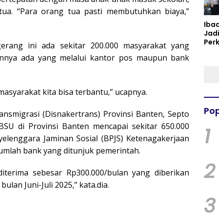
ua. “Para orang tua pasti membutuhkan biaya,”
Iba
Jad
Per
erang ini ada sekitar 200.000 masyarakat yang
Spir
nnya ada yang melalui kantor pos maupun bank
Per
syarakat kita bisa terbantu,” ucapnya.
Pop
nsmigrasi (Disnakertrans) Provinsi Banten, Septo
BSU di Provinsi Banten mencapai sekitar 650.000
1
yelenggara Jaminan Sosial (BPJS) Ketenagakerjaan
jumlah bank yang ditunjuk pemerintah.
2
iterima sebesar Rp300.000/bulan yang diberikan
ulan Juni-Juli 2025,” kata.dia.
3