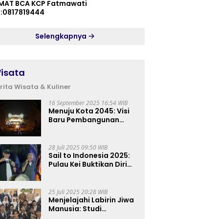
MAT BCA KCP Fatmawati
p:0817819444
Selengkapnya
isata
rita Wisata & Kuliner
16 September 2025 16:54 WIB
Menuju Kota 2045: Visi
Baru Pembangunan
Perkotaan Indonesia
28 Juli 2025 09:50 WIB
Sail to Indonesia 2025:
Pulau Kei Buktikan Diri
sebagai Destinasi Kelas
Dunia
25 Juli 2025 20:28 WIB
Menjelajahi Labirin Jiwa
Manusia: Studi
Lapangan Mahasiswa