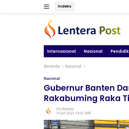
Langsung
Indeks
ke
konten
Internasional
Nasional
Pendidi
Beranda
Nasional
Nasional
Gubernur Banten Da
Rakabuming Raka Ti
Tim Redaksi
18 Juli 2025 14:02 WIB