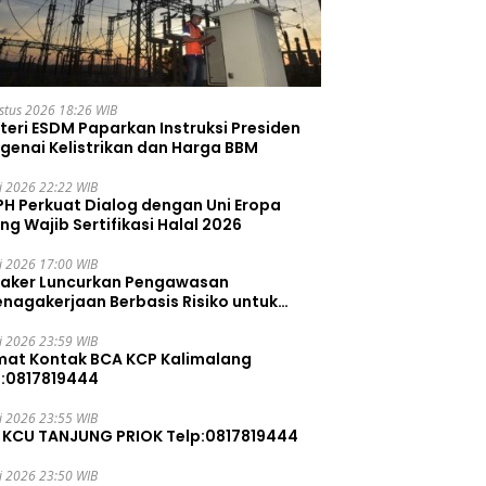
stus 2026 18:26 WIB
teri ESDM Paparkan Instruksi Presiden
genai Kelistrikan dan Harga BBM
li 2026 22:22 WIB
PH Perkuat Dialog dengan Uni Eropa
ng Wajib Sertifikasi Halal 2026
li 2026 17:00 WIB
aker Luncurkan Pengawasan
enagakerjaan Berbasis Risiko untuk
ah Pelanggaran
li 2026 23:59 WIB
mat Kontak BCA KCP Kalimalang
p:0817819444
li 2026 23:55 WIB
 KCU TANJUNG PRIOK Telp:0817819444
li 2026 23:50 WIB