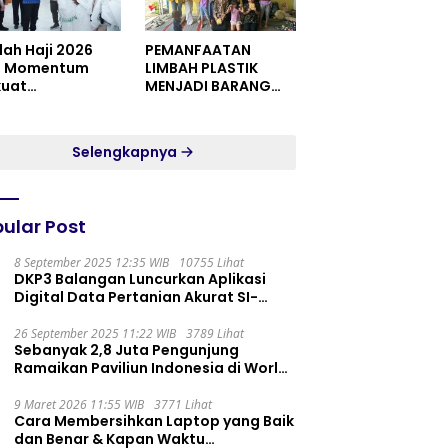
dah Haji 2026
PEMANFAATAN
i Momentum
LIMBAH PLASTIK
kuat
MENJADI BARANG
itualitas dan
YANG MEMILIKI NILAI
satuan
JUAL MASYARAKAT
WIDORO GADING
Selengkapnya
RESIDENCE
ular Post
8 September 2025 12:35 WIB
10755 Lihat
DKP3 Balangan Luncurkan Aplikasi
Digital Data Pertanian Akurat SI-
PELITA
26 September 2025 11:22 WIB
3789 Lihat
Sebanyak 2,8 Juta Pengunjung
Ramaikan Paviliun Indonesia di World
Expo 2025
9 Maret 2026 11:55 WIB
3771 Lihat
Cara Membersihkan Laptop yang Baik
dan Benar & Kapan Waktu