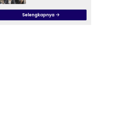
Ilmu Tasawuf ISQI Sunan
Pandanaran di RSJ
Selengkapnya
Grhasia