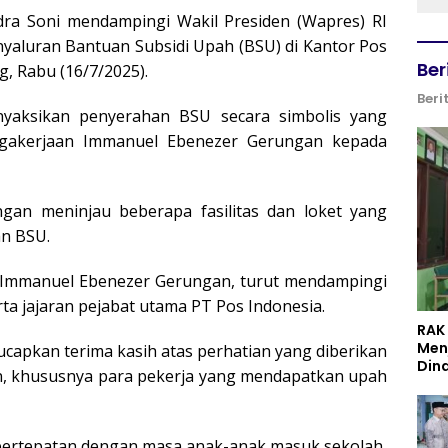
a Soni mendampingi Wakil Presiden (Wapres) RI
yaluran Bantuan Subsidi Upah (BSU) di Kantor Pos
Ber
, Rabu (16/7/2025).
Beri
nyaksikan penyerahan BSU secara simbolis yang
nagakerjaan Immanuel Ebenezer Gerungan kepada
gan meninjau beberapa fasilitas dan loket yang
an BSU.
n Immanuel Ebenezer Gerungan, turut mendampingi
ta jajaran pejabat utama PT Pos Indonesia.
RAK
Men
capkan terima kasih atas perhatian yang diberikan
Din
, khususnya para pekerja yang mendapatkan upah
bertepatan dengan masa anak-anak masuk sekolah,