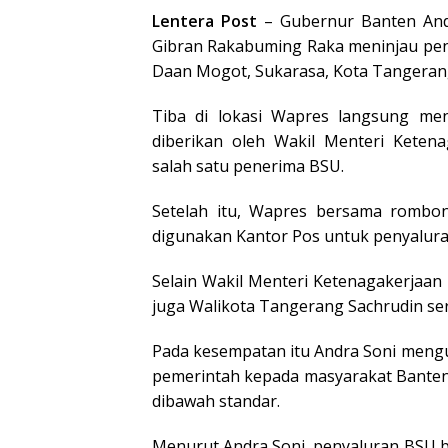
Lentera Post
– Gubernur Banten Andr
Gibran Rakabuming Raka meninjau pen
Daan Mogot, Sukarasa, Kota Tangerang
Tiba di lokasi Wapres langsung me
diberikan oleh Wakil Menteri Kete
salah satu penerima BSU.
Setelah itu, Wapres bersama rombon
digunakan Kantor Pos untuk penyalur
Selain Wakil Menteri Ketenagakerjaa
juga Walikota Tangerang Sachrudin ser
Pada kesempatan itu Andra Soni mengu
pemerintah kepada masyarakat Banten
dibawah standar.
Menurut Andra Soni, penyaluran BSU 