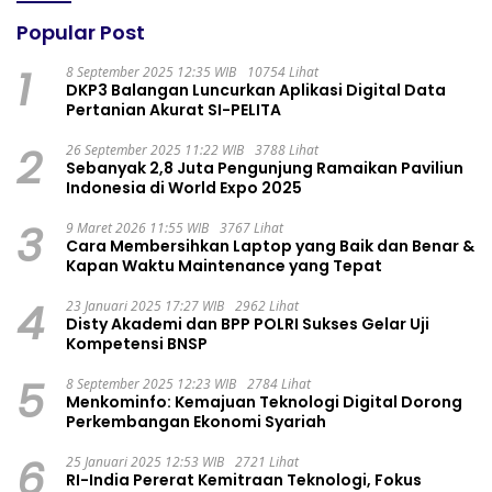
Popular Post
1
8 September 2025 12:35 WIB
10754 Lihat
DKP3 Balangan Luncurkan Aplikasi Digital Data
Pertanian Akurat SI-PELITA
2
26 September 2025 11:22 WIB
3788 Lihat
Sebanyak 2,8 Juta Pengunjung Ramaikan Paviliun
Indonesia di World Expo 2025
3
9 Maret 2026 11:55 WIB
3767 Lihat
Cara Membersihkan Laptop yang Baik dan Benar &
Kapan Waktu Maintenance yang Tepat
4
23 Januari 2025 17:27 WIB
2962 Lihat
Disty Akademi dan BPP POLRI Sukses Gelar Uji
Kompetensi BNSP
5
8 September 2025 12:23 WIB
2784 Lihat
Menkominfo: Kemajuan Teknologi Digital Dorong
Perkembangan Ekonomi Syariah
6
25 Januari 2025 12:53 WIB
2721 Lihat
RI-India Pererat Kemitraan Teknologi, Fokus