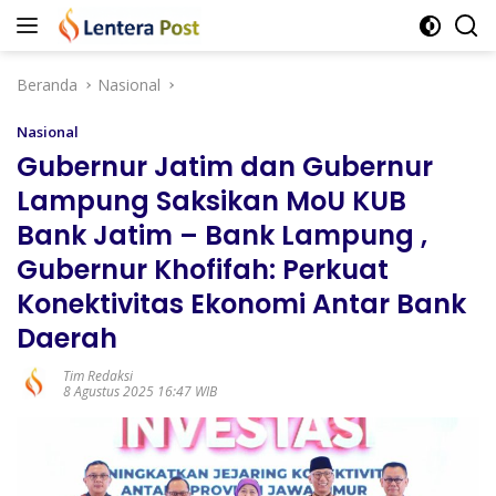
Langsung
ke
konten
Beranda
Nasional
Nasional
Gubernur Jatim dan Gubernur
Lampung Saksikan MoU KUB
Bank Jatim – Bank Lampung ,
Gubernur Khofifah: Perkuat
Konektivitas Ekonomi Antar Bank
Daerah
Tim Redaksi
8 Agustus 2025 16:47 WIB