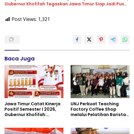
Gubernur Khofifah Tegaskan Jawa Timur Siap Jadi Pusat
Pengembangan Vokasi Nasional
Post Views:
1,321
Baca Juga
Jawa Timur Catat Kinerja
UNJ Perkuat Teaching
Positif Semester I 2026,
Factory Coffee Shop
Gubernur Khofifah:
melalui Pelatihan Barista
Pertumbuhan Ekonomi
dan Produksi Cookies di
Tertinggi di Pulau Jawa
SLBN 2 Central Kota
Cimahi