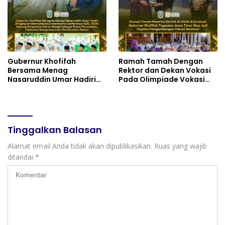
Bendera Merah Putih Bagi
serta Semangat
Masyarakat
Kebangsaan
Gubernur Khofifah
Ramah Tamah Dengan
Bersama Menag
Rektor dan Dekan Vokasi
Nasaruddin Umar Hadiri
Pada Olimpiade Vokasi
Tabligh Akbar _Bridging
Indonesia (OLIVIA ) XI 2026
to International Grand
di Grahadi, Gubernur
Imams Conference_ (IGIC)
Khofifah Tegaskan Jawa
2026: Dukung Penguatan
Timur Siap Jadi Pusat
Peran Masjid sebagai
Pengembangan Vokasi
Tinggalkan Balasan
Pusat Peradaban,
Nasional
Diplomasi Keagamaan
Alamat email Anda tidak akan dipublikasikan.
Ruas yang wajib
dan Perdamaian Global
ditandai
*