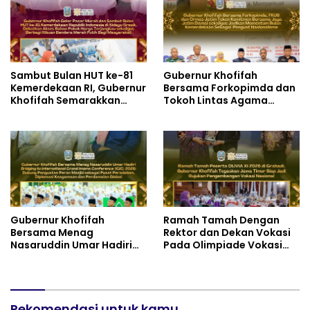
Sambut Bulan HUT ke-81
Gubernur Khofifah
Kemerdekaan RI, Gubernur
Bersama Forkopimda dan
Khofifah Semarakkan
Tokoh Lintas Agama
Pasar Murah di Gresik
Perkuat Komitmen Jaga
dengan Berbagi Ribuan
Kedamaian Jawa Timur
Bendera Merah Putih Bagi
serta Semangat
Masyarakat
Kebangsaan
Gubernur Khofifah
Ramah Tamah Dengan
Bersama Menag
Rektor dan Dekan Vokasi
Nasaruddin Umar Hadiri
Pada Olimpiade Vokasi
Tabligh Akbar _Bridging
Indonesia (OLIVIA ) XI 2026
to International Grand
di Grahadi, Gubernur
Imams Conference_ (IGIC)
Khofifah Tegaskan Jawa
2026: Dukung Penguatan
Timur Siap Jadi Pusat
Peran Masjid sebagai
Rekomendasi untuk kamu
Pengembangan Vokasi