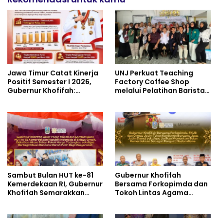
Pusat Peradaban,
Nasional
Diplomasi Keagamaan
dan Perdamaian Global
Jawa Timur Catat Kinerja
UNJ Perkuat Teaching
Positif Semester I 2026,
Factory Coffee Shop
Gubernur Khofifah:
melalui Pelatihan Barista
Pertumbuhan Ekonomi
dan Produksi Cookies di
Tertinggi di Pulau Jawa
SLBN 2 Central Kota
Cimahi
Sambut Bulan HUT ke-81
Gubernur Khofifah
Kemerdekaan RI, Gubernur
Bersama Forkopimda dan
Khofifah Semarakkan
Tokoh Lintas Agama
Pasar Murah di Gresik
Perkuat Komitmen Jaga
dengan Berbagi Ribuan
Kedamaian Jawa Timur