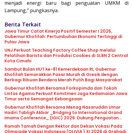
menjadi energi baru bagi penguatan UMKM di
Lampung,” pungkasnya.
Berita Terkait
Jawa Timur Catat Kinerja Positif Semester I 2026,
Gubernur Khofifah: Pertumbuhan Ekonomi Tertinggi di
Pulau Jawa
UNJ Perkuat Teaching Factory Coffee Shop melalui
Pelatihan Barista dan Produksi Cookies di SLBN 2 Central
Kota Cimahi
Sambut Bulan HUT ke-81 Kemerdekaan RI, Gubernur
Khofifah Semarakkan Pasar Murah di Gresik dengan
Berbagi Ribuan Bendera Merah Putih Bagi Masyarakat
Gubernur Khofifah Bersama Forkopimda dan Tokoh
Lintas Agama Perkuat Komitmen Jaga Kedamaian Jawa
Timur serta Semangat Kebangsaan
Gubernur Khofifah Bersama Menag Nasaruddin Umar
Hadiri Tabligh Akbar _Bridging to International Grand
Imams Conference_ (IGIC) 2026: Dukung Penguatan
Peran Masjid sebagai Pusat Peradaban, Diplomasi
Ramah Tamah Dengan Rektor dan Dekan Vokasi Pada
Keagamaan dan Perdamaian Global
Olimpiade Vokasi Indonesia (OLIVIA ) XI 2026 di Grahadi,