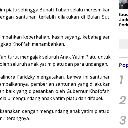
tim piatu sehingga Bupati Tuban selalu meresmikan
Iba
dengan santunan terlebih dilakukan di Bulan Suci
Jad
Per
Spir
Per
limpahkan keberkahan, kasih sayang, kebahagiaan
ungkap Khofifah menambahkan.
fah turut mengajak seluruh Anak Yatim Piatu untuk
i oleh seluruh anak yatim piatu dan para undangan.
Pop
1
Halindra Faridzky mengatakan, bahwa ini santunan
isampaikannya, pemberian santunan yang dilakukan
lan baik yang dipesankan oleh Gubernur Khofofah,
2
lalu mengundang anak yatim piatu dan difabel.
laksanakan dengan mengundang anak yatim piatu di
3
n,” terangnya..