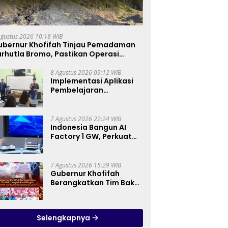
Agustus 2026 10:18 WIB
ubernur Khofifah Tinjau Pemadaman
rhutla Bromo, Pastikan Operasi
arat, Water Bombing dan Drone
ioptimalkan
8 Agustus 2026 09:12 WIB
Implementasi Aplikasi
Pembelajaran
Elektronika Berbasis
Mobile di SMK Negeri 10
Kota Bekasi, Mendukung
7 Agustus 2026 22:24 WIB
Digitalisasi dan Inovasi
Indonesia Bangun AI
Pembelajaran
Factory 1 GW, Perkuat
Posisi sebagai Hub AI
Asia Tenggara
7 Agustus 2026 15:29 WIB
Gubernur Khofifah
Berangkatkan Tim Bakti
Negeri Anak Bangsa,
Berbagi Kebahagiaan
untuk Keluarga
Selengkapnya
Pahlawan dan Perintis