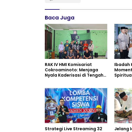
Baca Juga
RAK IV HMI Komisariat
Ibadah 
Cokroaminoto: Menjaga
Moment
Nyala Kaderisasi di Tengah
Spiritu
Dinamika Organisasi
Strategi Live Streaming 32
Jelang I