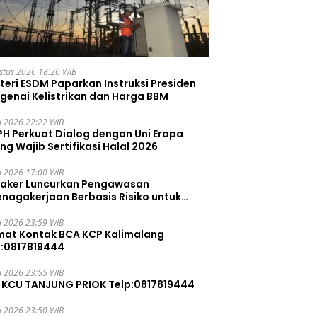
stus 2026 18:26 WIB
teri ESDM Paparkan Instruksi Presiden
genai Kelistrikan dan Harga BBM
li 2026 22:22 WIB
PH Perkuat Dialog dengan Uni Eropa
ng Wajib Sertifikasi Halal 2026
li 2026 17:00 WIB
aker Luncurkan Pengawasan
enagakerjaan Berbasis Risiko untuk
ah Pelanggaran
li 2026 23:59 WIB
mat Kontak BCA KCP Kalimalang
p:0817819444
li 2026 23:55 WIB
 KCU TANJUNG PRIOK Telp:0817819444
li 2026 23:50 WIB