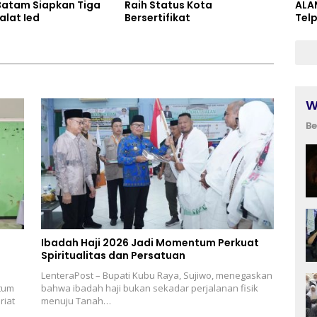
atam Siapkan Tiga
Raih Status Kota
ALA
alat Ied
Bersertifikat
Tel
W
Be
Ibadah Haji 2026 Jadi Momentum Perkuat
Spiritualitas dan Persatuan
LenteraPost – Bupati Kubu Raya, Sujiwo, menegaskan
tum
bahwa ibadah haji bukan sekadar perjalanan fisik
riat
menuju Tanah…