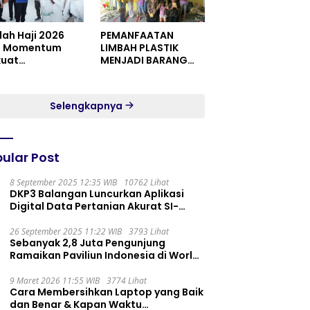
dah Haji 2026
PEMANFAATAN
i Momentum
LIMBAH PLASTIK
kuat
MENJADI BARANG
itualitas dan
YANG MEMILIKI NILAI
satuan
JUAL MASYARAKAT
WIDORO GADING
Selengkapnya
RESIDENCE
ular Post
8 September 2025 12:35 WIB
10762 Lihat
DKP3 Balangan Luncurkan Aplikasi
Digital Data Pertanian Akurat SI-
PELITA
26 September 2025 11:22 WIB
3793 Lihat
Sebanyak 2,8 Juta Pengunjung
Ramaikan Paviliun Indonesia di World
Expo 2025
9 Maret 2026 11:55 WIB
3774 Lihat
Cara Membersihkan Laptop yang Baik
dan Benar & Kapan Waktu