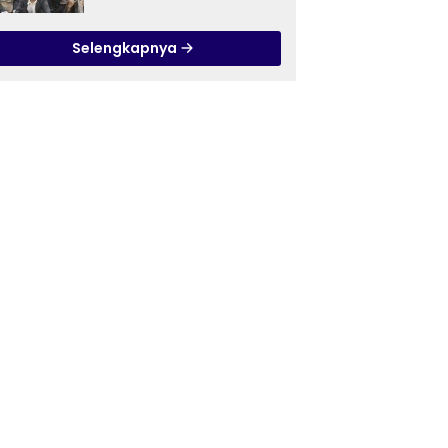
Ilmu Tasawuf ISQI Sunan
Pandanaran di RSJ
Selengkapnya
Grhasia