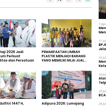
5 Agu
Men
Men
31 Ju
BPJ
Jela
Haji 2026 Jadi
PEMANFAATAN LIMBAH
um Perkuat
PLASTIK MENJADI BARANG
29 Ju
alitas dan Persatuan
YANG MEMILIKI NILAI JUAL
Men
MASYARAKAT WIDORO
Ket
GADING RESIDENCE
Ceg
28 Ju
Ala
Tel
28 Ju
BCA
dulfitri 1447 H,
Adipura 2026: Lumajang
28 Ju