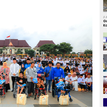
8 
G
Ka
D
D