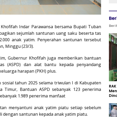
Ber
Beri
Khofifah Indar Parawansa bersama Bupati Tuban
bagikan sejumlah santunan uang saku beserta tas
 2.000 anak yatim. Penyerahan santunan tersebut
n, Minggu (23/3).
im, Gubernur Khofifah juga memberikan bantuan
litas (ASPD) dan alat bantu kepada penyandang
keluarga harapan (PKH) plus.
 sosial tahun 2025 selama triwulan I di Kabupaten
RAK
awa Timur, Bantuan ASPD sebanyak 123 penerima
Men
sebanyak 1.989 penerima manfaat
Din
tan menyantuni anak yatim piatu setiap sebelum
li dengan santunan kepada anak yatim piatu.