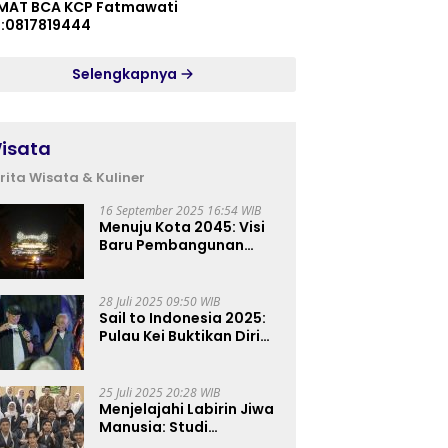
MAT BCA KCP Fatmawati
p:0817819444
Selengkapnya
isata
rita Wisata & Kuliner
16 September 2025 16:54 WIB
Menuju Kota 2045: Visi
Baru Pembangunan
Perkotaan Indonesia
28 Juli 2025 09:50 WIB
Sail to Indonesia 2025:
Pulau Kei Buktikan Diri
sebagai Destinasi Kelas
Dunia
25 Juli 2025 20:28 WIB
Menjelajahi Labirin Jiwa
Manusia: Studi
Lapangan Mahasiswa