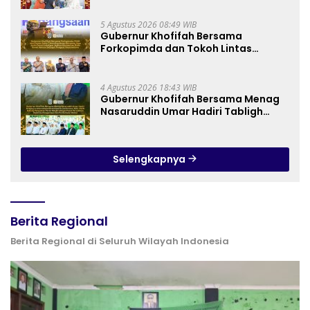
dengan Berbagi Ribuan Bendera
Merah Putih Bagi Masyarakat
5 Agustus 2026 08:49 WIB
Gubernur Khofifah Bersama
Forkopimda dan Tokoh Lintas
Agama Perkuat Komitmen Jaga
Kedamaian Jawa Timur serta
Semangat Kebangsaan
4 Agustus 2026 18:43 WIB
Gubernur Khofifah Bersama Menag
Nasaruddin Umar Hadiri Tabligh
Akbar _Bridging to International
Grand Imams Conference_ (IGIC)
2026: Dukung Penguatan Peran
Selengkapnya
Masjid sebagai Pusat Peradaban,
Diplomasi Keagamaan dan
Perdamaian Global
Berita Regional
Berita Regional di Seluruh Wilayah Indonesia