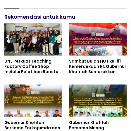
di Grahadi, Gubernur
Jatim–Maroko
Khofifah Tegaskan Jawa
Timur Siap Jadi Pusat
Pengembangan Vokasi
Rekomendasi untuk kamu
Nasional
UNJ Perkuat Teaching
Sambut Bulan HUT ke-81
Factory Coffee Shop
Kemerdekaan RI, Gubernur
melalui Pelatihan Barista
Khofifah Semarakkan
dan Produksi Cookies di
Pasar Murah di Gresik
SLBN 2 Central Kota
dengan Berbagi Ribuan
Cimahi
Bendera Merah Putih Bagi
Masyarakat
Gubernur Khofifah
Gubernur Khofifah
Bersama Forkopimda dan
Bersama Menag