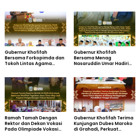
dan Produksi Cookies di
Pasar Murah di Gresik
SLBN 2 Central Kota
dengan Berbagi Ribuan
Cimahi
Bendera Merah Putih Bagi
Masyarakat
Gubernur Khofifah
Gubernur Khofifah
Bersama Forkopimda dan
Bersama Menag
Tokoh Lintas Agama
Nasaruddin Umar Hadiri
Perkuat Komitmen Jaga
Tabligh Akbar _Bridging
Kedamaian Jawa Timur
to International Grand
serta Semangat
Imams Conference_ (IGIC)
Kebangsaan
2026: Dukung Penguatan
Peran Masjid sebagai
Pusat Peradaban,
Diplomasi Keagamaan
dan Perdamaian Global
Ramah Tamah Dengan
Gubernur Khofifah Terima
Rektor dan Dekan Vokasi
Kunjungan Dubes Maroko
Pada Olimpiade Vokasi
di Grahadi, Perkuat
Indonesia (OLIVIA ) XI 2026
Kemitraan Strategis