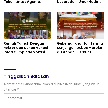
Tokoh Lintas Agama
Nasaruddin Umar Hadiri
Perkuat Komitmen Jaga
Tabligh Akbar _Bridging
Kedamaian Jawa Timur
to International Grand
serta Semangat
Imams Conference_ (IGIC)
Kebangsaan
2026: Dukung Penguatan
Peran Masjid sebagai
Pusat Peradaban,
Diplomasi Keagamaan
dan Perdamaian Global
Ramah Tamah Dengan
Gubernur Khofifah Terima
Rektor dan Dekan Vokasi
Kunjungan Dubes Maroko
Pada Olimpiade Vokasi
di Grahadi, Perkuat
Indonesia (OLIVIA ) XI 2026
Kemitraan Strategis
di Grahadi, Gubernur
Jatim–Maroko
Khofifah Tegaskan Jawa
Timur Siap Jadi Pusat
Pengembangan Vokasi
Tinggalkan Balasan
Nasional
Alamat email Anda tidak akan dipublikasikan.
Ruas yang wajib
ditandai
*