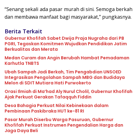
“Senang sekali ada pasar murah di sini. Semoga berkah
dan membawa manfaat bagi masyarakat,” pungkasnya.
Berita Terkait
Gubernur Khofifah Sabet Dwija Praja Nugraha dari PB
PGRI, Tegaskan Komitmen Wujudkan Pendidikan Jatim
Berkualitas dan Merata
Medan Curam dan Angin Berubah Hambat Pemadaman
Karhutla TNBTS
Ubah Sampah Jadi Berkah, Tim Pengabdian UNSOED
Integrasikan Pengolahan Sampah MBG dan Budidaya
Melon di SDIT Mutiara Hati Purwokerto
Orasi Ilmiah di Ma’had Aly Nurul Cholil, Gubernur Khofifah
Ajak Perkuat Gerakan Tafaqquh Fiddin
Desa Bahagia Perkuat Nilai Kebinekaan dalam
Pembinaan Paskibraka HUT ke-81 RI
Pasar Murah Diserbu Warga Pasuruan, Gubernur
Khofifah Perkuat Instrumen Pengendalian Harga dan
Jaga Daya Beli