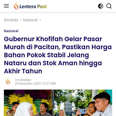
Langsung
ke
konten
Beranda
Nasional
Nasional
Gubernur Khofifah Gelar Pasar
Murah di Pacitan, Pastikan Harga
Bahan Pokok Stabil Jelang
Nataru dan Stok Aman hingga
Akhir Tahun
Tim Redaksi
24 Desember 2025 13:31 WIB