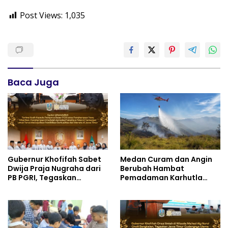
Post Views:
1,035
Baca Juga
Gubernur Khofifah Sabet
Medan Curam dan Angin
Dwija Praja Nugraha dari
Berubah Hambat
PB PGRI, Tegaskan
Pemadaman Karhutla
Komitmen Wujudkan
TNBTS
Pendidikan Jatim
Berkualitas dan Merata