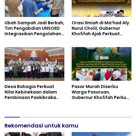
Ubah Sampah Jadi Berkah,
Orasi Ilmiah di Ma’had Aly
Tim Pengabdian UNSOED
Nurul Cholil, Gubernur
Integrasikan Pengolahan
Khofifah Ajak Perkuat
Sampah MBG dan
Gerakan Tafaqquh Fiddin
Budidaya Melon di SDIT
Mutiara Hati Purwokerto
Desa Bahagia Perkuat
Pasar Murah Diserbu
Nilai Kebinekaan dalam
Warga Pasuruan,
Pembinaan Paskibraka
Gubernur Khofifah Perkuat
HUT ke-81 RI
Instrumen Pengendalian
Harga dan Jaga Daya Beli
Rekomendasi untuk kamu