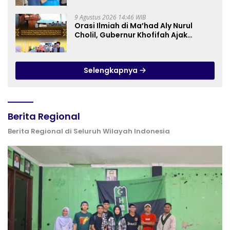
Budidaya Melon di SDIT Mutiara Hati
Purwokerto
9 Agustus 2026 14:46 WIB
Orasi Ilmiah di Ma’had Aly Nurul
Cholil, Gubernur Khofifah Ajak
Perkuat Gerakan Tafaqquh Fiddin
Selengkapnya
Berita Regional
Berita Regional di Seluruh Wilayah Indonesia