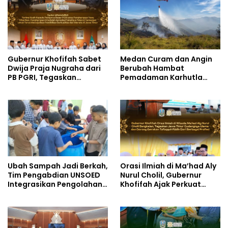
Gubernur Khofifah Sabet
Medan Curam dan Angin
Dwija Praja Nugraha dari
Berubah Hambat
PB PGRI, Tegaskan
Pemadaman Karhutla
Komitmen Wujudkan
TNBTS
Pendidikan Jatim
Berkualitas dan Merata
Ubah Sampah Jadi Berkah,
Orasi Ilmiah di Ma’had Aly
Tim Pengabdian UNSOED
Nurul Cholil, Gubernur
Integrasikan Pengolahan
Khofifah Ajak Perkuat
Sampah MBG dan
Gerakan Tafaqquh Fiddin
Budidaya Melon di SDIT
Mutiara Hati Purwokerto