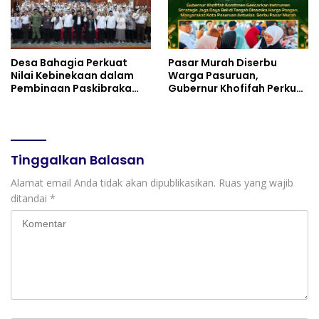
Desa Bahagia Perkuat
Pasar Murah Diserbu
Nilai Kebinekaan dalam
Warga Pasuruan,
Pembinaan Paskibraka
Gubernur Khofifah Perkuat
HUT ke-81 RI
Instrumen Pengendalian
Harga dan Jaga Daya Beli
Tinggalkan Balasan
Alamat email Anda tidak akan dipublikasikan.
Ruas yang wajib
ditandai
*