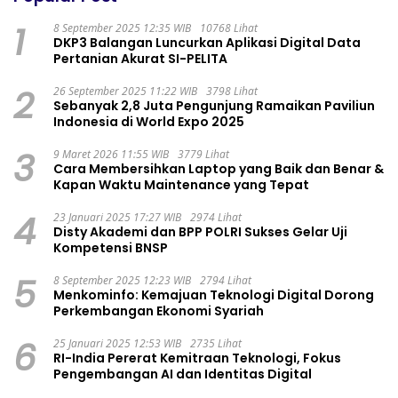
1
8 September 2025 12:35 WIB
10768 Lihat
DKP3 Balangan Luncurkan Aplikasi Digital Data
Pertanian Akurat SI-PELITA
2
26 September 2025 11:22 WIB
3798 Lihat
Sebanyak 2,8 Juta Pengunjung Ramaikan Paviliun
Indonesia di World Expo 2025
3
9 Maret 2026 11:55 WIB
3779 Lihat
Cara Membersihkan Laptop yang Baik dan Benar &
Kapan Waktu Maintenance yang Tepat
4
23 Januari 2025 17:27 WIB
2974 Lihat
Disty Akademi dan BPP POLRI Sukses Gelar Uji
Kompetensi BNSP
5
8 September 2025 12:23 WIB
2794 Lihat
Menkominfo: Kemajuan Teknologi Digital Dorong
Perkembangan Ekonomi Syariah
6
25 Januari 2025 12:53 WIB
2735 Lihat
RI-India Pererat Kemitraan Teknologi, Fokus
Pengembangan AI dan Identitas Digital