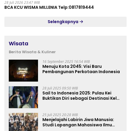
28 Juli 2026 23:47 WIB
BCA KCU WISMA MILLENIA Telp:0817819444
Selengkapnya
Wisata
Berita Wisata & Kuliner
16 September 2025 16:54 WIB
Menuju Kota 2045: Visi Baru
Pembangunan Perkotaan Indonesia
28 Juli 2025 09:50 WIB
Sail to Indonesia 2025: Pulau Kei
Buktikan Diri sebagai Destinasi Kelas
Dunia
25 Juli 2025 20:28 WIB
Menjelajahi Labirin Jiwa Manusia:
Studi Lapangan Mahasiswa Ilmu
Tasawuf ISQI Sunan Pandanaran di