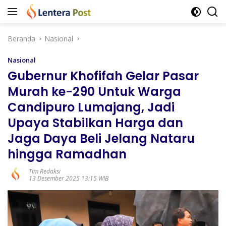
Langsung
ke
konten
Beranda
Nasional
Nasional
Gubernur Khofifah Gelar Pasar
Murah ke-290 Untuk Warga
Candipuro Lumajang, Jadi
Upaya Stabilkan Harga dan
Jaga Daya Beli Jelang Nataru
hingga Ramadhan
Tim Redaksi
13 Desember 2025 13:15 WIB