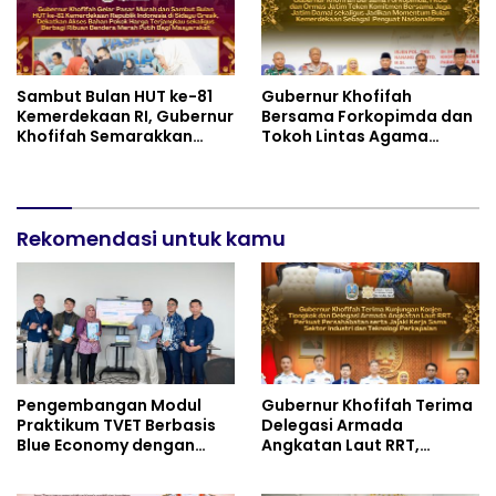
Sambut Bulan HUT ke-81
Gubernur Khofifah
Kemerdekaan RI, Gubernur
Bersama Forkopimda dan
Khofifah Semarakkan
Tokoh Lintas Agama
Pasar Murah di Gresik
Perkuat Komitmen Jaga
dengan Berbagi Ribuan
Kedamaian Jawa Timur
Bendera Merah Putih Bagi
serta Semangat
Masyarakat
Kebangsaan
Rekomendasi untuk kamu
Pengembangan Modul
Gubernur Khofifah Terima
Praktikum TVET Berbasis
Delegasi Armada
Blue Economy dengan
Angkatan Laut RRT,
Pendekatan Kesehatan
Perkuat Persahabatan
dan Keselamatan Kerja
dan Transfer Teknologi