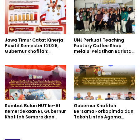
untuk Materi Pariwisata
Industri Perkapalan
Dukung Pencapaian SDGs
Jawa Timur Catat Kinerja
UNJ Perkuat Teaching
Positif Semester I 2026,
Factory Coffee Shop
Gubernur Khofifah:
melalui Pelatihan Barista
Pertumbuhan Ekonomi
dan Produksi Cookies di
Tertinggi di Pulau Jawa
SLBN 2 Central Kota
Cimahi
Sambut Bulan HUT ke-81
Gubernur Khofifah
Kemerdekaan RI, Gubernur
Bersama Forkopimda dan
Khofifah Semarakkan
Tokoh Lintas Agama
Pasar Murah di Gresik
Perkuat Komitmen Jaga
dengan Berbagi Ribuan
Kedamaian Jawa Timur
Bendera Merah Putih Bagi
serta Semangat
Masyarakat
Kebangsaan