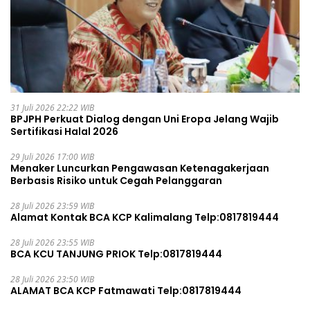
31 Juli 2026 22:22 WIB
BPJPH Perkuat Dialog dengan Uni Eropa Jelang Wajib
Sertifikasi Halal 2026
29 Juli 2026 17:00 WIB
Menaker Luncurkan Pengawasan Ketenagakerjaan
Berbasis Risiko untuk Cegah Pelanggaran
28 Juli 2026 23:59 WIB
Alamat Kontak BCA KCP Kalimalang Telp:0817819444
28 Juli 2026 23:55 WIB
BCA KCU TANJUNG PRIOK Telp:0817819444
28 Juli 2026 23:50 WIB
ALAMAT BCA KCP Fatmawati Telp:0817819444