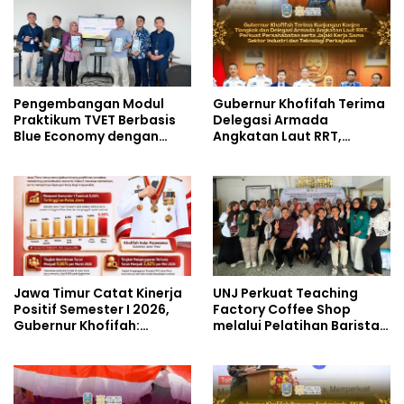
Pengembangan Modul
Gubernur Khofifah Terima
Praktikum TVET Berbasis
Delegasi Armada
Blue Economy dengan
Angkatan Laut RRT,
Pendekatan Kesehatan
Perkuat Persahabatan
dan Keselamatan Kerja
dan Transfer Teknologi
untuk Materi Pariwisata
Industri Perkapalan
Dukung Pencapaian SDGs
Jawa Timur Catat Kinerja
UNJ Perkuat Teaching
Positif Semester I 2026,
Factory Coffee Shop
Gubernur Khofifah:
melalui Pelatihan Barista
Pertumbuhan Ekonomi
dan Produksi Cookies di
Tertinggi di Pulau Jawa
SLBN 2 Central Kota
Cimahi