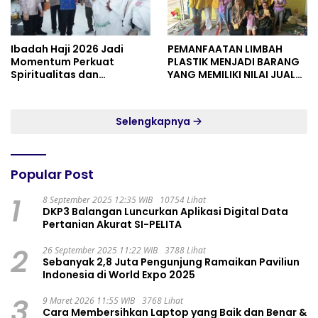
Ibadah Haji 2026 Jadi
PEMANFAATAN LIMBAH
Momentum Perkuat
PLASTIK MENJADI BARANG
Spiritualitas dan
YANG MEMILIKI NILAI JUAL
Persatuan
MASYARAKAT WIDORO
GADING RESIDENCE
Selengkapnya
Popular Post
1
8 September 2025 12:35 WIB
10754 Lihat
DKP3 Balangan Luncurkan Aplikasi Digital Data
Pertanian Akurat SI-PELITA
2
26 September 2025 11:22 WIB
3788 Lihat
Sebanyak 2,8 Juta Pengunjung Ramaikan Paviliun
Indonesia di World Expo 2025
3
9 Maret 2026 11:55 WIB
3768 Lihat
Cara Membersihkan Laptop yang Baik dan Benar &