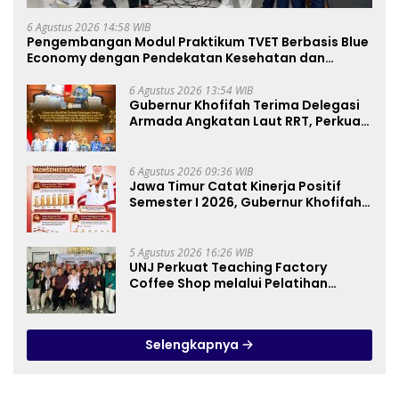
6 Agustus 2026 14:58 WIB
Pengembangan Modul Praktikum TVET Berbasis Blue
Economy dengan Pendekatan Kesehatan dan
Keselamatan Kerja untuk Materi Pariwisata Dukung
Pencapaian SDGs
6 Agustus 2026 13:54 WIB
Gubernur Khofifah Terima Delegasi
Armada Angkatan Laut RRT, Perkuat
Persahabatan dan Transfer
Teknologi Industri Perkapalan
6 Agustus 2026 09:36 WIB
Jawa Timur Catat Kinerja Positif
Semester I 2026, Gubernur Khofifah:
Pertumbuhan Ekonomi Tertinggi di
Pulau Jawa
5 Agustus 2026 16:26 WIB
UNJ Perkuat Teaching Factory
Coffee Shop melalui Pelatihan
Barista dan Produksi Cookies di SLBN
2 Central Kota Cimahi
Selengkapnya