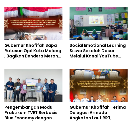
Kuat di Kemkomdigi
Pedagogy
Gubernur Khofifah Sapa
Social Emotional Learning
Ratusan Ojol Kota Malang
Siswa Sekolah Dasar
, Bagikan Bendera Merah
Melalui Kanal YouTube
Putih dan Sembako Saat
Minivila
Manfaatkan Program
Pembebasan Denda dan
Pokok Tunggakan PKB
Pengembangan Modul
Gubernur Khofifah Terima
Praktikum TVET Berbasis
Delegasi Armada
Blue Economy dengan
Angkatan Laut RRT,
Pendekatan Kesehatan
Perkuat Persahabatan
dan Keselamatan Kerja
dan Transfer Teknologi