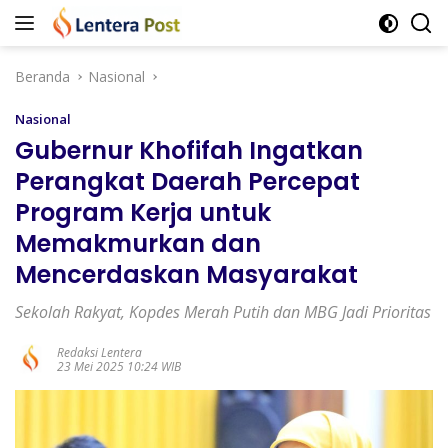
Langsung
ke
konten
Beranda
Nasional
Nasional
Gubernur Khofifah Ingatkan
Perangkat Daerah Percepat
Program Kerja untuk
Memakmurkan dan
Mencerdaskan Masyarakat
Sekolah Rakyat, Kopdes Merah Putih dan MBG Jadi Prioritas
Redaksi Lentera
23 Mei 2025 10:24 WIB