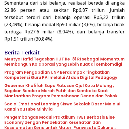
Sementara dari sisi belanja, realisasi berada di angka
22,86 persen atau sekitar Rp6,87 triliun. Jumlah
tersebut terdiri dari belanja operasi Rp5,22 triliun
(23,49%), belanja modal Rp90 miliar (3,6%), belanja tidak
terduga Rp27,6 miliar (8,04%), dan belanja transfer
Rp1,51 triliun (30,84%).
Berita Terkait
Meutya Hafid Tegaskan HUT Ke-81 RI sebagai Momentum
Membangun Kolaborasi yang Lebih Kuat di Kemkomdigi
Program Pengabdian UNP Berdampak Tingkatkan
Kompetensi Guru PAI melalui AI dan Digital Pedagogy
Gubernur Khofifah Sapa Ratusan Ojol Kota Malang ,
Bagikan Bendera Merah Putih dan Sembako Saat
Manfaatkan Program Pembebasan Denda dan Pokok
Tunggakan PKB
Social Emotional Learning Siswa Sekolah Dasar Melalui
Kanal YouTube Minivila
Pengembangan Modul Praktikum TVET Berbasis Blue
Economy dengan Pendekatan Kesehatan dan
Keselamatan Kerja untuk Materi Pariwisata Dukung