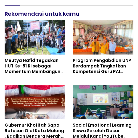
untuk Materi Pariwisata
Industri Perkapalan
Dukung Pencapaian SDGs
Rekomendasi untuk kamu
Meutya Hafid Tegaskan
Program Pengabdian UNP
HUT Ke-81 RI sebagai
Berdampak Tingkatkan
Momentum Membangun
Kompetensi Guru PAI
Kolaborasi yang Lebih
melalui AI dan Digital
Kuat di Kemkomdigi
Pedagogy
Gubernur Khofifah Sapa
Social Emotional Learning
Ratusan Ojol Kota Malang
Siswa Sekolah Dasar
, Bagikan Bendera Merah
Melalui Kanal YouTube