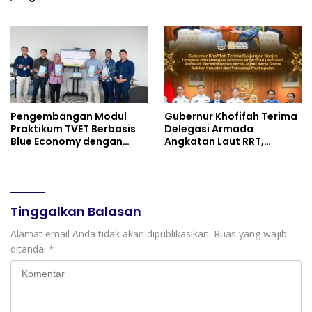
Putih dan Sembako Saat
Minivila
Manfaatkan Program
Pembebasan Denda dan
Pokok Tunggakan PKB
Pengembangan Modul
Gubernur Khofifah Terima
Praktikum TVET Berbasis
Delegasi Armada
Blue Economy dengan
Angkatan Laut RRT,
Pendekatan Kesehatan
Perkuat Persahabatan
dan Keselamatan Kerja
dan Transfer Teknologi
untuk Materi Pariwisata
Industri Perkapalan
Dukung Pencapaian SDGs
Tinggalkan Balasan
Alamat email Anda tidak akan dipublikasikan.
Ruas yang wajib
ditandai
*