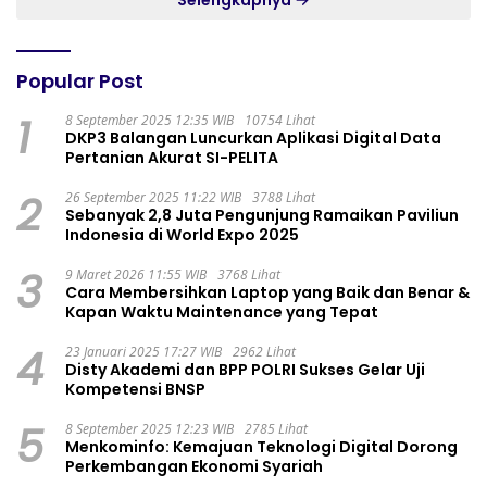
Selengkapnya
Popular Post
1
8 September 2025 12:35 WIB
10754 Lihat
DKP3 Balangan Luncurkan Aplikasi Digital Data
Pertanian Akurat SI-PELITA
2
26 September 2025 11:22 WIB
3788 Lihat
Sebanyak 2,8 Juta Pengunjung Ramaikan Paviliun
Indonesia di World Expo 2025
3
9 Maret 2026 11:55 WIB
3768 Lihat
Cara Membersihkan Laptop yang Baik dan Benar &
Kapan Waktu Maintenance yang Tepat
4
23 Januari 2025 17:27 WIB
2962 Lihat
Disty Akademi dan BPP POLRI Sukses Gelar Uji
Kompetensi BNSP
5
8 September 2025 12:23 WIB
2785 Lihat
Menkominfo: Kemajuan Teknologi Digital Dorong
Perkembangan Ekonomi Syariah