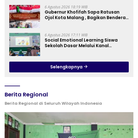
Pedagogy
6 Agustus 2026 18:19 WIB
Gubernur Khofifah Sapa Ratusan
Ojol Kota Malang , Bagikan Bendera
Merah Putih dan Sembako Saat
Manfaatkan Program Pembebasan
Denda dan Pokok Tunggakan PKB
6 Agustus 2026 17:11 WIB
Social Emotional Learning Siswa
Sekolah Dasar Melalui Kanal
YouTube Minivila
Selengkapnya
Berita Regional
Berita Regional di Seluruh Wilayah Indonesia