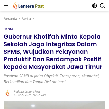
Langsung
ke
konten
Beranda
Berita
Berita
Gubernur Khofifah Minta Kepala
Sekolah Jaga Integritas Dalam
SPMB, Wujudkan Pelayanan
Produktif Dan Berdampak Positif
kepada Masyarakat Jawa Timur
Pastikan SPMB di Jatim Obyektif, Transparan, Akuntabel,
Berkeadilan dan Tanpa Diskriminasi
Redaksi LenteraPost
16 April 2025 16:22 WIB