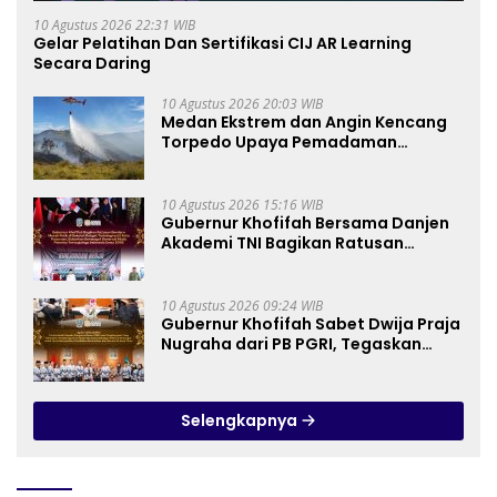
10 Agustus 2026 22:31 WIB
Gelar Pelatihan Dan Sertifikasi CIJ AR Learning
Secara Daring
10 Agustus 2026 20:03 WIB
Medan Ekstrem dan Angin Kencang
Torpedo Upaya Pemadaman
Karhutla TNBTS
10 Agustus 2026 15:16 WIB
Gubernur Khofifah Bersama Danjen
Akademi TNI Bagikan Ratusan
Bendera Merah Putih di Sekolah
Rakyat Terintegrasi 2 Kota
Pasuruan, Tegaskan Generasi Muda
10 Agustus 2026 09:24 WIB
adalah Penentu Terwujudnya
Gubernur Khofifah Sabet Dwija Praja
Indonesia Emas 2045
Nugraha dari PB PGRI, Tegaskan
Komitmen Wujudkan Pendidikan
Jatim Berkualitas dan Merata
Selengkapnya