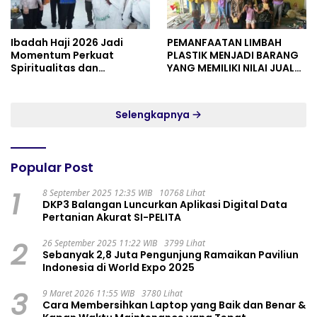
Ibadah Haji 2026 Jadi
PEMANFAATAN LIMBAH
Momentum Perkuat
PLASTIK MENJADI BARANG
Spiritualitas dan
YANG MEMILIKI NILAI JUAL
Persatuan
MASYARAKAT WIDORO
GADING RESIDENCE
Selengkapnya
Popular Post
1
8 September 2025 12:35 WIB
10768 Lihat
DKP3 Balangan Luncurkan Aplikasi Digital Data
Pertanian Akurat SI-PELITA
2
26 September 2025 11:22 WIB
3799 Lihat
Sebanyak 2,8 Juta Pengunjung Ramaikan Paviliun
Indonesia di World Expo 2025
3
9 Maret 2026 11:55 WIB
3780 Lihat
Cara Membersihkan Laptop yang Baik dan Benar &