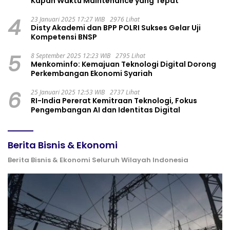
Kapan Waktu Maintenance yang Tepat
4
23 Januari 2025 17:27 WIB
2976 Lihat
Disty Akademi dan BPP POLRI Sukses Gelar Uji
Kompetensi BNSP
5
8 September 2025 12:23 WIB
2795 Lihat
Menkominfo: Kemajuan Teknologi Digital Dorong
Perkembangan Ekonomi Syariah
6
25 Januari 2025 12:53 WIB
2737 Lihat
RI-India Pererat Kemitraan Teknologi, Fokus
Pengembangan AI dan Identitas Digital
Berita Bisnis & Ekonomi
Berita Bisnis & Ekonomi Seluruh Wilayah Indonesia