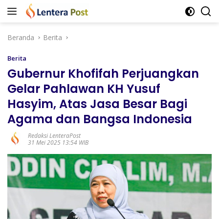
Langsung
ke
konten
Beranda
Berita
Berita
Gubernur Khofifah Perjuangkan
Gelar Pahlawan KH Yusuf
Hasyim, Atas Jasa Besar Bagi
Agama dan Bangsa Indonesia
Redaksi LenteraPost
31 Mei 2025 13:54 WIB