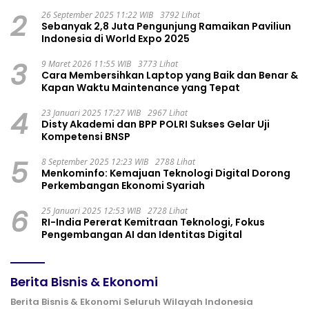
2
26 September 2025 11:22 WIB
3792 Lihat
Sebanyak 2,8 Juta Pengunjung Ramaikan Paviliun
Indonesia di World Expo 2025
3
9 Maret 2026 11:55 WIB
3773 Lihat
Cara Membersihkan Laptop yang Baik dan Benar &
Kapan Waktu Maintenance yang Tepat
4
23 Januari 2025 17:27 WIB
2967 Lihat
Disty Akademi dan BPP POLRI Sukses Gelar Uji
Kompetensi BNSP
5
8 September 2025 12:23 WIB
2788 Lihat
Menkominfo: Kemajuan Teknologi Digital Dorong
Perkembangan Ekonomi Syariah
6
25 Januari 2025 12:53 WIB
2728 Lihat
RI-India Pererat Kemitraan Teknologi, Fokus
Pengembangan AI dan Identitas Digital
Berita Bisnis & Ekonomi
Berita Bisnis & Ekonomi Seluruh Wilayah Indonesia