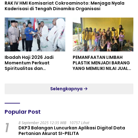
RAK IV HMI Komisariat Cokroaminoto: Menjaga Nyala
Kaderisasi di Tengah Dinamika Organisasi
Ibadah Haji 2026 Jadi
PEMANFAATAN LIMBAH
Momentum Perkuat
PLASTIK MENJADI BARANG
Spiritualitas dan
YANG MEMILIKI NILAI JUAL
Persatuan
MASYARAKAT WIDORO
GADING RESIDENCE
Selengkapnya
Popular Post
1
8 September 2025 12:35 WIB
10757 Lihat
DKP3 Balangan Luncurkan Aplikasi Digital Data
Pertanian Akurat SI-PELITA