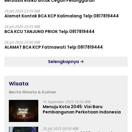
Berbasis Risiko untuk Cegah Pelanggaran
28 Juli 2026 23:59 WIB
Alamat Kontak BCA KCP Kalimalang Telp:0817819444
28 Juli 2026 23:55 WIB
BCA KCU TANJUNG PRIOK Telp:0817819444
28 Juli 2026 23:50 WIB
ALAMAT BCA KCP Fatmawati Telp:0817819444
Selengkapnya
Wisata
Berita Wisata & Kuliner
16 September 2025 16:54 WIB
Menuju Kota 2045: Visi Baru
Pembangunan Perkotaan Indonesia
28 Juli 2025 09:50 WIB