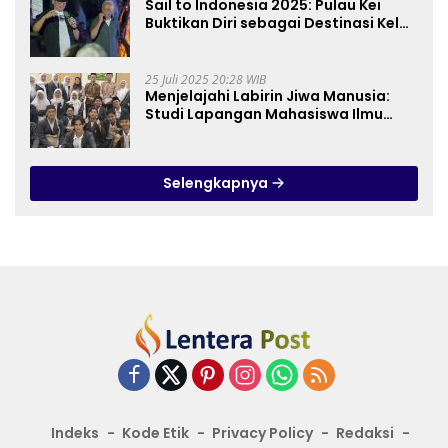
Sail to Indonesia 2025: Pulau Kei
Buktikan Diri sebagai Destinasi Kelas
Dunia
25 Juli 2025 20:28 WIB
Menjelajahi Labirin Jiwa Manusia:
Studi Lapangan Mahasiswa Ilmu
Tasawuf ISQI Sunan Pandanaran di
RSJ Grhasia
Selengkapnya
Indeks
Kode Etik
Privacy Policy
Redaksi