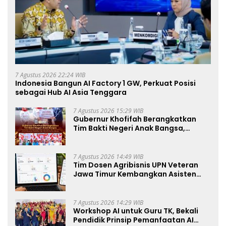
7 Agustus 2026 22:24 WIB
Indonesia Bangun AI Factory 1 GW, Perkuat Posisi
sebagai Hub AI Asia Tenggara
7 Agustus 2026 15:29 WIB
Gubernur Khofifah Berangkatkan
Tim Bakti Negeri Anak Bangsa,
Berbagi Kebahagiaan untuk
Keluarga Pahlawan dan Perintis
Kemerdekaan
7 Agustus 2026 14:49 WIB
Tim Dosen Agribisnis UPN Veteran
Jawa Timur Kembangkan Asisten
Keuangan Berbasis AI untuk
Kelompok Tani dan UMKM
7 Agustus 2026 14:29 WIB
Workshop AI untuk Guru TK, Bekali
Pendidik Prinsip Pemanfaatan AI