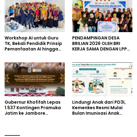
dan Perintis Kemerdekaan
UMKM
Workshop AI untuk Guru
PENDAMPINGAN DESA
TK, Bekali Pendidik Prinsip
BRILIAN 2026 OLEH BRI
Pemanfaatan AI hingga
KERJA SAMA DENGAN LPPM
Praktik Membuat Media
UNIVERSITAS JENDERAL
Ajar
SOEDIRMAN PURWOKERTO
Gubernur Khofifah Lepas
Lindungi Anak dari PD3I,
1.537 Kontingen Pramuka
Kemenkes Resmi Mulai
Jatim ke Jambore
Bulan Imunisasi Anak
Nasional XII: Pesankan
Sekolah (BIAS) 2026
Pererat Persaudaraan,
Perkuat Persatuan dan
Semangat Nasionalisme