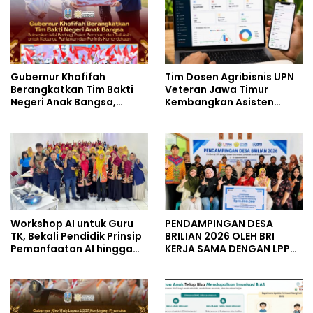
Gubernur Khofifah
Tim Dosen Agribisnis UPN
Berangkatkan Tim Bakti
Veteran Jawa Timur
Negeri Anak Bangsa,
Kembangkan Asisten
Berbagi Kebahagiaan
Keuangan Berbasis AI
untuk Keluarga Pahlawan
untuk Kelompok Tani dan
dan Perintis Kemerdekaan
UMKM
Workshop AI untuk Guru
PENDAMPINGAN DESA
TK, Bekali Pendidik Prinsip
BRILIAN 2026 OLEH BRI
Pemanfaatan AI hingga
KERJA SAMA DENGAN LPPM
Praktik Membuat Media
UNIVERSITAS JENDERAL
Ajar
SOEDIRMAN PURWOKERTO