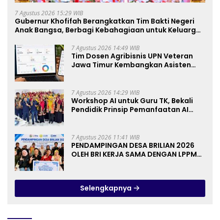
7 Agustus 2026 15:29 WIB
Gubernur Khofifah Berangkatkan Tim Bakti Negeri
Anak Bangsa, Berbagi Kebahagiaan untuk Keluarga
Pahlawan dan Perintis Kemerdekaan
7 Agustus 2026 14:49 WIB
Tim Dosen Agribisnis UPN Veteran
Jawa Timur Kembangkan Asisten
Keuangan Berbasis AI untuk
Kelompok Tani dan UMKM
7 Agustus 2026 14:29 WIB
Workshop AI untuk Guru TK, Bekali
Pendidik Prinsip Pemanfaatan AI
hingga Praktik Membuat Media Ajar
7 Agustus 2026 11:41 WIB
PENDAMPINGAN DESA BRILIAN 2026
OLEH BRI KERJA SAMA DENGAN LPPM
UNIVERSITAS JENDERAL SOEDIRMAN
PURWOKERTO
Selengkapnya