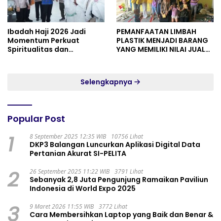
Ibadah Haji 2026 Jadi
PEMANFAATAN LIMBAH
Momentum Perkuat
PLASTIK MENJADI BARANG
Spiritualitas dan
YANG MEMILIKI NILAI JUAL
Persatuan
MASYARAKAT WIDORO
GADING RESIDENCE
Selengkapnya
Popular Post
1
8 September 2025 12:35 WIB
10756 Lihat
DKP3 Balangan Luncurkan Aplikasi Digital Data
Pertanian Akurat SI-PELITA
2
26 September 2025 11:22 WIB
3791 Lihat
Sebanyak 2,8 Juta Pengunjung Ramaikan Paviliun
Indonesia di World Expo 2025
3
9 Maret 2026 11:55 WIB
3772 Lihat
Cara Membersihkan Laptop yang Baik dan Benar &