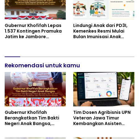
Gubernur Khofifah Lepas
Lindungi Anak dari PD3I,
1.537 Kontingen Pramuka
Kemenkes Resmi Mulai
Jatim ke Jambore
Bulan Imunisasi Anak
Nasional XII: Pesankan
Sekolah (BIAS) 2026
Pererat Persaudaraan,
Perkuat Persatuan dan
Semangat Nasionalisme
Rekomendasi untuk kamu
Gubernur Khofifah
Tim Dosen Agribisnis UPN
Berangkatkan Tim Bakti
Veteran Jawa Timur
Negeri Anak Bangsa,
Kembangkan Asisten
Berbagi Kebahagiaan
Keuangan Berbasis AI
untuk Keluarga Pahlawan
untuk Kelompok Tani dan