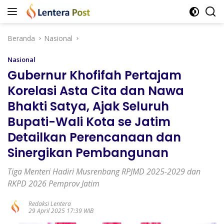
Langsung
ke
konten
Beranda
Nasional
Nasional
Gubernur Khofifah Pertajam
Korelasi Asta Cita dan Nawa
Bhakti Satya, Ajak Seluruh
Bupati-Wali Kota se Jatim
Detailkan Perencanaan dan
Sinergikan Pembangunan
Tiga Menteri Hadiri Musrenbang RPJMD 2025-2029 dan
RKPD 2026 Pemprov Jatim
Redaksi Lentera
29 April 2025 17:39 WIB