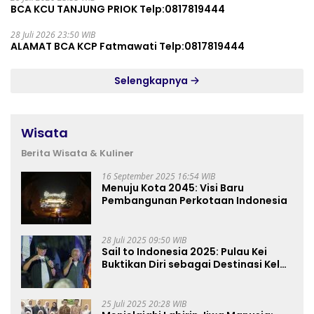
BCA KCU TANJUNG PRIOK Telp:0817819444
28 Juli 2026 23:50 WIB
ALAMAT BCA KCP Fatmawati Telp:0817819444
Selengkapnya
Wisata
Berita Wisata & Kuliner
16 September 2025 16:54 WIB
Menuju Kota 2045: Visi Baru
Pembangunan Perkotaan Indonesia
28 Juli 2025 09:50 WIB
Sail to Indonesia 2025: Pulau Kei
Buktikan Diri sebagai Destinasi Kelas
Dunia
25 Juli 2025 20:28 WIB