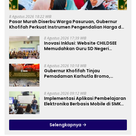
8 Agustus 2026 18:22 WIB
Pasar Murah Diserbu Warga Pasuruan, Gubernur
Khofifah Perkuat Instrumen Pengendalian Harga dan
Jaga Daya Beli
8 Agustus 2026 17:39 WIB
Inovasi Inklusi: Website CHILDSEE
Memudahkan Guru SD Negeri
Bantargebang III dalam Identifikasi
Anak Berkebutuhan Khusus
8 Agustus 2026 10:18 WIB
Gubernur Khofifah Tinjau
Pemadaman Karhutla Bromo,
Pastikan Operasi Darat, Water
Bombing dan Drone Dioptimalkan
8 Agustus 2026 09:12 WIB
Implementasi Aplikasi Pembelajaran
Elektronika Berbasis Mobile di SMK
Negeri 10 Kota Bekasi, Mendukung
Digitalisasi dan Inovasi
Pembelajaran
Selengkapnya