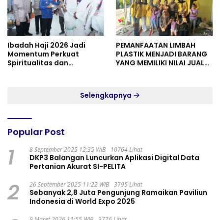
Ibadah Haji 2026 Jadi
PEMANFAATAN LIMBAH
Momentum Perkuat
PLASTIK MENJADI BARANG
Spiritualitas dan
YANG MEMILIKI NILAI JUAL
Persatuan
MASYARAKAT WIDORO
GADING RESIDENCE
Selengkapnya
Popular Post
1
8 September 2025 12:35 WIB
10764 Lihat
DKP3 Balangan Luncurkan Aplikasi Digital Data
Pertanian Akurat SI-PELITA
2
26 September 2025 11:22 WIB
3795 Lihat
Sebanyak 2,8 Juta Pengunjung Ramaikan Paviliun
Indonesia di World Expo 2025
9 Maret 2026 11:55 WIB
3776 Lihat