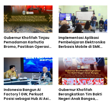
Harga dan Jaga Daya Beli
Identifikasi Anak
Berkebutuhan Khusus
Gubernur Khofifah Tinjau
Implementasi Aplikasi
Pemadaman Karhutla
Pembelajaran Elektronika
Bromo, Pastikan Operasi
Berbasis Mobile di SMK
Darat, Water Bombing
Negeri 10 Kota Bekasi,
dan Drone Dioptimalkan
Mendukung Digitalisasi
dan Inovasi Pembelajaran
Indonesia Bangun AI
Gubernur Khofifah
Factory 1 GW, Perkuat
Berangkatkan Tim Bakti
Posisi sebagai Hub AI Asia
Negeri Anak Bangsa,
Tenggara
Berbagi Kebahagiaan
untuk Keluarga Pahlawan