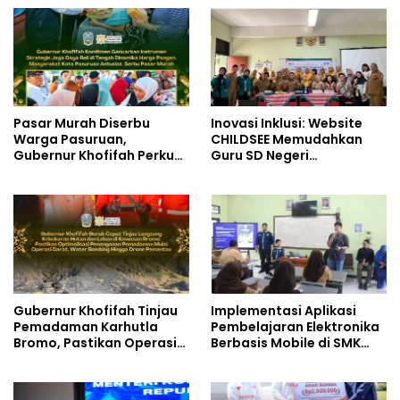
Pasar Murah Diserbu
Inovasi Inklusi: Website
Warga Pasuruan,
CHILDSEE Memudahkan
Gubernur Khofifah Perkuat
Guru SD Negeri
Instrumen Pengendalian
Bantargebang III dalam
Harga dan Jaga Daya Beli
Identifikasi Anak
Berkebutuhan Khusus
Gubernur Khofifah Tinjau
Implementasi Aplikasi
Pemadaman Karhutla
Pembelajaran Elektronika
Bromo, Pastikan Operasi
Berbasis Mobile di SMK
Darat, Water Bombing
Negeri 10 Kota Bekasi,
dan Drone Dioptimalkan
Mendukung Digitalisasi
dan Inovasi Pembelajaran