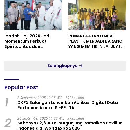
Ibadah Haji 2026 Jadi
PEMANFAATAN LIMBAH
Momentum Perkuat
PLASTIK MENJADI BARANG
Spiritualitas dan
YANG MEMILIKI NILAI JUAL
Persatuan
MASYARAKAT WIDORO
GADING RESIDENCE
Selengkapnya
Popular Post
1
8 September 2025 12:35 WIB
10764 Lihat
DKP3 Balangan Luncurkan Aplikasi Digital Data
Pertanian Akurat SI-PELITA
2
26 September 2025 11:22 WIB
3795 Lihat
Sebanyak 2,8 Juta Pengunjung Ramaikan Paviliun
Indonesia di World Expo 2025