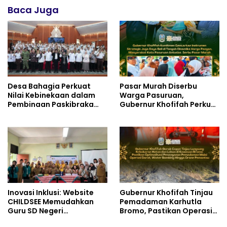
Baca Juga
Desa Bahagia Perkuat
Pasar Murah Diserbu
Nilai Kebinekaan dalam
Warga Pasuruan,
Pembinaan Paskibraka
Gubernur Khofifah Perkuat
HUT ke-81 RI
Instrumen Pengendalian
Harga dan Jaga Daya Beli
Inovasi Inklusi: Website
Gubernur Khofifah Tinjau
CHILDSEE Memudahkan
Pemadaman Karhutla
Guru SD Negeri
Bromo, Pastikan Operasi
Bantargebang III dalam
Darat, Water Bombing