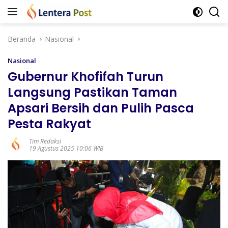
Langsung
ke
konten
Beranda
Nasional
Nasional
Gubernur Khofifah Turun
Langsung Pastikan Taman
Apsari Bersih dan Pulih Pasca
Pesta Rakyat
Tim Redaksi
19 Agustus 2025 10:06 WIB