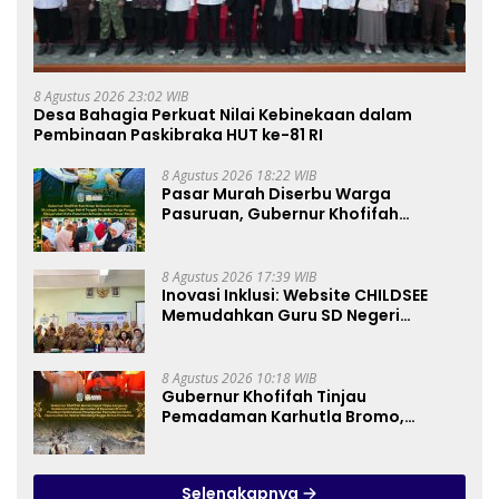
8 Agustus 2026 23:02 WIB
Desa Bahagia Perkuat Nilai Kebinekaan dalam
Pembinaan Paskibraka HUT ke-81 RI
8 Agustus 2026 18:22 WIB
Pasar Murah Diserbu Warga
Pasuruan, Gubernur Khofifah
Perkuat Instrumen Pengendalian
Harga dan Jaga Daya Beli
8 Agustus 2026 17:39 WIB
Inovasi Inklusi: Website CHILDSEE
Memudahkan Guru SD Negeri
Bantargebang III dalam Identifikasi
Anak Berkebutuhan Khusus
8 Agustus 2026 10:18 WIB
Gubernur Khofifah Tinjau
Pemadaman Karhutla Bromo,
Pastikan Operasi Darat, Water
Bombing dan Drone Dioptimalkan
Selengkapnya