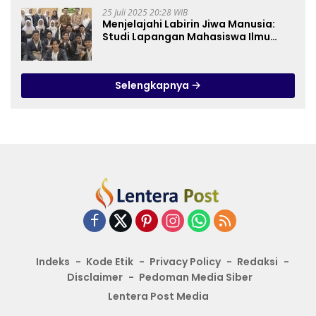
25 Juli 2025 20:28 WIB
Menjelajahi Labirin Jiwa Manusia:
Studi Lapangan Mahasiswa Ilmu
Tasawuf ISQI Sunan Pandanaran di
RSJ Grhasia
Selengkapnya
Indeks
Kode Etik
Privacy Policy
Redaksi
Disclaimer
Pedoman Media Siber
Lentera Post Media