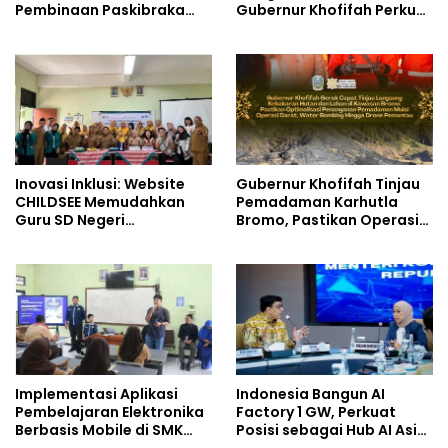
Pembinaan Paskibraka
Gubernur Khofifah Perkuat
HUT ke-81 RI
Instrumen Pengendalian
Harga dan Jaga Daya Beli
Inovasi Inklusi: Website
Gubernur Khofifah Tinjau
CHILDSEE Memudahkan
Pemadaman Karhutla
Guru SD Negeri
Bromo, Pastikan Operasi
Bantargebang III dalam
Darat, Water Bombing
Identifikasi Anak
dan Drone Dioptimalkan
Berkebutuhan Khusus
Implementasi Aplikasi
Indonesia Bangun AI
Pembelajaran Elektronika
Factory 1 GW, Perkuat
Berbasis Mobile di SMK
Posisi sebagai Hub AI Asia
Negeri 10 Kota Bekasi,
Tenggara