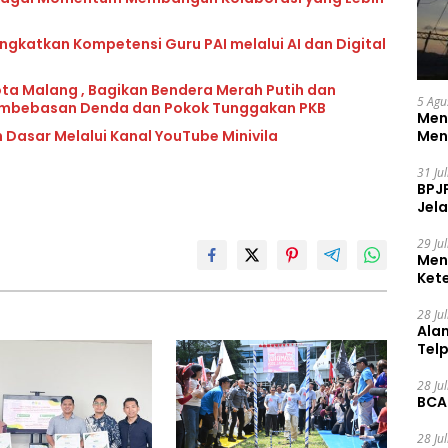
katkan Kompetensi Guru PAI melalui AI dan Digital
ota Malang , Bagikan Bendera Merah Putih dan
5 Agu
mbebasan Denda dan Pokok Tunggakan PKB
Men
 Dasar Melalui Kanal YouTube Minivila
Men
31 Ju
BPJ
Jela
29 Ju
Men
Ket
Ceg
28 Ju
Ala
Tel
28 Ju
BCA
28 Ju