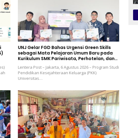
i
UNJ Gelar FGD Bahas Urgensi Green Skills
S)
sebagai Mata Pelajaran Umum Baru pada
Kurikulum SMK Pariwisata, Perhotelan, dan
UPW
es)
Lentera Post – Jakarta, 6 Agustus 2026 – Program Studi
lah
Pendidikan Kesejahteraan Keluarga (PKK)
Universitas…