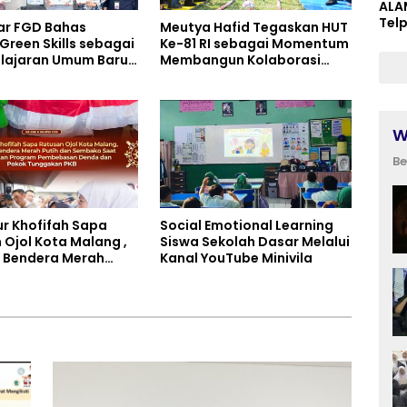
ALA
Tel
ar FGD Bahas
Meutya Hafid Tegaskan HUT
Green Skills sebagai
Ke-81 RI sebagai Momentum
lajaran Umum Baru
Membangun Kolaborasi
rikulum SMK
yang Lebih Kuat di
ata, Perhotelan, dan
Kemkomdigi
W
Be
r Khofifah Sapa
Social Emotional Learning
 Ojol Kota Malang ,
Siswa Sekolah Dasar Melalui
 Bendera Merah
Kanal YouTube Minivila
an Sembako Saat
tkan Program
asan Denda dan
unggakan PKB