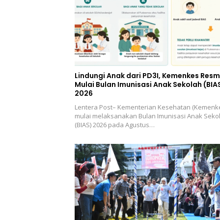
Lindungi Anak dari PD3I, Kemenkes Resm
Mulai Bulan Imunisasi Anak Sekolah (BIA
2026
Lentera Post– Kementerian Kesehatan (Kemenk
mulai melaksanakan Bulan Imunisasi Anak Seko
(BIAS) 2026 pada Agustus…