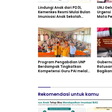
Lindungi Anak dari PD3I,
UNJ Gel
Kemenkes Resmi Mulai Bulan
Urgensi 
Imunisasi Anak Sekolah
Mata Pe
(BIAS) 2026
pada Ku
Pariwis
UPW
Program Pengabdian UNP
Gubernu
Berdampak Tingkatkan
Ratusan
Kompetensi Guru PAI melalui
Bagikan
AI dan Digital Pedagogy
Putih d
Manfaa
Pembeb
Pokok T
Rekomendasi untuk kamu