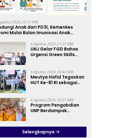
Agustus 2026 22:14 WIB
ndungi Anak dari PD3I, Kemenkes
smi Mulai Bulan Imunisasi Anak
kolah (BIAS) 2026
6 Agustus 2026 21:25 WIB
UNJ Gelar FGD Bahas
Urgensi Green Skills
sebagai Mata Pelajaran
Umum Baru pada
Kurikulum SMK
6 Agustus 2026 18:40 WIB
Pariwisata, Perhotelan,
Meutya Hafid Tegaskan
dan UPW
HUT Ke-81 RI sebagai
Momentum Membangun
Kolaborasi yang Lebih
Kuat di Kemkomdigi
6 Agustus 2026 18:27 WIB
Program Pengabdian
UNP Berdampak
Tingkatkan Kompetensi
Guru PAI melalui AI dan
Digital Pedagogy
Selengkapnya