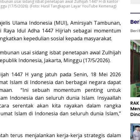
bunan usai sidang isbat penetapan awal Zulhijah 1447 H di kantor
nggu (17/5/2026). (Foto: Hasil Tangkapan Layar YouTube Kemenag)
Ber
jelis Ulama Indonesia (MUI), Amirsyah Tambunan,
i Raya Idul Adha 1447 Hijriah sebagai momentum
Beri
gkatkan kepedulian sosial kepada masyarakat.
mbunan usai sidang isbat penetapan awal Zulhijah
publik Indonesia, Jakarta, Minggu (17/5/2026).
ijah 1447 H yang jatuh pada Senin, 18 Mei 2026
t Islam di Indonesia dan berbagai negara dapat
amaan. “Ini sebuah momentum penting untuk
m Indonesia dan seluruh dunia Islam. Insyaallah
RAK
cara serentak akan kita rayakan dalam rangka
Men
mat Islam di Indonesia dan seluruh dunia Islam,”
Din
ah terus menjalankan kerja-kerja strategis dalam