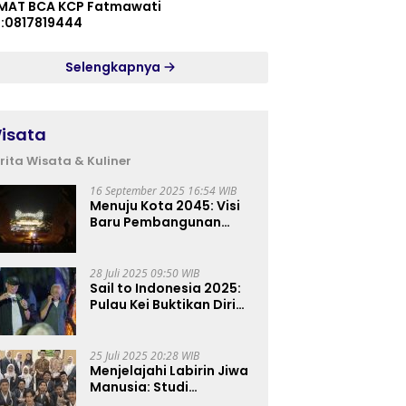
MAT BCA KCP Fatmawati
p:0817819444
Selengkapnya
isata
rita Wisata & Kuliner
16 September 2025 16:54 WIB
Menuju Kota 2045: Visi
Baru Pembangunan
Perkotaan Indonesia
28 Juli 2025 09:50 WIB
Sail to Indonesia 2025:
Pulau Kei Buktikan Diri
sebagai Destinasi Kelas
Dunia
25 Juli 2025 20:28 WIB
Menjelajahi Labirin Jiwa
Manusia: Studi
Lapangan Mahasiswa