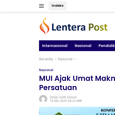
Langsung
Indeks
ke
konten
Internasional
Nasional
Pendidi
Beranda
Nasional
Nasional
MUI Ajak Umat Makn
Persatuan
Dimas Galih Giovan
18 Mei 2026 08:23 WIB