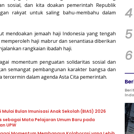
ian sosial, dan kita doakan pemerintah Republik
4
ngan rakyat untuk saling bahu-membahu dalam
5
rut mendoakan jemaah haji Indonesia yang tengah
 memperoleh haji mabrur dan senantiasa diberikan
jalankan rangkaian ibadah haji.
6
agai momentum penguatan solidaritas sosial dan
ngan semangat pembangunan karakter bangsa dan
 tercermin dalam agenda Asta Cita pemerintah.
Ber
Beri
Ind
 Mulai Bulan Imunisasi Anak Sekolah (BIAS) 2026
lls sebagai Mata Pelajaran Umum Baru pada
dan UPW
ebagai Momentum Membangun Kolaborasi yang Lebih