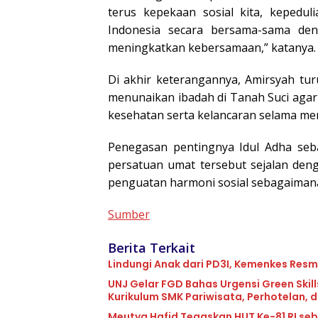
terus kepekaan sosial kita, kepedul
Indonesia secara bersama-sama de
meningkatkan kebersamaan,” katanya.
Di akhir keterangannya, Amirsyah tu
menunaikan ibadah di Tanah Suci agar
kesehatan serta kelancaran selama men
Penegasan pentingnya Idul Adha seb
persatuan umat tersebut sejalan de
penguatan harmoni sosial sebagaimana
Sumber
Berita Terkait
Lindungi Anak dari PD3I, Kemenkes Resmi
UNJ Gelar FGD Bahas Urgensi Green Ski
Kurikulum SMK Pariwisata, Perhotelan, 
Meutya Hafid Tegaskan HUT Ke-81 RI s