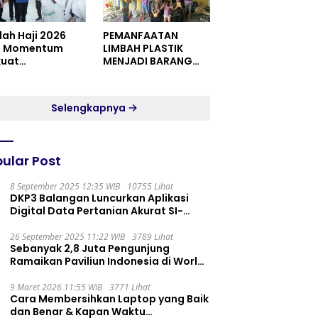
dah Haji 2026
PEMANFAATAN
i Momentum
LIMBAH PLASTIK
kuat
MENJADI BARANG
itualitas dan
YANG MEMILIKI NILAI
satuan
JUAL MASYARAKAT
WIDORO GADING
Selengkapnya
RESIDENCE
ular Post
8 September 2025 12:35 WIB
10755 Lihat
DKP3 Balangan Luncurkan Aplikasi
Digital Data Pertanian Akurat SI-
PELITA
26 September 2025 11:22 WIB
3789 Lihat
Sebanyak 2,8 Juta Pengunjung
Ramaikan Paviliun Indonesia di World
Expo 2025
9 Maret 2026 11:55 WIB
3771 Lihat
Cara Membersihkan Laptop yang Baik
dan Benar & Kapan Waktu