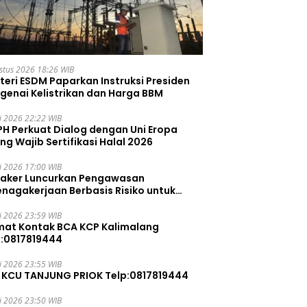
stus 2026 18:26 WIB
teri ESDM Paparkan Instruksi Presiden
genai Kelistrikan dan Harga BBM
li 2026 22:22 WIB
PH Perkuat Dialog dengan Uni Eropa
ng Wajib Sertifikasi Halal 2026
li 2026 17:00 WIB
aker Luncurkan Pengawasan
enagakerjaan Berbasis Risiko untuk
ah Pelanggaran
li 2026 23:59 WIB
mat Kontak BCA KCP Kalimalang
p:0817819444
li 2026 23:55 WIB
 KCU TANJUNG PRIOK Telp:0817819444
li 2026 23:50 WIB