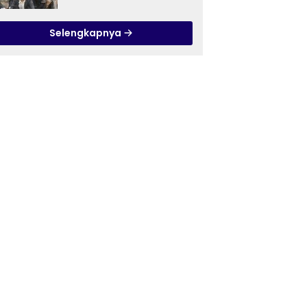
Ilmu Tasawuf ISQI Sunan
Pandanaran di RSJ
Selengkapnya
Grhasia