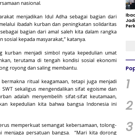
rsamaan nasional.
Iba
rakat menjadikan Idul Adha sebagai bagian dari
Jad
melalui ibadah kurban dan peningkatan solidaritas
Per
 sebagai bagian dari amal saleh kita dalam rangka
Spir
Per
 sosial kepada masyarakat,” katanya.
g kurban menjadi simbol nyata kepedulian umat
an, terutama di tengah kondisi sosial ekonomi
ong royong dan saling membantu.
Pop
1
a bermakna ritual keagamaan, tetapi juga menjadi
h SWT sekaligus mengendalikan sifat egoisme dan
ban adalah menyembelih sifat-sifat keutamaan,
2
an kepedulian kita bahwa bangsa Indonesia ini
3
terus memperkuat semangat kebersamaan, tolong-
mi menjaga persatuan bangsa. “Mari kita dorong