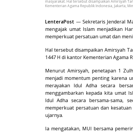
masyarakat. Hal tersebut disampaikan Amirsyah Tam
Kementerian Agama Republik Indonesia, Jakarta, Mi
LenteraPost
— Sekretaris Jenderal Ma
mengajak umat Islam menjadikan Har
memperkuat persatuan umat dan menin
Hal tersebut disampaikan Amirsyah Ta
1447 H di kantor Kementerian Agama Re
Menurut Amirsyah, penetapan 1 Zulh
menjadi momentum penting karena uma
merayakan Idul Adha secara bers
menggambarkan kepada kita umat Isla
Idul Adha secara bersama-sama, se
memperkuat persatuan dan kesatuan u
ujarnya.
Ia mengatakan, MUI bersama pemerint