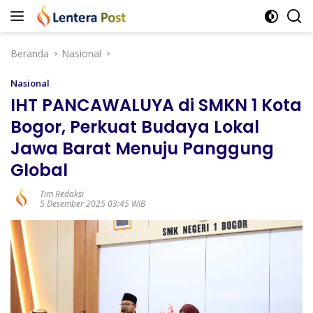
Langsung
ke
konten
Beranda
Nasional
Nasional
IHT PANCAWALUYA di SMKN 1 Kota
Bogor, Perkuat Budaya Lokal
Jawa Barat Menuju Panggung
Global
Tim Redaksi
5 Desember 2025 03:45 WIB