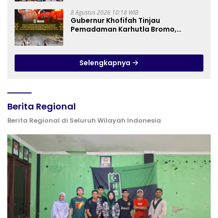
Anak Berkebutuhan Khusus
8 Agustus 2026 10:18 WIB
Gubernur Khofifah Tinjau
Pemadaman Karhutla Bromo,
Pastikan Operasi Darat, Water
Bombing dan Drone Dioptimalkan
Selengkapnya
Berita Regional
Berita Regional di Seluruh Wilayah Indonesia