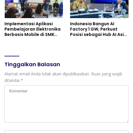
Implementasi Aplikasi
Indonesia Bangun AI
Pembelajaran Elektronika
Factory 1 GW, Perkuat
Berbasis Mobile di SMK
Posisi sebagai Hub AI Asia
Negeri 10 Kota Bekasi,
Tenggara
Mendukung Digitalisasi
dan Inovasi Pembelajaran
Tinggalkan Balasan
Alamat email Anda tidak akan dipublikasikan.
Ruas yang wajib
ditandai
*