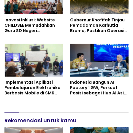
Inovasi Inklusi: Website
Gubernur Khofifah Tinjau
CHILDSEE Memudahkan
Pemadaman Karhutla
Guru SD Negeri
Bromo, Pastikan Operasi
Bantargebang III dalam
Darat, Water Bombing
Identifikasi Anak
dan Drone Dioptimalkan
Berkebutuhan Khusus
Implementasi Aplikasi
Indonesia Bangun AI
Pembelajaran Elektronika
Factory 1 GW, Perkuat
Berbasis Mobile di SMK
Posisi sebagai Hub AI Asia
Negeri 10 Kota Bekasi,
Tenggara
Mendukung Digitalisasi
dan Inovasi Pembelajaran
Rekomendasi untuk kamu