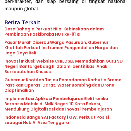
berkarakter, dan siap bersaing di tingkat nasional
maupun global.
Berita Terkait
Desa Bahagia Perkuat Nilai Kebinekaan dalam
Pembinaan Paskibraka HUT ke-81 RI
Pasar Murah Diserbu Warga Pasuruan, Gubernur
Khofifah Perkuat Instrumen Pengendalian Harga dan
Jaga Daya Beli
Inovasi Inklusi: Website CHILDSEE Memudahkan Guru SD
Negeri Bantargebang III dalam Identifikasi Anak
Berkebutuhan Khusus
Gubernur Khofifah Tinjau Pemadaman Karhutla Bromo,
Pastikan Operasi Darat, Water Bombing dan Drone
Dioptimalkan
Implementasi Aplikasi Pembelajaran Elektronika
Berbasis Mobile di SMK Negeri 10 Kota Bekasi,
Mendukung Digitalisasi dan Inovasi Pembelajaran
Indonesia Bangun AI Factory 1 GW, Perkuat Posisi
sebagai Hub AI Asia Tenggara