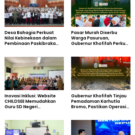
Desa Bahagia Perkuat
Pasar Murah Diserbu
Nilai Kebinekaan dalam
Warga Pasuruan,
Pembinaan Paskibraka
Gubernur Khofifah Perkuat
HUT ke-81 RI
Instrumen Pengendalian
Harga dan Jaga Daya Beli
Inovasi Inklusi: Website
Gubernur Khofifah Tinjau
CHILDSEE Memudahkan
Pemadaman Karhutla
Guru SD Negeri
Bromo, Pastikan Operasi
Bantargebang III dalam
Darat, Water Bombing
Identifikasi Anak
dan Drone Dioptimalkan
Berkebutuhan Khusus