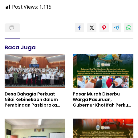
Post Views:
1,115
Baca Juga
Desa Bahagia Perkuat
Pasar Murah Diserbu
Nilai Kebinekaan dalam
Warga Pasuruan,
Pembinaan Paskibraka
Gubernur Khofifah Perkuat
HUT ke-81 RI
Instrumen Pengendalian
Harga dan Jaga Daya Beli