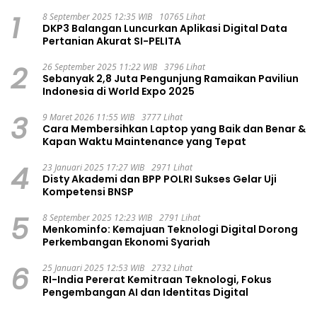
1
8 September 2025 12:35 WIB
10765 Lihat
DKP3 Balangan Luncurkan Aplikasi Digital Data
Pertanian Akurat SI-PELITA
2
26 September 2025 11:22 WIB
3796 Lihat
Sebanyak 2,8 Juta Pengunjung Ramaikan Paviliun
Indonesia di World Expo 2025
3
9 Maret 2026 11:55 WIB
3777 Lihat
Cara Membersihkan Laptop yang Baik dan Benar &
Kapan Waktu Maintenance yang Tepat
4
23 Januari 2025 17:27 WIB
2971 Lihat
Disty Akademi dan BPP POLRI Sukses Gelar Uji
Kompetensi BNSP
5
8 September 2025 12:23 WIB
2791 Lihat
Menkominfo: Kemajuan Teknologi Digital Dorong
Perkembangan Ekonomi Syariah
6
25 Januari 2025 12:53 WIB
2732 Lihat
RI-India Pererat Kemitraan Teknologi, Fokus
Pengembangan AI dan Identitas Digital