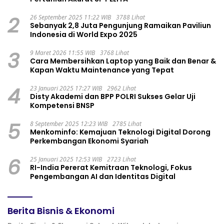
2
26 September 2025 11:22 WIB
3788 Lihat
Sebanyak 2,8 Juta Pengunjung Ramaikan Paviliun
Indonesia di World Expo 2025
3
9 Maret 2026 11:55 WIB
3768 Lihat
Cara Membersihkan Laptop yang Baik dan Benar &
Kapan Waktu Maintenance yang Tepat
4
23 Januari 2025 17:27 WIB
2962 Lihat
Disty Akademi dan BPP POLRI Sukses Gelar Uji
Kompetensi BNSP
5
8 September 2025 12:23 WIB
2785 Lihat
Menkominfo: Kemajuan Teknologi Digital Dorong
Perkembangan Ekonomi Syariah
6
25 Januari 2025 12:53 WIB
2723 Lihat
RI-India Pererat Kemitraan Teknologi, Fokus
Pengembangan AI dan Identitas Digital
Berita Bisnis & Ekonomi