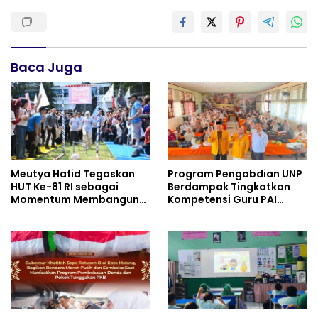
Baca Juga
Meutya Hafid Tegaskan
Program Pengabdian UNP
HUT Ke-81 RI sebagai
Berdampak Tingkatkan
Momentum Membangun
Kompetensi Guru PAI
Kolaborasi yang Lebih
melalui AI dan Digital
Kuat di Kemkomdigi
Pedagogy