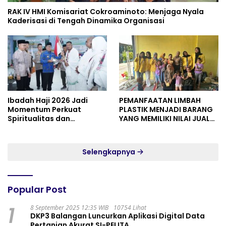
RAK IV HMI Komisariat Cokroaminoto: Menjaga Nyala
Kaderisasi di Tengah Dinamika Organisasi
Ibadah Haji 2026 Jadi
PEMANFAATAN LIMBAH
Momentum Perkuat
PLASTIK MENJADI BARANG
Spiritualitas dan
YANG MEMILIKI NILAI JUAL
Persatuan
MASYARAKAT WIDORO
GADING RESIDENCE
Selengkapnya
Popular Post
1
8 September 2025 12:35 WIB
10754 Lihat
DKP3 Balangan Luncurkan Aplikasi Digital Data
Pertanian Akurat SI-PELITA