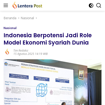
Langsung
ke
konten
Beranda
Nasional
Nasional
Indonesia Berpotensi Jadi Role
Model Ekonomi Syariah Dunia
Tim Redaksi
15 Agustus 2025 14:19 WIB