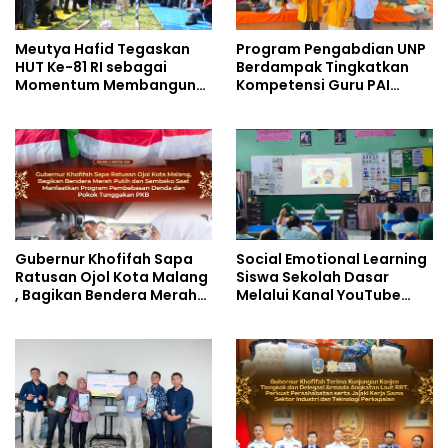
Meutya Hafid Tegaskan
Program Pengabdian UNP
HUT Ke-81 RI sebagai
Berdampak Tingkatkan
Momentum Membangun
Kompetensi Guru PAI
Kolaborasi yang Lebih
melalui AI dan Digital
Kuat di Kemkomdigi
Pedagogy
Gubernur Khofifah Sapa
Social Emotional Learning
Ratusan Ojol Kota Malang
Siswa Sekolah Dasar
, Bagikan Bendera Merah
Melalui Kanal YouTube
Putih dan Sembako Saat
Minivila
Manfaatkan Program
Pembebasan Denda dan
Pokok Tunggakan PKB