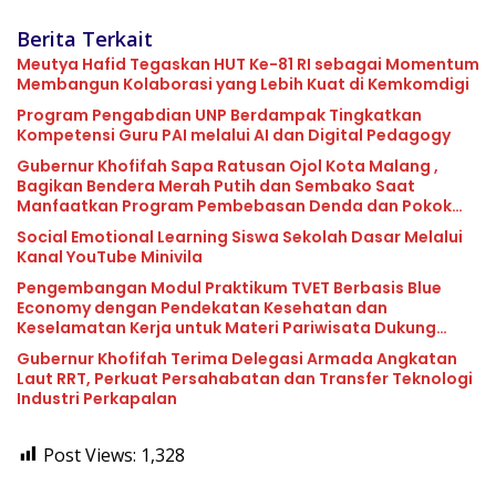
Berita Terkait
Meutya Hafid Tegaskan HUT Ke-81 RI sebagai Momentum
Membangun Kolaborasi yang Lebih Kuat di Kemkomdigi
Program Pengabdian UNP Berdampak Tingkatkan
Kompetensi Guru PAI melalui AI dan Digital Pedagogy
Gubernur Khofifah Sapa Ratusan Ojol Kota Malang ,
Bagikan Bendera Merah Putih dan Sembako Saat
Manfaatkan Program Pembebasan Denda dan Pokok
Tunggakan PKB
Social Emotional Learning Siswa Sekolah Dasar Melalui
Kanal YouTube Minivila
Pengembangan Modul Praktikum TVET Berbasis Blue
Economy dengan Pendekatan Kesehatan dan
Keselamatan Kerja untuk Materi Pariwisata Dukung
Pencapaian SDGs
Gubernur Khofifah Terima Delegasi Armada Angkatan
Laut RRT, Perkuat Persahabatan dan Transfer Teknologi
Industri Perkapalan
Post Views:
1,328