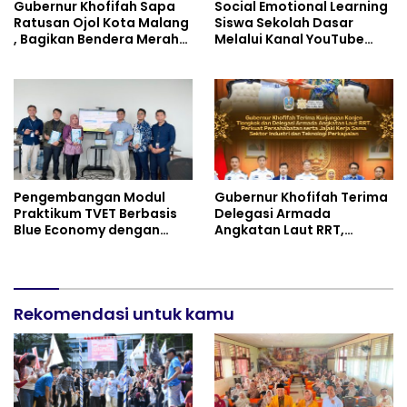
Gubernur Khofifah Sapa
Social Emotional Learning
Ratusan Ojol Kota Malang
Siswa Sekolah Dasar
, Bagikan Bendera Merah
Melalui Kanal YouTube
Putih dan Sembako Saat
Minivila
Manfaatkan Program
Pembebasan Denda dan
Pokok Tunggakan PKB
Pengembangan Modul
Gubernur Khofifah Terima
Praktikum TVET Berbasis
Delegasi Armada
Blue Economy dengan
Angkatan Laut RRT,
Pendekatan Kesehatan
Perkuat Persahabatan
dan Keselamatan Kerja
dan Transfer Teknologi
untuk Materi Pariwisata
Industri Perkapalan
Dukung Pencapaian SDGs
Rekomendasi untuk kamu