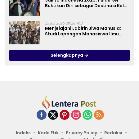
Sail to Indonesia 2025: Pulau Kei
Buktikan Diri sebagai Destinasi Kelas
Dunia
25 Juli 2025 20:28 WIB
Menjelajahi Labirin Jiwa Manusia:
Studi Lapangan Mahasiswa Ilmu
Tasawuf ISQI Sunan Pandanaran di
RSJ Grhasia
Selengkapnya
Indeks
Kode Etik
Privacy Policy
Redaksi