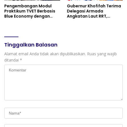
Pengembangan Modul
Gubernur Khofifah Terima
Praktikum TVET Berbasis
Delegasi Armada
Blue Economy dengan
Angkatan Laut RRT,
Pendekatan Kesehatan
Perkuat Persahabatan
dan Keselamatan Kerja
dan Transfer Teknologi
untuk Materi Pariwisata
Industri Perkapalan
Dukung Pencapaian SDGs
Tinggalkan Balasan
Alamat email Anda tidak akan dipublikasikan.
Ruas yang wajib
ditandai
*