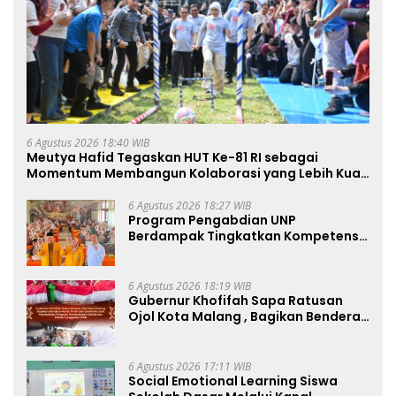
6 Agustus 2026 18:40 WIB
Meutya Hafid Tegaskan HUT Ke-81 RI sebagai
Momentum Membangun Kolaborasi yang Lebih Kuat
di Kemkomdigi
6 Agustus 2026 18:27 WIB
Program Pengabdian UNP
Berdampak Tingkatkan Kompetensi
Guru PAI melalui AI dan Digital
Pedagogy
6 Agustus 2026 18:19 WIB
Gubernur Khofifah Sapa Ratusan
Ojol Kota Malang , Bagikan Bendera
Merah Putih dan Sembako Saat
Manfaatkan Program Pembebasan
Denda dan Pokok Tunggakan PKB
6 Agustus 2026 17:11 WIB
Social Emotional Learning Siswa