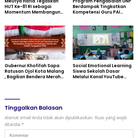
Meutya Hafid Tegaskan
Program Pengabdian UNP
HUT Ke-81 RI sebagai
Berdampak Tingkatkan
Momentum Membangun
Kompetensi Guru PAI
Kolaborasi yang Lebih
melalui AI dan Digital
Kuat di Kemkomdigi
Pedagogy
Gubernur Khofifah Sapa
Social Emotional Learning
Ratusan Ojol Kota Malang
Siswa Sekolah Dasar
, Bagikan Bendera Merah
Melalui Kanal YouTube
Putih dan Sembako Saat
Minivila
Manfaatkan Program
Pembebasan Denda dan
Pokok Tunggakan PKB
Tinggalkan Balasan
Alamat email Anda tidak akan dipublikasikan.
Ruas yang wajib
ditandai
*