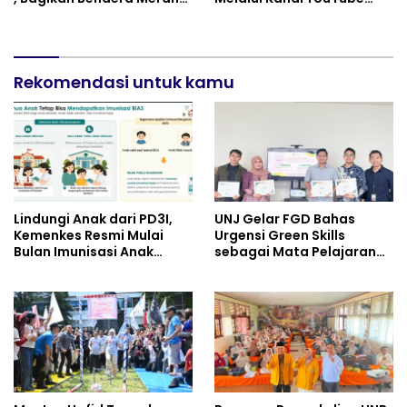
Putih dan Sembako Saat
Minivila
Manfaatkan Program
Pembebasan Denda dan
Pokok Tunggakan PKB
Rekomendasi untuk kamu
Lindungi Anak dari PD3I,
UNJ Gelar FGD Bahas
Kemenkes Resmi Mulai
Urgensi Green Skills
Bulan Imunisasi Anak
sebagai Mata Pelajaran
Sekolah (BIAS) 2026
Umum Baru pada
Kurikulum SMK Pariwisata,
Perhotelan, dan UPW