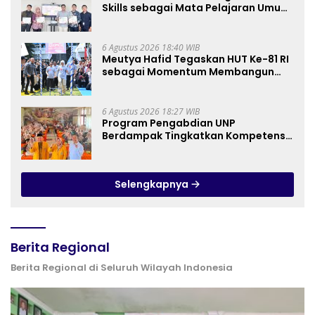
Skills sebagai Mata Pelajaran Umum
Baru pada Kurikulum SMK Pariwisata,
Perhotelan, dan UPW
6 Agustus 2026 18:40 WIB
Meutya Hafid Tegaskan HUT Ke-81 RI
sebagai Momentum Membangun
Kolaborasi yang Lebih Kuat di
Kemkomdigi
6 Agustus 2026 18:27 WIB
Program Pengabdian UNP
Berdampak Tingkatkan Kompetensi
Guru PAI melalui AI dan Digital
Pedagogy
Selengkapnya
Berita Regional
Berita Regional di Seluruh Wilayah Indonesia