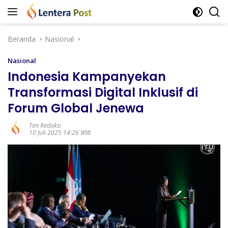
Langsung
ke
konten
Beranda
Nasional
Nasional
Indonesia Kampanyekan
Transformasi Digital Inklusif di
Forum Global Jenewa
Tim Redaksi
10 Juli 2025 14:26 WIB