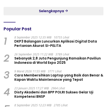
GADING RESIDENCE
Selengkapnya
Popular Post
1
8 September 2025 12:35 WIB
10755 Lihat
DKP3 Balangan Luncurkan Aplikasi Digital Data
Pertanian Akurat SI-PELITA
2
26 September 2025 11:22 WIB
3789 Lihat
Sebanyak 2,8 Juta Pengunjung Ramaikan Paviliun
Indonesia di World Expo 2025
3
9 Maret 2026 11:55 WIB
3771 Lihat
Cara Membersihkan Laptop yang Baik dan Benar &
Kapan Waktu Maintenance yang Tepat
4
23 Januari 2025 17:27 WIB
2964 Lihat
Disty Akademi dan BPP POLRI Sukses Gelar Uji
Kompetensi BNSP
8 September 2025 12:23 WIB
2785 Lihat