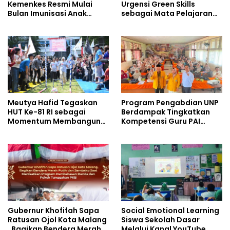
Kemenkes Resmi Mulai
Urgensi Green Skills
Bulan Imunisasi Anak
sebagai Mata Pelajaran
Sekolah (BIAS) 2026
Umum Baru pada
Kurikulum SMK Pariwisata,
Perhotelan, dan UPW
Meutya Hafid Tegaskan
Program Pengabdian UNP
HUT Ke-81 RI sebagai
Berdampak Tingkatkan
Momentum Membangun
Kompetensi Guru PAI
Kolaborasi yang Lebih
melalui AI dan Digital
Kuat di Kemkomdigi
Pedagogy
Gubernur Khofifah Sapa
Social Emotional Learning
Ratusan Ojol Kota Malang
Siswa Sekolah Dasar
, Bagikan Bendera Merah
Melalui Kanal YouTube