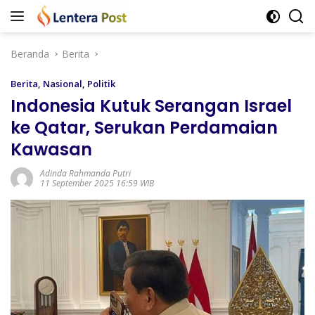
Langsung
ke
konten
Beranda
Berita
Berita
,
Nasional
,
Politik
Indonesia Kutuk Serangan Israel
ke Qatar, Serukan Perdamaian
Kawasan
Adinda Rahmanda Putri
11 September 2025 16:59 WIB