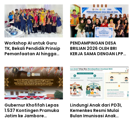
untuk Keluarga Pahlawan
untuk Kelompok Tani dan
dan Perintis Kemerdekaan
UMKM
Workshop AI untuk Guru
PENDAMPINGAN DESA
TK, Bekali Pendidik Prinsip
BRILIAN 2026 OLEH BRI
Pemanfaatan AI hingga
KERJA SAMA DENGAN LPPM
Praktik Membuat Media
UNIVERSITAS JENDERAL
Ajar
SOEDIRMAN PURWOKERTO
Gubernur Khofifah Lepas
Lindungi Anak dari PD3I,
1.537 Kontingen Pramuka
Kemenkes Resmi Mulai
Jatim ke Jambore
Bulan Imunisasi Anak
Nasional XII: Pesankan
Sekolah (BIAS) 2026
Pererat Persaudaraan,
Perkuat Persatuan dan