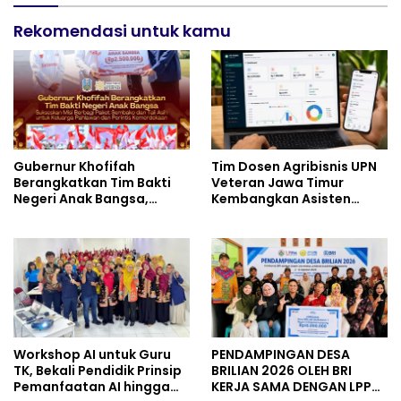
Semangat Nasionalisme
Rekomendasi untuk kamu
Gubernur Khofifah
Tim Dosen Agribisnis UPN
Berangkatkan Tim Bakti
Veteran Jawa Timur
Negeri Anak Bangsa,
Kembangkan Asisten
Berbagi Kebahagiaan
Keuangan Berbasis AI
untuk Keluarga Pahlawan
untuk Kelompok Tani dan
dan Perintis Kemerdekaan
UMKM
Workshop AI untuk Guru
PENDAMPINGAN DESA
TK, Bekali Pendidik Prinsip
BRILIAN 2026 OLEH BRI
Pemanfaatan AI hingga
KERJA SAMA DENGAN LPPM