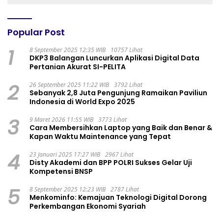
Popular Post
1
8 September 2025 12:35 WIB
10757 Lihat
DKP3 Balangan Luncurkan Aplikasi Digital Data
Pertanian Akurat SI-PELITA
2
26 September 2025 11:22 WIB
3792 Lihat
Sebanyak 2,8 Juta Pengunjung Ramaikan Paviliun
Indonesia di World Expo 2025
3
9 Maret 2026 11:55 WIB
3773 Lihat
Cara Membersihkan Laptop yang Baik dan Benar &
Kapan Waktu Maintenance yang Tepat
4
23 Januari 2025 17:27 WIB
2967 Lihat
Disty Akademi dan BPP POLRI Sukses Gelar Uji
Kompetensi BNSP
5
8 September 2025 12:23 WIB
2787 Lihat
Menkominfo: Kemajuan Teknologi Digital Dorong
Perkembangan Ekonomi Syariah