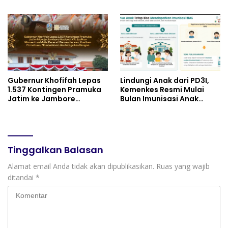
Praktik Membuat Media
UNIVERSITAS JENDERAL
Ajar
SOEDIRMAN PURWOKERTO
Gubernur Khofifah Lepas
Lindungi Anak dari PD3I,
1.537 Kontingen Pramuka
Kemenkes Resmi Mulai
Jatim ke Jambore
Bulan Imunisasi Anak
Nasional XII: Pesankan
Sekolah (BIAS) 2026
Pererat Persaudaraan,
Perkuat Persatuan dan
Semangat Nasionalisme
Tinggalkan Balasan
Alamat email Anda tidak akan dipublikasikan.
Ruas yang wajib
ditandai
*