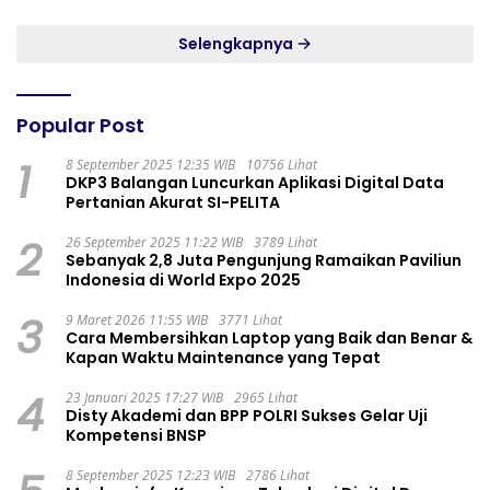
GADING RESIDENCE
Selengkapnya
Popular Post
1
8 September 2025 12:35 WIB
10756 Lihat
DKP3 Balangan Luncurkan Aplikasi Digital Data
Pertanian Akurat SI-PELITA
2
26 September 2025 11:22 WIB
3789 Lihat
Sebanyak 2,8 Juta Pengunjung Ramaikan Paviliun
Indonesia di World Expo 2025
3
9 Maret 2026 11:55 WIB
3771 Lihat
Cara Membersihkan Laptop yang Baik dan Benar &
Kapan Waktu Maintenance yang Tepat
4
23 Januari 2025 17:27 WIB
2965 Lihat
Disty Akademi dan BPP POLRI Sukses Gelar Uji
Kompetensi BNSP
8 September 2025 12:23 WIB
2786 Lihat