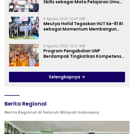
Skills sebagai Mata Pelajaran Umum
Baru pada Kurikulum SMK Pariwisata,
Perhotelan, dan UPW
6 Agustus 2026 18:40 WIB
Meutya Hafid Tegaskan HUT Ke-81 RI
sebagai Momentum Membangun
Kolaborasi yang Lebih Kuat di
Kemkomdigi
6 Agustus 2026 18:27 WIB
Program Pengabdian UNP
Berdampak Tingkatkan Kompetensi
Guru PAI melalui AI dan Digital
Pedagogy
Selengkapnya
Berita Regional
Berita Regional di Seluruh Wilayah Indonesia