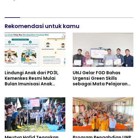
Putih dan Sembako Saat
Minivila
Manfaatkan Program
Pembebasan Denda dan
Pokok Tunggakan PKB
Rekomendasi untuk kamu
Lindungi Anak dari PD3I,
UNJ Gelar FGD Bahas
Kemenkes Resmi Mulai
Urgensi Green Skills
Bulan Imunisasi Anak
sebagai Mata Pelajaran
Sekolah (BIAS) 2026
Umum Baru pada
Kurikulum SMK Pariwisata,
Perhotelan, dan UPW
Meutya Hafid Tegaskan
Program Pengabdian UNP