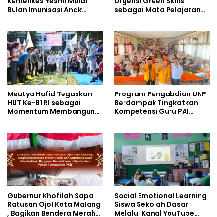
Kemenkes Resmi Mulai
Urgensi Green Skills
Bulan Imunisasi Anak
sebagai Mata Pelajaran
Sekolah (BIAS) 2026
Umum Baru pada
Kurikulum SMK Pariwisata,
Perhotelan, dan UPW
Meutya Hafid Tegaskan
Program Pengabdian UNP
HUT Ke-81 RI sebagai
Berdampak Tingkatkan
Momentum Membangun
Kompetensi Guru PAI
Kolaborasi yang Lebih
melalui AI dan Digital
Kuat di Kemkomdigi
Pedagogy
Gubernur Khofifah Sapa
Social Emotional Learning
Ratusan Ojol Kota Malang
Siswa Sekolah Dasar
, Bagikan Bendera Merah
Melalui Kanal YouTube