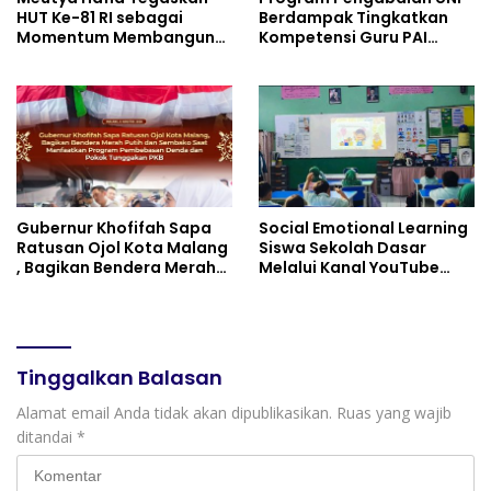
HUT Ke-81 RI sebagai
Berdampak Tingkatkan
Momentum Membangun
Kompetensi Guru PAI
Kolaborasi yang Lebih
melalui AI dan Digital
Kuat di Kemkomdigi
Pedagogy
Gubernur Khofifah Sapa
Social Emotional Learning
Ratusan Ojol Kota Malang
Siswa Sekolah Dasar
, Bagikan Bendera Merah
Melalui Kanal YouTube
Putih dan Sembako Saat
Minivila
Manfaatkan Program
Pembebasan Denda dan
Pokok Tunggakan PKB
Tinggalkan Balasan
Alamat email Anda tidak akan dipublikasikan.
Ruas yang wajib
ditandai
*