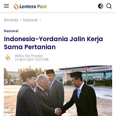
Langsung
ke
konten
Beranda
Nasional
Nasional
Indonesia-Yordania Jalin Kerja
Sama Pertanian
Wahyu Eko Prasetyo
14 April 2025 18:25 WIB