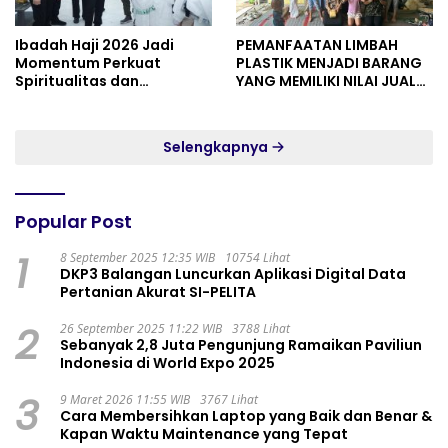
Ibadah Haji 2026 Jadi
PEMANFAATAN LIMBAH
Momentum Perkuat
PLASTIK MENJADI BARANG
Spiritualitas dan
YANG MEMILIKI NILAI JUAL
Persatuan
MASYARAKAT WIDORO
GADING RESIDENCE
Selengkapnya
Popular Post
1
8 September 2025 12:35 WIB
10754 Lihat
DKP3 Balangan Luncurkan Aplikasi Digital Data
Pertanian Akurat SI-PELITA
2
26 September 2025 11:22 WIB
3788 Lihat
Sebanyak 2,8 Juta Pengunjung Ramaikan Paviliun
Indonesia di World Expo 2025
3
9 Maret 2026 11:55 WIB
3767 Lihat
Cara Membersihkan Laptop yang Baik dan Benar &
Kapan Waktu Maintenance yang Tepat