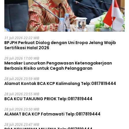
31 Juli 2026 22:22 WIB
BPJPH Perkuat Dialog dengan Uni Eropa Jelang Wajib
Sertifikasi Halal 2026
29 Juli 2026 17:00 WIB
Menaker Luncurkan Pengawasan Ketenagakerjaan
Berbasis Risiko untuk Cegah Pelanggaran
28 Juli 2026 23:59 WIB
Alamat Kontak BCA KCP Kalimalang Telp:0817819444
28 Juli 2026 23:55 WIB
BCA KCU TANJUNG PRIOK Telp:0817819444
28 Juli 2026 23:50 WIB
ALAMAT BCA KCP Fatmawati Telp:0817819444
28 Juli 2026 23:47 WIB