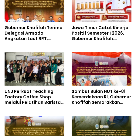
Gubernur Khofifah Terima
Jawa Timur Catat Kinerja
Delegasi Armada
Positif Semester I 2026,
Angkatan Laut RRT,
Gubernur Khofifah:
Perkuat Persahabatan
Pertumbuhan Ekonomi
dan Transfer Teknologi
Tertinggi di Pulau Jawa
Industri Perkapalan
UNJ Perkuat Teaching
Sambut Bulan HUT ke-81
Factory Coffee Shop
Kemerdekaan RI, Gubernur
melalui Pelatihan Barista
Khofifah Semarakkan
dan Produksi Cookies di
Pasar Murah di Gresik
SLBN 2 Central Kota
dengan Berbagi Ribuan
Cimahi
Bendera Merah Putih Bagi
Masyarakat