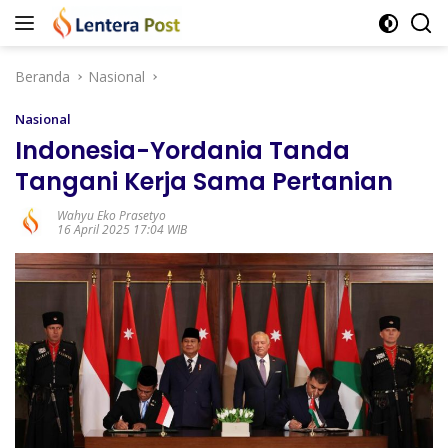
Langsung
ke
konten
Beranda
Nasional
Nasional
Indonesia-Yordania Tanda
Tangani Kerja Sama Pertanian
Wahyu Eko Prasetyo
16 April 2025 17:04 WIB