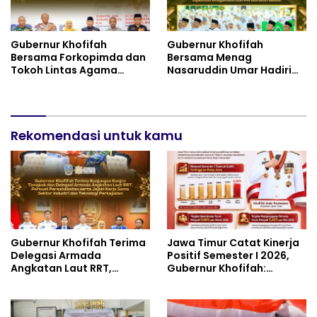
Gubernur Khofifah
Gubernur Khofifah
Bersama Forkopimda dan
Bersama Menag
Tokoh Lintas Agama
Nasaruddin Umar Hadiri
Perkuat Komitmen Jaga
Tabligh Akbar _Bridging
Kedamaian Jawa Timur
to International Grand
serta Semangat
Imams Conference_ (IGIC)
Kebangsaan
2026: Dukung Penguatan
Rekomendasi untuk kamu
Peran Masjid sebagai
Pusat Peradaban,
Diplomasi Keagamaan
dan Perdamaian Global
Gubernur Khofifah Terima
Jawa Timur Catat Kinerja
Delegasi Armada
Positif Semester I 2026,
Angkatan Laut RRT,
Gubernur Khofifah:
Perkuat Persahabatan
Pertumbuhan Ekonomi
dan Transfer Teknologi
Tertinggi di Pulau Jawa
Industri Perkapalan