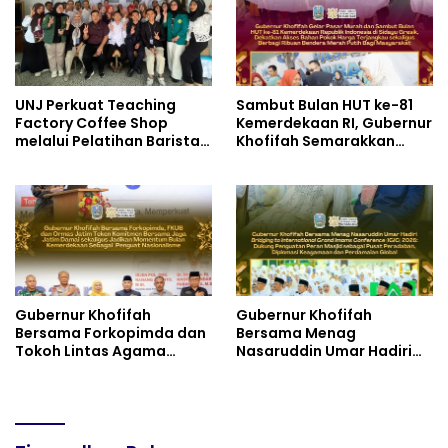
UNJ Perkuat Teaching
Sambut Bulan HUT ke-81
Factory Coffee Shop
Kemerdekaan RI, Gubernur
melalui Pelatihan Barista
Khofifah Semarakkan
dan Produksi Cookies di
Pasar Murah di Gresik
SLBN 2 Central Kota
dengan Berbagi Ribuan
Cimahi
Bendera Merah Putih Bagi
Masyarakat
Gubernur Khofifah
Gubernur Khofifah
Bersama Forkopimda dan
Bersama Menag
Tokoh Lintas Agama
Nasaruddin Umar Hadiri
Perkuat Komitmen Jaga
Tabligh Akbar _Bridging
Kedamaian Jawa Timur
to International Grand
serta Semangat
Imams Conference_ (IGIC)
Kebangsaan
2026: Dukung Penguatan
Peran Masjid sebagai