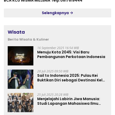
BCA KCU WISMA MILLENIA Telp:0817819444
Selengkapnya
Wisata
Berita Wisata & Kuliner
16 September 2025 16:54 WIB
Menuju Kota 2045: Visi Baru
Pembangunan Perkotaan Indonesia
28 Juli 2025 09:50 WIB
Sail to Indonesia 2025: Pulau Kei
Buktikan Diri sebagai Destinasi Kelas
Dunia
25 Juli 2025 20:28 WIB
Menjelajahi Labirin Jiwa Manusia:
Studi Lapangan Mahasiswa Ilmu
Tasawuf ISQI Sunan Pandanaran di
RSJ Grhasia