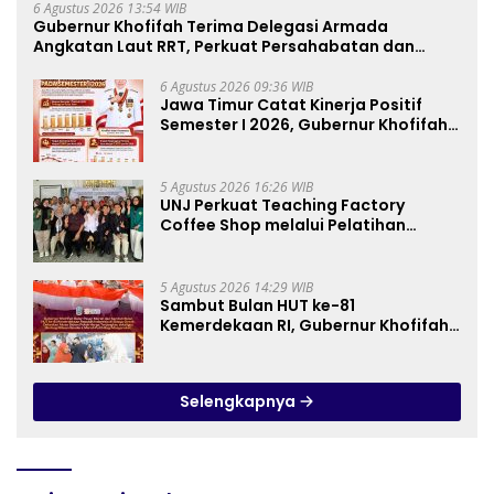
6 Agustus 2026 13:54 WIB
Gubernur Khofifah Terima Delegasi Armada
Angkatan Laut RRT, Perkuat Persahabatan dan
Transfer Teknologi Industri Perkapalan
6 Agustus 2026 09:36 WIB
Jawa Timur Catat Kinerja Positif
Semester I 2026, Gubernur Khofifah:
Pertumbuhan Ekonomi Tertinggi di
Pulau Jawa
5 Agustus 2026 16:26 WIB
UNJ Perkuat Teaching Factory
Coffee Shop melalui Pelatihan
Barista dan Produksi Cookies di SLBN
2 Central Kota Cimahi
5 Agustus 2026 14:29 WIB
Sambut Bulan HUT ke-81
Kemerdekaan RI, Gubernur Khofifah
Semarakkan Pasar Murah di Gresik
dengan Berbagi Ribuan Bendera
Merah Putih Bagi Masyarakat
Selengkapnya