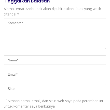
Tinggalkan Balasan
Pusat Peradaban,
Diplomasi Keagamaan
Alamat email Anda tidak akan dipublikasikan.
Ruas yang wajib
dan Perdamaian Global
ditandai
*
Simpan nama, email, dan situs web saya pada peramban ini
untuk komentar saya berikutnya.