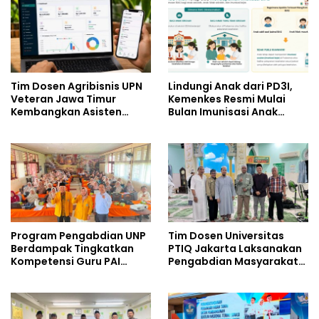
Tim Dosen Agribisnis UPN
Lindungi Anak dari PD3I,
Veteran Jawa Timur
Kemenkes Resmi Mulai
Kembangkan Asisten
Bulan Imunisasi Anak
Keuangan Berbasis AI
Sekolah (BIAS) 2026
untuk Kelompok Tani dan
UMKM
Program Pengabdian UNP
Tim Dosen Universitas
Berdampak Tingkatkan
PTIQ Jakarta Laksanakan
Kompetensi Guru PAI
Pengabdian Masyarakat
melalui AI dan Digital
di Masjid Al-Rohim, Ho Chi
Pedagogy
Minh City, Vietnam