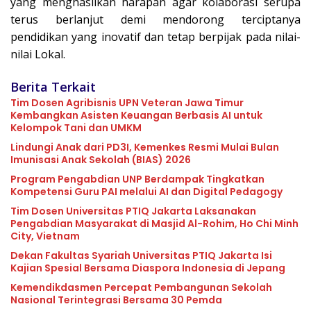
yang menghasilkan harapan agar kolaborasi serupa
terus berlanjut demi mendorong terciptanya
pendidikan yang inovatif dan tetap berpijak pada nilai-
nilai Lokal.
Berita Terkait
Tim Dosen Agribisnis UPN Veteran Jawa Timur
Kembangkan Asisten Keuangan Berbasis AI untuk
Kelompok Tani dan UMKM
Lindungi Anak dari PD3I, Kemenkes Resmi Mulai Bulan
Imunisasi Anak Sekolah (BIAS) 2026
Program Pengabdian UNP Berdampak Tingkatkan
Kompetensi Guru PAI melalui AI dan Digital Pedagogy
Tim Dosen Universitas PTIQ Jakarta Laksanakan
Pengabdian Masyarakat di Masjid Al-Rohim, Ho Chi Minh
City, Vietnam
Dekan Fakultas Syariah Universitas PTIQ Jakarta Isi
Kajian Spesial Bersama Diaspora Indonesia di Jepang
Kemendikdasmen Percepat Pembangunan Sekolah
Nasional Terintegrasi Bersama 30 Pemda