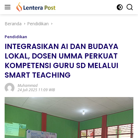
Langsung
ke
konten
Beranda
Pendidikan
Pendidikan
INTEGRASIKAN AI DAN BUDAYA
LOKAL, DOSEN UMMA PERKUAT
KOMPETENSI GURU SD MELALUI
SMART TEACHING
Muhammad
24 Juli 2025 11:09 WIB