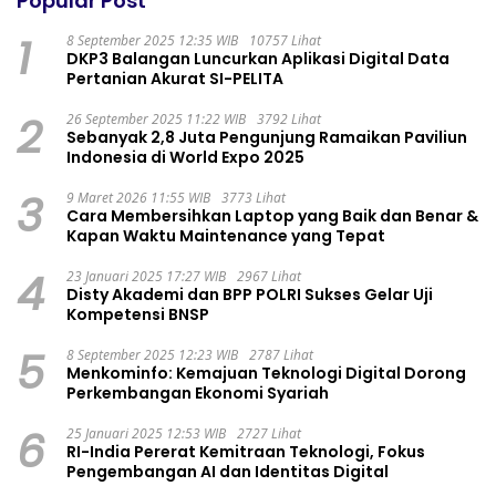
Popular Post
1
8 September 2025 12:35 WIB
10757 Lihat
DKP3 Balangan Luncurkan Aplikasi Digital Data
Pertanian Akurat SI-PELITA
2
26 September 2025 11:22 WIB
3792 Lihat
Sebanyak 2,8 Juta Pengunjung Ramaikan Paviliun
Indonesia di World Expo 2025
3
9 Maret 2026 11:55 WIB
3773 Lihat
Cara Membersihkan Laptop yang Baik dan Benar &
Kapan Waktu Maintenance yang Tepat
4
23 Januari 2025 17:27 WIB
2967 Lihat
Disty Akademi dan BPP POLRI Sukses Gelar Uji
Kompetensi BNSP
5
8 September 2025 12:23 WIB
2787 Lihat
Menkominfo: Kemajuan Teknologi Digital Dorong
Perkembangan Ekonomi Syariah
6
25 Januari 2025 12:53 WIB
2727 Lihat
RI-India Pererat Kemitraan Teknologi, Fokus
Pengembangan AI dan Identitas Digital