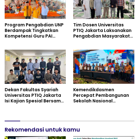
Program Pengabdian UNP
Tim Dosen Universitas
Berdampak Tingkatkan
PTIQ Jakarta Laksanakan
Kompetensi Guru PAI
Pengabdian Masyarakat
melalui AI dan Digital
di Masjid Al-Rohim, Ho Chi
Pedagogy
Minh City, Vietnam
Dekan Fakultas Syariah
Kemendikdasmen
Universitas PTIQ Jakarta
Percepat Pembangunan
Isi Kajian Spesial Bersama
Sekolah Nasional
Diaspora Indonesia di
Terintegrasi Bersama 30
Jepang
Pemda
Rekomendasi untuk kamu