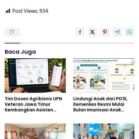
Post Views:
934
Baca Juga
Tim Dosen Agribisnis UPN
Lindungi Anak dari PD3I,
Veteran Jawa Timur
Kemenkes Resmi Mulai
Kembangkan Asisten
Bulan Imunisasi Anak
Keuangan Berbasis AI
Sekolah (BIAS) 2026
untuk Kelompok Tani dan
UMKM