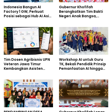
Indonesia Bangun AI
Gubernur Khofifah
Factory 1 GW, Perkuat
Berangkatkan Tim Bakti
Posisi sebagai Hub AI Asia
Negeri Anak Bangsa,
Tenggara
Berbagi Kebahagiaan
untuk Keluarga Pahlawan
dan Perintis Kemerdekaan
Tim Dosen Agribisnis UPN
Workshop AI untuk Guru
Veteran Jawa Timur
TK, Bekali Pendidik Prinsip
Kembangkan Asisten
Pemanfaatan AI hingga
Keuangan Berbasis AI
Praktik Membuat Media
untuk Kelompok Tani dan
Ajar
UMKM