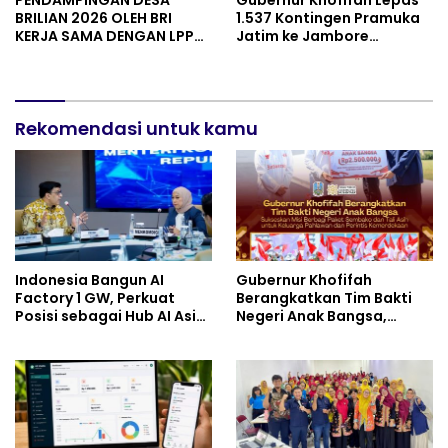
PENDAMPINGAN DESA
Gubernur Khofifah Lepas
BRILIAN 2026 OLEH BRI
1.537 Kontingen Pramuka
KERJA SAMA DENGAN LPPM
Jatim ke Jambore
UNIVERSITAS JENDERAL
Nasional XII: Pesankan
SOEDIRMAN PURWOKERTO
Pererat Persaudaraan,
Perkuat Persatuan dan
Semangat Nasionalisme
Rekomendasi untuk kamu
Indonesia Bangun AI
Gubernur Khofifah
Factory 1 GW, Perkuat
Berangkatkan Tim Bakti
Posisi sebagai Hub AI Asia
Negeri Anak Bangsa,
Tenggara
Berbagi Kebahagiaan
untuk Keluarga Pahlawan
dan Perintis Kemerdekaan