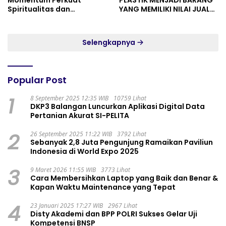
Momentum Perkuat
PLASTIK MENJADI BARANG
Spiritualitas dan
YANG MEMILIKI NILAI JUAL
Persatuan
MASYARAKAT WIDORO
GADING RESIDENCE
Selengkapnya
Popular Post
1
8 September 2025 12:35 WIB
10759 Lihat
DKP3 Balangan Luncurkan Aplikasi Digital Data
Pertanian Akurat SI-PELITA
2
26 September 2025 11:22 WIB
3792 Lihat
Sebanyak 2,8 Juta Pengunjung Ramaikan Paviliun
Indonesia di World Expo 2025
3
9 Maret 2026 11:55 WIB
3773 Lihat
Cara Membersihkan Laptop yang Baik dan Benar &
Kapan Waktu Maintenance yang Tepat
4
23 Januari 2025 17:27 WIB
2967 Lihat
Disty Akademi dan BPP POLRI Sukses Gelar Uji
Kompetensi BNSP