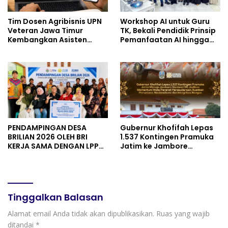
Tim Dosen Agribisnis UPN
Workshop AI untuk Guru
Veteran Jawa Timur
TK, Bekali Pendidik Prinsip
Kembangkan Asisten
Pemanfaatan AI hingga
Keuangan Berbasis AI
Praktik Membuat Media
untuk Kelompok Tani dan
Ajar
UMKM
PENDAMPINGAN DESA
Gubernur Khofifah Lepas
BRILIAN 2026 OLEH BRI
1.537 Kontingen Pramuka
KERJA SAMA DENGAN LPPM
Jatim ke Jambore
UNIVERSITAS JENDERAL
Nasional XII: Pesankan
SOEDIRMAN PURWOKERTO
Pererat Persaudaraan,
Perkuat Persatuan dan
Semangat Nasionalisme
Tinggalkan Balasan
Alamat email Anda tidak akan dipublikasikan.
Ruas yang wajib
ditandai
*