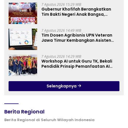
7 Agustus 2026 15:29 WIB
Gubernur Khofifah Berangkatkan
Tim Bakti Negeri Anak Bangsa,
Berbagi Kebahagiaan untuk
Keluarga Pahlawan dan Perintis
Kemerdekaan
7 Agustus 2026 14:49 WIB
Tim Dosen Agribisnis UPN Veteran
Jawa Timur Kembangkan Asisten
Keuangan Berbasis AI untuk
Kelompok Tani dan UMKM
7 Agustus 2026 14:29 WIB
Workshop AI untuk Guru TK, Bekali
Pendidik Prinsip Pemanfaatan AI
hingga Praktik Membuat Media Ajar
Selengkapnya
Berita Regional
Berita Regional di Seluruh Wilayah Indonesia