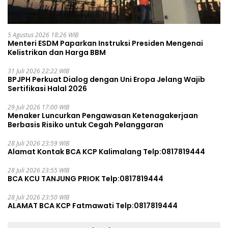
5 Agustus 2026 18:26 WIB
Menteri ESDM Paparkan Instruksi Presiden Mengenai
Kelistrikan dan Harga BBM
31 Juli 2026 22:22 WIB
BPJPH Perkuat Dialog dengan Uni Eropa Jelang Wajib
Sertifikasi Halal 2026
29 Juli 2026 17:00 WIB
Menaker Luncurkan Pengawasan Ketenagakerjaan
Berbasis Risiko untuk Cegah Pelanggaran
28 Juli 2026 23:59 WIB
Alamat Kontak BCA KCP Kalimalang Telp:0817819444
28 Juli 2026 23:55 WIB
BCA KCU TANJUNG PRIOK Telp:0817819444
28 Juli 2026 23:50 WIB
ALAMAT BCA KCP Fatmawati Telp:0817819444