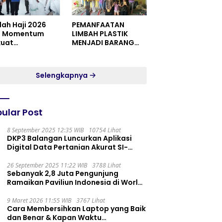
dah Haji 2026
PEMANFAATAN
i Momentum
LIMBAH PLASTIK
kuat
MENJADI BARANG
itualitas dan
YANG MEMILIKI NILAI
satuan
JUAL MASYARAKAT
WIDORO GADING
Selengkapnya
RESIDENCE
ular Post
8 September 2025 12:35 WIB
10754 Lihat
DKP3 Balangan Luncurkan Aplikasi
Digital Data Pertanian Akurat SI-
PELITA
26 September 2025 11:22 WIB
3788 Lihat
Sebanyak 2,8 Juta Pengunjung
Ramaikan Paviliun Indonesia di World
Expo 2025
9 Maret 2026 11:55 WIB
3767 Lihat
Cara Membersihkan Laptop yang Baik
dan Benar & Kapan Waktu