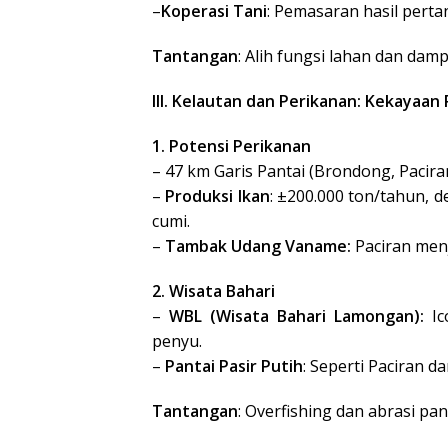
–
Koperasi Tani
: Pemasaran hasil pertan
Tantangan
: Alih fungsi lahan dan dam
III. Kelautan dan Perikanan: Kekayaan 
1. Potensi Perikanan
– 47 km Garis Pantai (Brondong, Pacira
–
Produksi Ikan
: ±200.000 ton/tahun, 
cumi.
–
Tambak Udang Vaname:
Paciran menj
2. Wisata Bahari
–
WBL (Wisata Bahari Lamongan):
Ic
penyu.
–
Pantai Pasir Putih
: Seperti Paciran d
Tantangan
: Overfishing dan abrasi pan