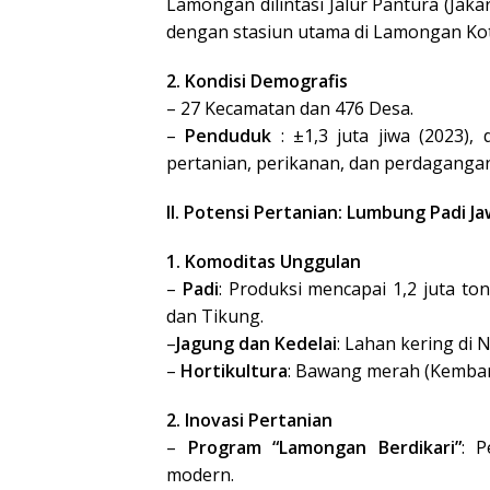
Lamongan dilintasi Jalur Pantura (Jakar
dengan stasiun utama di Lamongan Kot
2. Kondisi Demografis
– 27 Kecamatan dan 476 Desa.
–
Penduduk
: ±1,3 juta jiwa (2023),
pertanian, perikanan, dan perdagangan
II. Potensi Pertanian: Lumbung Padi J
1. Komoditas Unggulan
–
Padi
: Produksi mencapai 1,2 juta to
dan Tikung.
–
Jagung dan Kedelai
: Lahan kering di 
–
Hortikultura
: Bawang merah (Kemban
2. Inovasi Pertanian
–
Program “Lamongan Berdikari”
: P
modern.