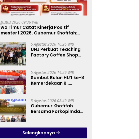
Agustus 2026 09:36 WIB
wa Timur Catat Kinerja Positif
mester I 2026, Gubernur Khofifah:
ertumbuhan Ekonomi Tertinggi di
ulau Jawa
5 Agustus 2026 16:26 WIB
UNJ Perkuat Teaching
Factory Coffee Shop
melalui Pelatihan
Barista dan Produksi
Cookies di SLBN 2
5 Agustus 2026 14:29 WIB
Central Kota Cimahi
Sambut Bulan HUT ke-81
Kemerdekaan RI,
Gubernur Khofifah
Semarakkan Pasar
Murah di Gresik dengan
5 Agustus 2026 08:49 WIB
Berbagi Ribuan Bendera
Gubernur Khofifah
Merah Putih Bagi
Bersama Forkopimda
Masyarakat
dan Tokoh Lintas
Agama Perkuat
Komitmen Jaga
Selengkapnya
Kedamaian Jawa Timur