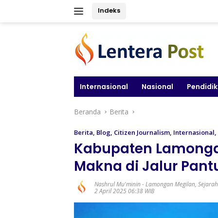
Langsung
Indeks
ke
konten
Internasional
Nasional
Pendidi
Beranda
Berita
Berita
,
Blog
,
Citizen Journalism
,
Internasional
,
Kabupaten Lamongan
Makna di Jalur Pant
Nashrul Mu'minin
-
Lamongan Megilan
,
Sejara
2 April 2025 06:38 WIB