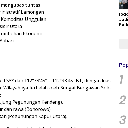
n mengupas tuntas:
ministratif Lamongan
Iba
n Komoditas Unggulan
Jad
Per
isir Utara
Spir
ertumbuhan Ekonomi
Per
 Bahari
Pop
1
6” LS** dan 112°33’45” – 112°33’45” BT, dengan luas
r). Wilayahnya terbelah oleh Sungai Bengawan Solo
:
2
(ujung Pegunungan Kendeng).
r dan rawa (Bonorowo).
3
itan (Pegunungan Kapur Utara).