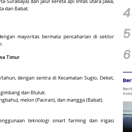
ta-Surabaya) dan jalur kereta api lintas utara Jawa,
4
a dan Babat.
5
 dengan mayoritas bermata pencaharian di sektor
.
6
awa Timur
n/tahun, dengan sentra di Kecamatan Sugio, Deket,
Ber
Beri
Ngimbang dan Bluluk.
Ind
gbahu), melon (Paciran), dan mangga (Babat).
enggunaan teknologi smart farming dan irigasi