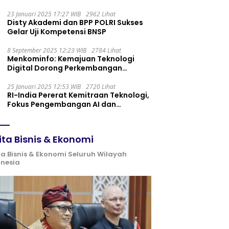
Maintenance yang Tepat
23 Januari 2025 17:27 WIB
2962 Lihat
Disty Akademi dan BPP POLRI Sukses
Gelar Uji Kompetensi BNSP
8 September 2025 12:23 WIB
2784 Lihat
Menkominfo: Kemajuan Teknologi
Digital Dorong Perkembangan
Ekonomi Syariah
25 Januari 2025 12:53 WIB
2720 Lihat
RI-India Pererat Kemitraan Teknologi,
Fokus Pengembangan AI dan
Identitas Digital
ita Bisnis & Ekonomi
ta Bisnis & Ekonomi Seluruh Wilayah
onesia