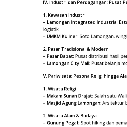
IV. Industri dan Perdagangan: Pusat
1. Kawasan Industri
–
Lamongan Integrated Industrial Esta
logistik.
–
UMKM Kuliner:
Soto Lamongan, wingk
2. Pasar Tradisional & Modern
–
Pasar Babat
: Pusat distribusi hasil pe
–
Lamongan City Mall
: Pusat belanja m
V. Pariwisata: Pesona Religi hingga Al
1. Wisata Religi
–
Makam Sunan Drajat:
Salah satu Wali
–
Masjid Agung Lamongan
: Arsitektu
2. Wisata Alam & Budaya
–
Gunung Pegat
: Spot hiking dan pe