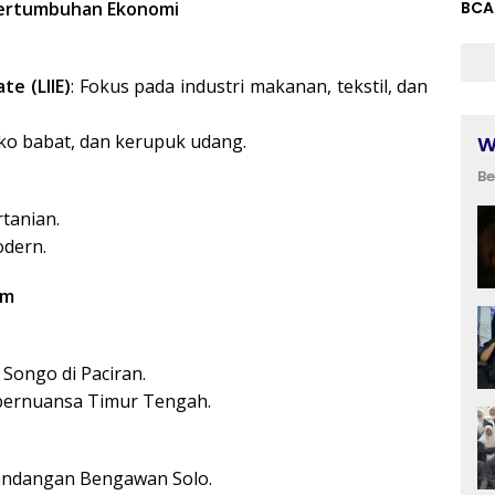
BCA
 Pertumbuhan Ekonomi
te (LIIE)
: Fokus pada industri makanan, tekstil, dan
o babat, dan kerupuk udang.
W
Be
rtanian.
odern.
am
 Songo di Paciran.
r bernuansa Timur Tengah.
mandangan Bengawan Solo.