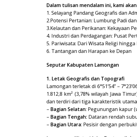
Dalam tulisan mendalam ini, kami aka
1. Selayang Pandang Geografis dan Ad
2.Potensi Pertanian: Lumbung Padi da
3.Kelautan dan Perikanan: Kekayaan Pes
4. Industri dan Perdagangan: Pusat P
5. Pariwisata: Dari Wisata Religi hingga
6. Tantangan dan Harapan ke Depan
Seputar Kabupaten Lamongan
1. Letak Geografis dan Topografi
Lamongan terletak di 6°51’54” – 7°23’0
1.812,8 km² (3,78% wilayah Jawa Timu
dan terdiri dari tiga karakteristik utama
–
Bagian Selatan
: Pegunungan kapur 
–
Bagian Tengah:
Dataran rendah subu
–
Bagian Utara
: Pesisir dengan perbuk