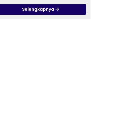
Pandanaran di RSJ
Selengkapnya
Grhasia