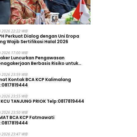
li 2026 22:22 WIB
PH Perkuat Dialog dengan Uni Eropa
ng Wajib Sertifikasi Halal 2026
li 2026 17:00 WIB
aker Luncurkan Pengawasan
enagakerjaan Berbasis Risiko untuk
ah Pelanggaran
li 2026 23:59 WIB
mat Kontak BCA KCP Kalimalang
p:0817819444
li 2026 23:55 WIB
 KCU TANJUNG PRIOK Telp:0817819444
li 2026 23:50 WIB
MAT BCA KCP Fatmawati
p:0817819444
li 2026 23:47 WIB