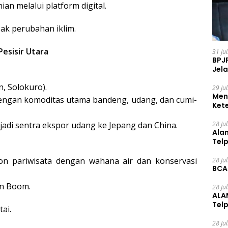
ian melalui platform digital.
pak perubahan iklim.
Pesisir Utara
31 Ju
BPJ
Jela
n, Solokuro).
29 Ju
Men
dengan komoditas utama bandeng, udang, dan cumi-
Ket
Ceg
28 Ju
adi sentra ekspor udang ke Jepang dan China.
Ala
Tel
on pariwisata dengan wahana air dan konservasi
28 Ju
BCA
an Boom.
28 Ju
ALA
Tel
tai.
28 Ju