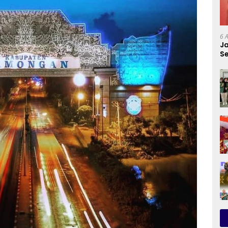
6 
Ja
Se
P
P