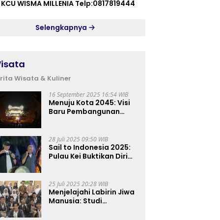
 KCU WISMA MILLENIA Telp:0817819444
Selengkapnya
isata
rita Wisata & Kuliner
16 September 2025 16:54 WIB
Menuju Kota 2045: Visi
Baru Pembangunan
Perkotaan Indonesia
28 Juli 2025 09:50 WIB
Sail to Indonesia 2025:
Pulau Kei Buktikan Diri
sebagai Destinasi Kelas
Dunia
25 Juli 2025 20:28 WIB
Menjelajahi Labirin Jiwa
Manusia: Studi
Lapangan Mahasiswa
Ilmu Tasawuf ISQI Sunan