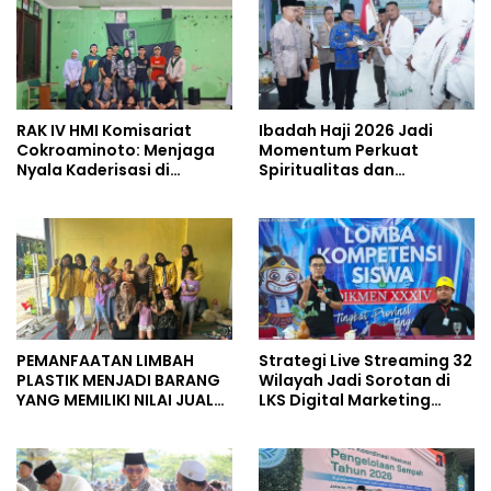
RAK IV HMI Komisariat
Ibadah Haji 2026 Jadi
Cokroaminoto: Menjaga
Momentum Perkuat
Nyala Kaderisasi di
Spiritualitas dan
Tengah Dinamika
Persatuan
Organisasi
PEMANFAATAN LIMBAH
Strategi Live Streaming 32
PLASTIK MENJADI BARANG
Wilayah Jadi Sorotan di
YANG MEMILIKI NILAI JUAL
LKS Digital Marketing
MASYARAKAT WIDORO
Jateng 2026 Purwokerto
GADING RESIDENCE