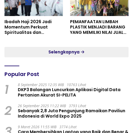
Ibadah Haji 2026 Jadi
PEMANFAATAN LIMBAH
Momentum Perkuat
PLASTIK MENJADI BARANG
Spiritualitas dan
YANG MEMILIKI NILAI JUAL
Persatuan
MASYARAKAT WIDORO
GADING RESIDENCE
Selengkapnya
Popular Post
1
8 September 2025 12:35 WIB
10763 Lihat
DKP3 Balangan Luncurkan Aplikasi Digital Data
Pertanian Akurat SI-PELITA
2
26 September 2025 11:22 WIB
3793 Lihat
Sebanyak 2,8 Juta Pengunjung Ramaikan Paviliun
Indonesia di World Expo 2025
3
9 Maret 2026 11:55 WIB
3774 Lihat
Cara Membersihkan Laptop yang Baik dan Benar &