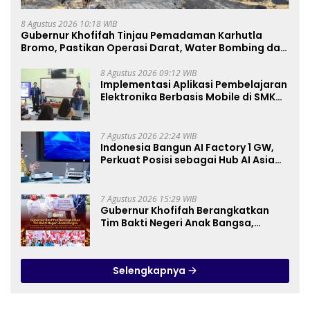
8 Agustus 2026 10:18 WIB
Gubernur Khofifah Tinjau Pemadaman Karhutla
Bromo, Pastikan Operasi Darat, Water Bombing dan
Drone Dioptimalkan
8 Agustus 2026 09:12 WIB
Implementasi Aplikasi Pembelajaran
Elektronika Berbasis Mobile di SMK
Negeri 10 Kota Bekasi, Mendukung
Digitalisasi dan Inovasi
Pembelajaran
7 Agustus 2026 22:24 WIB
Indonesia Bangun AI Factory 1 GW,
Perkuat Posisi sebagai Hub AI Asia
Tenggara
7 Agustus 2026 15:29 WIB
Gubernur Khofifah Berangkatkan
Tim Bakti Negeri Anak Bangsa,
Berbagi Kebahagiaan untuk
Keluarga Pahlawan dan Perintis
Kemerdekaan
Selengkapnya