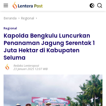
Langsung
ke
konten
Beranda
Regional
Regional
Kapolda Bengkulu Luncurkan
Penanaman Jagung Serentak 1
Juta Hektar di Kabupaten
Seluma
Redaksi Lenterapost
23 Januari 2025 12:07 WIB