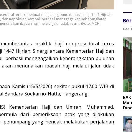
edural terus diperkuat menjelang puncak musim haji 1447 Hijriah.
i, dan Kepolisian kembali berhasil menggagalkan keberangkatan
Ber
nunaikan ibadah haji melalui jalur tidak resmi. (Foto: MCH
Beri
memberantas praktik haji nonprosedural terus
 1447 Hijriah. Sinergi antara Kementerian Haji dan
bali berhasil menggagalkan keberangkatan puluhan
akan menunaikan ibadah haji melalui jalur tidak
ada Kamis (15/5/2026) sekitar pukul 17.00 WIB di
al Bandara Soekarno-Hatta, Tangerang.
RAK
Men
PNS) Kementerian Haji dan Umrah, Muhammad,
Din
rmula dari pemeriksaan acak yang dilakukan
an penumpang yang hendak melakukan perjalanan