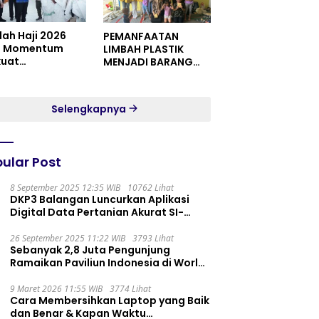
dah Haji 2026
PEMANFAATAN
i Momentum
LIMBAH PLASTIK
kuat
MENJADI BARANG
itualitas dan
YANG MEMILIKI NILAI
satuan
JUAL MASYARAKAT
WIDORO GADING
Selengkapnya
RESIDENCE
ular Post
8 September 2025 12:35 WIB
10762 Lihat
DKP3 Balangan Luncurkan Aplikasi
Digital Data Pertanian Akurat SI-
PELITA
26 September 2025 11:22 WIB
3793 Lihat
Sebanyak 2,8 Juta Pengunjung
Ramaikan Paviliun Indonesia di World
Expo 2025
9 Maret 2026 11:55 WIB
3774 Lihat
Cara Membersihkan Laptop yang Baik
dan Benar & Kapan Waktu