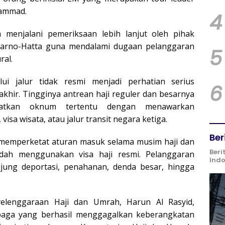
hammad.
4
 menjalani pemeriksaan lebih lanjut oleh pihak
ekarno-Hatta guna mendalami dugaan pelanggaran
5
ral.
ui jalur tidak resmi menjadi perhatian serius
6
khir. Tingginya antrean haji reguler dan besarnya
aatkan oknum tertentu dengan menawarkan
visa wisata, atau jalur transit negara ketiga.
Ber
h memperketat aturan masuk selama musim haji dan
Beri
dah menggunakan visa haji resmi. Pelanggaran
Ind
jung deportasi, penahanan, denda besar, hingga
yelenggaraan Haji dan Umrah, Harun Al Rasyid,
mbaga yang berhasil menggagalkan keberangkatan