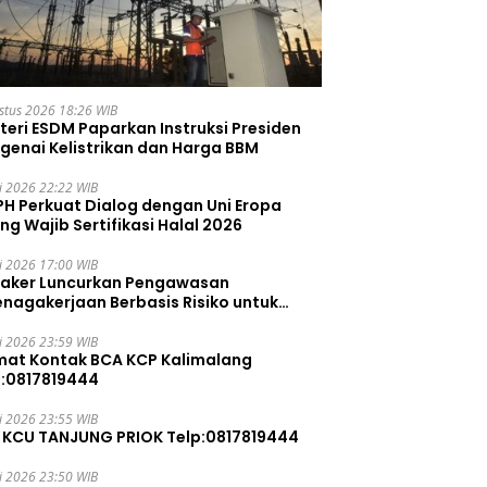
stus 2026 18:26 WIB
teri ESDM Paparkan Instruksi Presiden
genai Kelistrikan dan Harga BBM
li 2026 22:22 WIB
PH Perkuat Dialog dengan Uni Eropa
ng Wajib Sertifikasi Halal 2026
li 2026 17:00 WIB
aker Luncurkan Pengawasan
enagakerjaan Berbasis Risiko untuk
ah Pelanggaran
li 2026 23:59 WIB
mat Kontak BCA KCP Kalimalang
p:0817819444
li 2026 23:55 WIB
 KCU TANJUNG PRIOK Telp:0817819444
li 2026 23:50 WIB