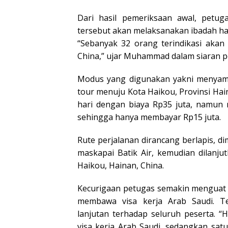
Dari hasil pemeriksaan awal, pet
tersebut akan melaksanakan ibadah haji
“Sebanyak 32 orang terindikasi akan
China,” ujar Muhammad dalam siaran pe
Modus yang digunakan yakni menyama
tour menuju Kota Haikou, Provinsi Hain
hari dengan biaya Rp35 juta, namun 
sehingga hanya membayar Rp15 juta.
Rute perjalanan dirancang berlapis, 
maskapai Batik Air, kemudian dilanj
Haikou, Hainan, China.
Kecurigaan petugas semakin menguat 
membawa visa kerja Arab Saudi. T
lanjutan terhadap seluruh peserta. 
visa kerja Arab Saudi, sedangkan sat