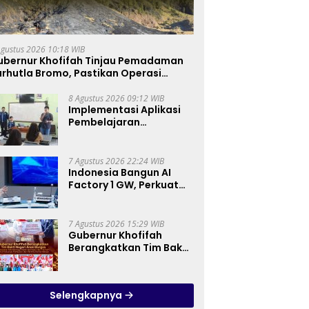
Agustus 2026 10:18 WIB
ubernur Khofifah Tinjau Pemadaman
rhutla Bromo, Pastikan Operasi
arat, Water Bombing dan Drone
ioptimalkan
8 Agustus 2026 09:12 WIB
Implementasi Aplikasi
Pembelajaran
Elektronika Berbasis
Mobile di SMK Negeri 10
Kota Bekasi, Mendukung
7 Agustus 2026 22:24 WIB
Digitalisasi dan Inovasi
Indonesia Bangun AI
Pembelajaran
Factory 1 GW, Perkuat
Posisi sebagai Hub AI
Asia Tenggara
7 Agustus 2026 15:29 WIB
Gubernur Khofifah
Berangkatkan Tim Bakti
Negeri Anak Bangsa,
Berbagi Kebahagiaan
untuk Keluarga
Selengkapnya
Pahlawan dan Perintis