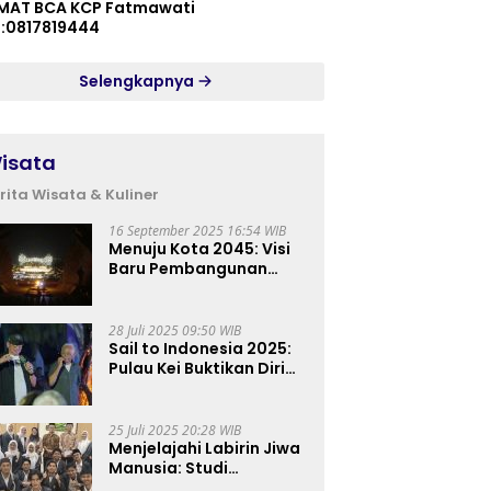
MAT BCA KCP Fatmawati
p:0817819444
Selengkapnya
isata
rita Wisata & Kuliner
16 September 2025 16:54 WIB
Menuju Kota 2045: Visi
Baru Pembangunan
Perkotaan Indonesia
28 Juli 2025 09:50 WIB
Sail to Indonesia 2025:
Pulau Kei Buktikan Diri
sebagai Destinasi Kelas
Dunia
25 Juli 2025 20:28 WIB
Menjelajahi Labirin Jiwa
Manusia: Studi
Lapangan Mahasiswa