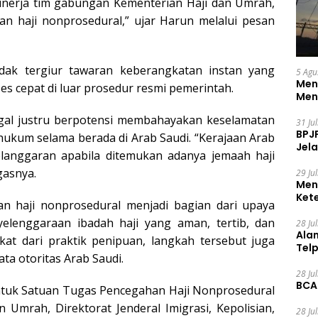
 kinerja tim gabungan Kementerian Haji dan Umrah,
an haji nonprosedural,” ujar Harun melalui pesan
dak tergiur tawaran keberangkatan instan yang
5 Agu
Men
s cepat di luar prosedur resmi pemerintah.
Men
gal justru berpotensi membahayakan keselamatan
31 Ju
BPJ
ukum selama berada di Arab Saudi. “Kerajaan Arab
Jela
langgaran apabila ditemukan adanya jemaah haji
gasnya.
29 Ju
Men
Ket
 haji nonprosedural menjadi bagian dari upaya
Ceg
elenggaraan ibadah haji yang aman, tertib, dan
28 Ju
Ala
kat dari praktik penipuan, langkah tersebut juga
Tel
ta otoritas Arab Saudi.
28 Ju
BCA
tuk Satuan Tugas Pencegahan Haji Nonprosedural
 Umrah, Direktorat Jenderal Imigrasi, Kepolisian,
28 Ju