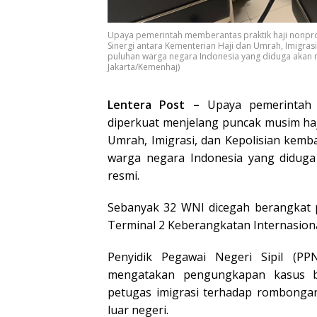
Upaya pemerintah memberantas praktik haji nonpros
Sinergi antara Kementerian Haji dan Umrah, Imigras
puluhan warga negara Indonesia yang diduga akan me
Jakarta/Kemenhaj)
Lentera Post –
Upaya pemerintah 
diperkuat menjelang puncak musim haji
Umrah, Imigrasi, dan Kepolisian kem
warga negara Indonesia yang diduga 
resmi.
Sebanyak 32 WNI dicegah berangkat p
Terminal 2 Keberangkatan Internasion
Penyidik Pegawai Negeri Sipil (P
mengatakan pengungkapan kasus be
petugas imigrasi terhadap rombong
luar negeri.