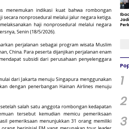
ugas menemukan indikasi kuat bahwa rombongan
Iba
 secara nonprosedural melalui jalur negara ketiga.
Jad
 melaksanakan haji nonprosedural melalui negara
Per
Spir
rsnya, Senin (18/5/2026).
Per
rkan perjalanan sebagai program wisata Muslim
an, China. Para peserta dijanjikan perjalanan enam
mendapat subsidi dari perusahaan penyelenggara
Pop
1
dimulai dari Jakarta menuju Singapura menggunakan
utkan dengan penerbangan Hainan Airlines menuju
2
setelah salah satu anggota rombongan kedapatan
emuan tersebut kemudian memicu pemeriksaan
3
“Hasil pemeriksaan menunjukkan 31 orang memiliki
u orang berinisial EM yang merupakan tour leader