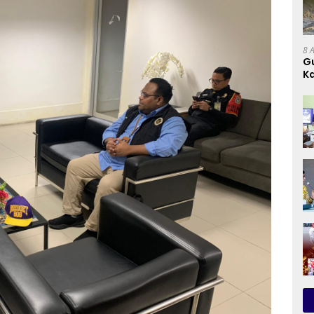
8 
G
Ka
D
D