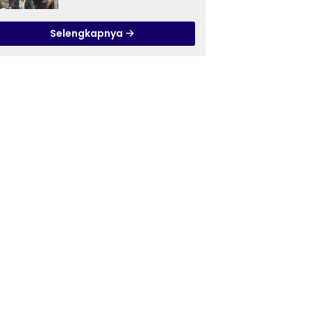
Ilmu Tasawuf ISQI Sunan
Pandanaran di RSJ
Selengkapnya
Grhasia