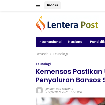
Langsung
Indeks
ke
konten
Internasional
Nasional
Pendidi
Beranda
Teknologi
Teknologi
Kemensos Pastikan U
Penyaluran Bansos 
Jonatan Risa Siswanto
3 September 2025 15:59 WIB