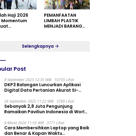
dah Haji 2026
PEMANFAATAN
i Momentum
LIMBAH PLASTIK
kuat
MENJADI BARANG
itualitas dan
YANG MEMILIKI NILAI
satuan
JUAL MASYARAKAT
WIDORO GADING
Selengkapnya
RESIDENCE
ular Post
8 September 2025 12:35 WIB
10755 Lihat
DKP3 Balangan Luncurkan Aplikasi
Digital Data Pertanian Akurat SI-
PELITA
26 September 2025 11:22 WIB
3789 Lihat
Sebanyak 2,8 Juta Pengunjung
Ramaikan Paviliun Indonesia di World
Expo 2025
9 Maret 2026 11:55 WIB
3771 Lihat
Cara Membersihkan Laptop yang Baik
dan Benar & Kapan Waktu