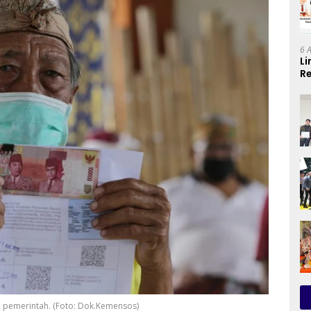
6 
Li
Re
Se
ri pemerintah. (Foto: Dok.Kemensos)