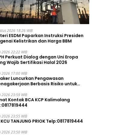
stus 2026 18:26 WIB
teri ESDM Paparkan Instruksi Presiden
genai Kelistrikan dan Harga BBM
li 2026 22:22 WIB
PH Perkuat Dialog dengan Uni Eropa
ng Wajib Sertifikasi Halal 2026
li 2026 17:00 WIB
aker Luncurkan Pengawasan
enagakerjaan Berbasis Risiko untuk
ah Pelanggaran
li 2026 23:59 WIB
mat Kontak BCA KCP Kalimalang
p:0817819444
li 2026 23:55 WIB
 KCU TANJUNG PRIOK Telp:0817819444
li 2026 23:50 WIB