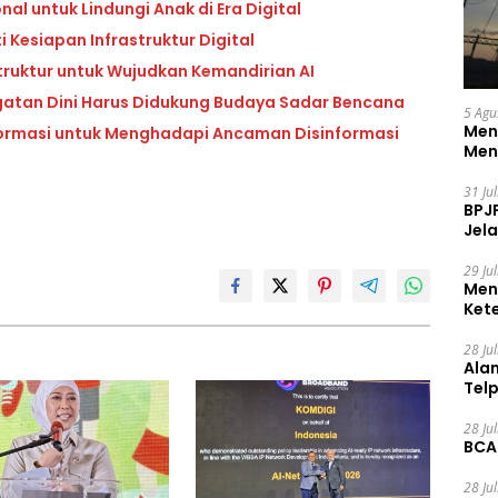
l untuk Lindungi Anak di Era Digital
i Kesiapan Infrastruktur Digital
truktur untuk Wujudkan Kemandirian AI
gatan Dini Harus Didukung Budaya Sadar Bencana
5 Agu
Men
formasi untuk Menghadapi Ancaman Disinformasi
Men
31 Ju
BPJ
Jela
29 Ju
Men
Ket
Ceg
28 Ju
Ala
Tel
28 Ju
BCA
28 Ju