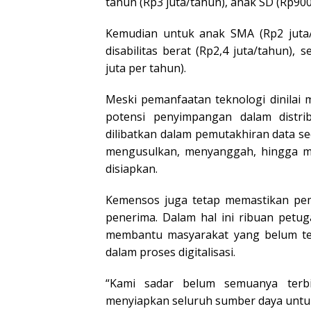
tahun (Rp3 juta/tahun), anak SD (Rp900
Kemudian untuk anak SMA (Rp2 juta/
disabilitas berat (Rp2,4 juta/tahun)
juta per tahun).
Meski pemanfaatan teknologi dinilai 
potensi penyimpangan dalam distri
dilibatkan dalam pemutakhiran data sec
mengusulkan, menyanggah, hingga men
disiapkan.
Kemensos juga tetap memastikan pem
penerima. Dalam hal ini ribuan petu
membantu masyarakat yang belum ter
dalam proses digitalisasi.
“Kami sadar belum semuanya terbi
menyiapkan seluruh sumber daya untuk me