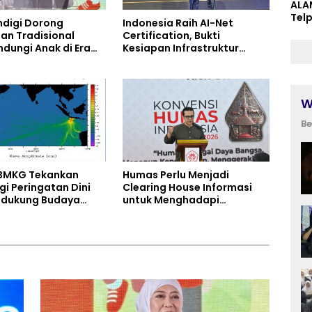
ALA
Tel
digi Dorong
Indonesia Raih AI-Net
an Tradisional
Certification, Bukti
ndungi Anak di Era
Kesiapan Infrastruktur
Digital
W
Be
 BMKG Tekankan
Humas Perlu Menjadi
gi Peringatan Dini
Clearing House Informasi
idukung Budaya
untuk Menghadapi
Bencana
Ancaman Disinformasi
Global