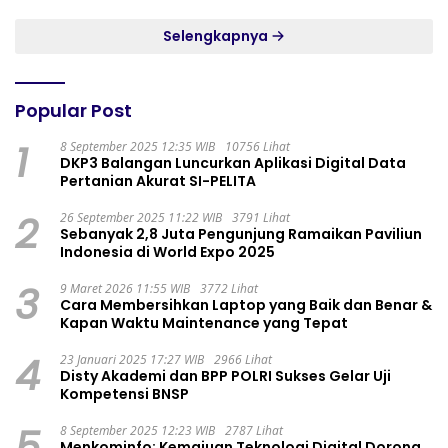
GADING RESIDENCE
Selengkapnya
Popular Post
1
8 September 2025 12:35 WIB
10756 Lihat
DKP3 Balangan Luncurkan Aplikasi Digital Data
Pertanian Akurat SI-PELITA
2
26 September 2025 11:22 WIB
3791 Lihat
Sebanyak 2,8 Juta Pengunjung Ramaikan Paviliun
Indonesia di World Expo 2025
3
9 Maret 2026 11:55 WIB
3772 Lihat
Cara Membersihkan Laptop yang Baik dan Benar &
Kapan Waktu Maintenance yang Tepat
4
23 Januari 2025 17:27 WIB
2966 Lihat
Disty Akademi dan BPP POLRI Sukses Gelar Uji
Kompetensi BNSP
5
8 September 2025 12:23 WIB
2787 Lihat
Menkominfo: Kemajuan Teknologi Digital Dorong