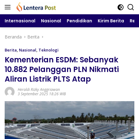
Langsung
ke
konten
Internasional
Nasional
Pendidikan
Kirim Berita
Reg
Beranda
Berita
Berita
,
Nasional
,
Teknologi
Kementerian ESDM: Sebanyak
10.882 Pelanggan PLN Nikmati
Aliran Listrik PLTS Atap
Heraldi Rizky Anggriawan
3 September 2025 18:26 WIB