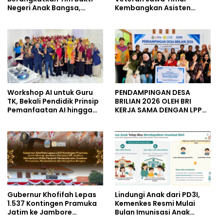
Negeri Anak Bangsa,
Kembangkan Asisten
Berbagi Kebahagiaan
Keuangan Berbasis AI
untuk Keluarga Pahlawan
untuk Kelompok Tani dan
dan Perintis Kemerdekaan
UMKM
Workshop AI untuk Guru
PENDAMPINGAN DESA
TK, Bekali Pendidik Prinsip
BRILIAN 2026 OLEH BRI
Pemanfaatan AI hingga
KERJA SAMA DENGAN LPPM
Praktik Membuat Media
UNIVERSITAS JENDERAL
Ajar
SOEDIRMAN PURWOKERTO
Gubernur Khofifah Lepas
Lindungi Anak dari PD3I,
1.537 Kontingen Pramuka
Kemenkes Resmi Mulai
Jatim ke Jambore
Bulan Imunisasi Anak