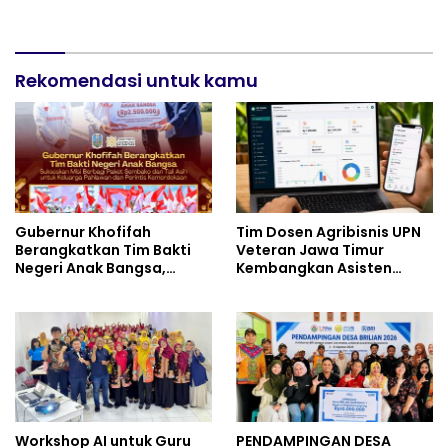
Nasional XII: Pesankan
Sekolah (BIAS) 2026
Pererat Persaudaraan,
Perkuat Persatuan dan
Semangat Nasionalisme
Rekomendasi untuk kamu
Gubernur Khofifah
Tim Dosen Agribisnis UPN
Berangkatkan Tim Bakti
Veteran Jawa Timur
Negeri Anak Bangsa,
Kembangkan Asisten
Berbagi Kebahagiaan
Keuangan Berbasis AI
untuk Keluarga Pahlawan
untuk Kelompok Tani dan
dan Perintis Kemerdekaan
UMKM
Workshop AI untuk Guru
PENDAMPINGAN DESA