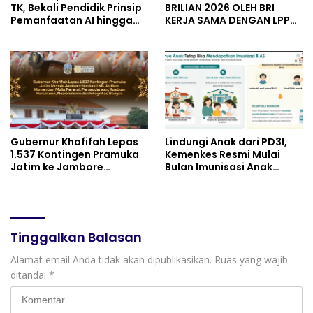
TK, Bekali Pendidik Prinsip
BRILIAN 2026 OLEH BRI
Pemanfaatan AI hingga
KERJA SAMA DENGAN LPPM
Praktik Membuat Media
UNIVERSITAS JENDERAL
Ajar
SOEDIRMAN PURWOKERTO
Gubernur Khofifah Lepas
Lindungi Anak dari PD3I,
1.537 Kontingen Pramuka
Kemenkes Resmi Mulai
Jatim ke Jambore
Bulan Imunisasi Anak
Nasional XII: Pesankan
Sekolah (BIAS) 2026
Pererat Persaudaraan,
Perkuat Persatuan dan
Semangat Nasionalisme
Tinggalkan Balasan
Alamat email Anda tidak akan dipublikasikan.
Ruas yang wajib
ditandai
*