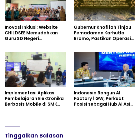
Inovasi Inklusi: Website
Gubernur Khofifah Tinjau
CHILDSEE Memudahkan
Pemadaman Karhutla
Guru SD Negeri
Bromo, Pastikan Operasi
Bantargebang III dalam
Darat, Water Bombing
Identifikasi Anak
dan Drone Dioptimalkan
Berkebutuhan Khusus
Implementasi Aplikasi
Indonesia Bangun AI
Pembelajaran Elektronika
Factory 1 GW, Perkuat
Berbasis Mobile di SMK
Posisi sebagai Hub AI Asia
Negeri 10 Kota Bekasi,
Tenggara
Mendukung Digitalisasi
dan Inovasi Pembelajaran
Tinggalkan Balasan