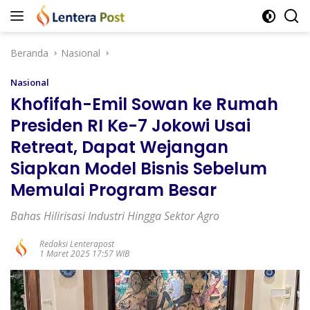
Langsung
ke
konten
Beranda
Nasional
Nasional
Khofifah-Emil Sowan ke Rumah
Presiden RI Ke-7 Jokowi Usai
Retreat, Dapat Wejangan
Siapkan Model Bisnis Sebelum
Memulai Program Besar
Bahas Hilirisasi Industri Hingga Sektor Agro
Redaksi Lenterapost
1 Maret 2025 17:57 WIB