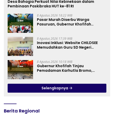
Desa Bahagia Perkuat Nilai Kebinekaan dalam
Pembinaan Paskibraka HUT ke-81 RI
8 Agustus 2026 18:22 WIB
Pasar Murah Diserbu Warga
Pasuruan, Gubernur Khofifah
Perkuat Instrumen Pengendalian
Harga dan Jaga Daya Beli
8 Agustus 2026 17:39 WIB
Inovasi Inklusi: Website CHILDSEE
Memudahkan Guru SD Negeri
Bantargebang III dalam Identifikasi
Anak Berkebutuhan Khusus
8 Agustus 2026 10:18 WIB
Gubernur Khofifah Tinjau
Pemadaman Karhutla Bromo,
Pastikan Operasi Darat, Water
Bombing dan Drone Dioptimalkan
Selengkapnya
Berita Regional