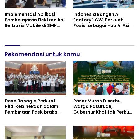
Implementasi Aplikasi
Indonesia Bangun AI
Pembelajaran Elektronika
Factory 1 GW, Perkuat
Berbasis Mobile di SMK
Posisi sebagai Hub AI Asia
Negeri 10 Kota Bekasi,
Tenggara
Mendukung Digitalisasi
dan Inovasi Pembelajaran
Rekomendasi untuk kamu
Desa Bahagia Perkuat
Pasar Murah Diserbu
Nilai Kebinekaan dalam
Warga Pasuruan,
Pembinaan Paskibraka
Gubernur Khofifah Perkuat
HUT ke-81 RI
Instrumen Pengendalian
Harga dan Jaga Daya Beli