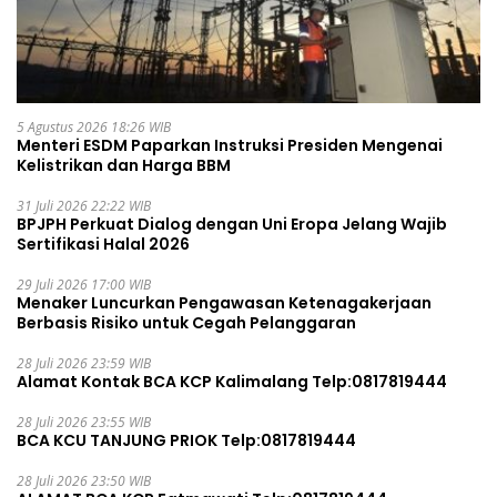
5 Agustus 2026 18:26 WIB
Menteri ESDM Paparkan Instruksi Presiden Mengenai
Kelistrikan dan Harga BBM
31 Juli 2026 22:22 WIB
BPJPH Perkuat Dialog dengan Uni Eropa Jelang Wajib
Sertifikasi Halal 2026
29 Juli 2026 17:00 WIB
Menaker Luncurkan Pengawasan Ketenagakerjaan
Berbasis Risiko untuk Cegah Pelanggaran
28 Juli 2026 23:59 WIB
Alamat Kontak BCA KCP Kalimalang Telp:0817819444
28 Juli 2026 23:55 WIB
BCA KCU TANJUNG PRIOK Telp:0817819444
28 Juli 2026 23:50 WIB