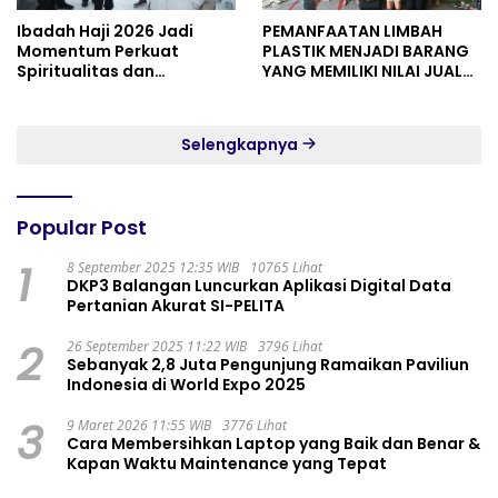
Ibadah Haji 2026 Jadi
PEMANFAATAN LIMBAH
Momentum Perkuat
PLASTIK MENJADI BARANG
Spiritualitas dan
YANG MEMILIKI NILAI JUAL
Persatuan
MASYARAKAT WIDORO
GADING RESIDENCE
Selengkapnya
Popular Post
1
8 September 2025 12:35 WIB
10765 Lihat
DKP3 Balangan Luncurkan Aplikasi Digital Data
Pertanian Akurat SI-PELITA
2
26 September 2025 11:22 WIB
3796 Lihat
Sebanyak 2,8 Juta Pengunjung Ramaikan Paviliun
Indonesia di World Expo 2025
3
9 Maret 2026 11:55 WIB
3776 Lihat
Cara Membersihkan Laptop yang Baik dan Benar &
Kapan Waktu Maintenance yang Tepat