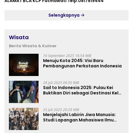
ALAMAT BCA KCP Fatmawati Telp:0817819444
Selengkapnya
Wisata
Berita Wisata & Kuliner
16 September 2025 16:54 WIB
Menuju Kota 2045: Visi Baru
Pembangunan Perkotaan Indonesia
28 Juli 2025 09:50 WIB
Sail to Indonesia 2025: Pulau Kei
Buktikan Diri sebagai Destinasi Kelas
Dunia
25 Juli 2025 20:28 WIB
Menjelajahi Labirin Jiwa Manusia:
Studi Lapangan Mahasiswa Ilmu
Tasawuf ISQI Sunan Pandanaran di
RSJ Grhasia