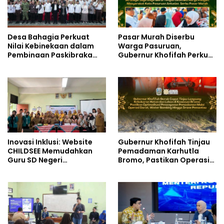
Desa Bahagia Perkuat
Pasar Murah Diserbu
Nilai Kebinekaan dalam
Warga Pasuruan,
Pembinaan Paskibraka
Gubernur Khofifah Perkuat
HUT ke-81 RI
Instrumen Pengendalian
Harga dan Jaga Daya Beli
Inovasi Inklusi: Website
Gubernur Khofifah Tinjau
CHILDSEE Memudahkan
Pemadaman Karhutla
Guru SD Negeri
Bromo, Pastikan Operasi
Bantargebang III dalam
Darat, Water Bombing
Identifikasi Anak
dan Drone Dioptimalkan
Berkebutuhan Khusus