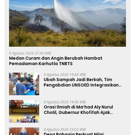
9 Agustus 2026 21:43 WIB
Medan Curam dan Angin Berubah Hambat
Pemadaman Karhutla TNBTS
9 Agustus 2026 19:46 WIB
Ubah Sampah Jadi Berkah, Tim
Pengabdian UNSOED Integrasikan
Pengolahan Sampah MBG dan
Budidaya Melon di SDIT Mutiara Hati
Purwokerto
9 Agustus 2026 14:46 WIB
Orasi Ilmiah di Ma’had Aly Nurul
Cholil, Gubernur Khofifah Ajak
Perkuat Gerakan Tafaqquh Fiddin
8 Agustus 2026 23:02 WIB
Desa Bahagia Perkuat Nilai