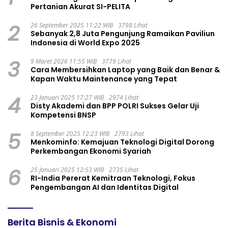
Pertanian Akurat SI-PELITA
2
26 September 2025 11:22 WIB
3798 Lihat
Sebanyak 2,8 Juta Pengunjung Ramaikan Paviliun
Indonesia di World Expo 2025
3
9 Maret 2026 11:55 WIB
3779 Lihat
Cara Membersihkan Laptop yang Baik dan Benar &
Kapan Waktu Maintenance yang Tepat
4
23 Januari 2025 17:27 WIB
2974 Lihat
Disty Akademi dan BPP POLRI Sukses Gelar Uji
Kompetensi BNSP
5
8 September 2025 12:23 WIB
2793 Lihat
Menkominfo: Kemajuan Teknologi Digital Dorong
Perkembangan Ekonomi Syariah
6
25 Januari 2025 12:53 WIB
2735 Lihat
RI-India Pererat Kemitraan Teknologi, Fokus
Pengembangan AI dan Identitas Digital
Berita Bisnis & Ekonomi