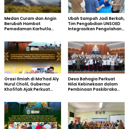
Medan Curam dan Angin
Ubah Sampah Jadi Berkah,
Berubah Hambat
Tim Pengabdian UNSOED
Pemadaman Karhutla
Integrasikan Pengolahan
TNBTS
Sampah MBG dan
Budidaya Melon di SDIT
Mutiara Hati Purwokerto
Orasi Ilmiah di Ma’had Aly
Desa Bahagia Perkuat
Nurul Cholil, Gubernur
Nilai Kebinekaan dalam
Khofifah Ajak Perkuat
Pembinaan Paskibraka
Gerakan Tafaqquh Fiddin
HUT ke-81 RI